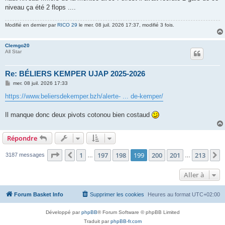
e
niveau ça été 2 flops ....
Modifié en dernier par
RICO 29
le mer. 08 juil. 2026 17:37, modifié 3 fois.
Clemgo20
All Star
Re: BÉLIERS KEMPER UJAP 2025-2026
M
mer. 08 juil. 2026 17:33
e
s
https://www.beliersdekemper.bzh/alerte- ... de-kemper/
s
a
g
Il manque donc deux pivots cotonou bien costaud
e
Répondre
Page
199
sur
213
1
197
198
199
200
201
213
Précédente
S
3187 messages
…
…
Aller à
Forum Basket Info
Supprimer les cookies
Heures au format
UTC+02:00
Développé par
phpBB
® Forum Software © phpBB Limited
Traduit par
phpBB-fr.com