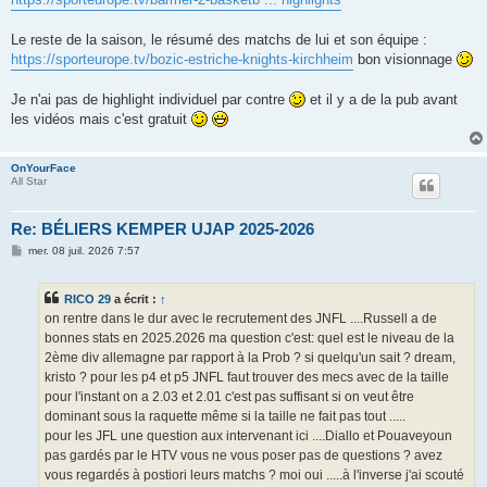
e
Le reste de la saison, le résumé des matchs de lui et son équipe :
https://sporteurope.tv/bozic-estriche-knights-kirchheim
bon visionnage
Je n'ai pas de highlight individuel par contre
et il y a de la pub avant
les vidéos mais c'est gratuit
OnYourFace
All Star
Re: BÉLIERS KEMPER UJAP 2025-2026
M
mer. 08 juil. 2026 7:57
e
s
s
RICO 29
a écrit :
↑
a
g
on rentre dans le dur avec le recrutement des JNFL ....Russell a de
e
bonnes stats en 2025.2026 ma question c'est: quel est le niveau de la
2ème div allemagne par rapport à la Prob ? si quelqu'un sait ? dream,
kristo ? pour les p4 et p5 JNFL faut trouver des mecs avec de la taille
pour l'instant on a 2.03 et 2.01 c'est pas suffisant si on veut être
dominant sous la raquette même si la taille ne fait pas tout .....
pour les JFL une question aux intervenant ici ....Diallo et Pouaveyoun
pas gardés par le HTV vous ne vous poser pas de questions ? avez
vous regardés à postiori leurs matchs ? moi oui .....à l'inverse j'ai scouté