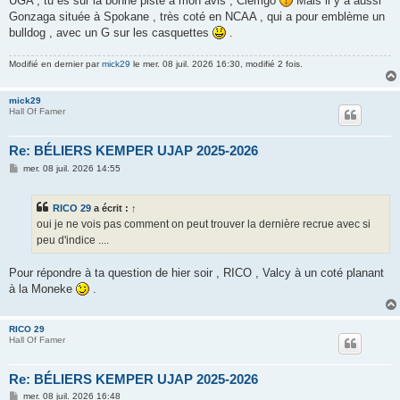
UGA , tu es sur la bonne piste à mon avis , Clemgo
Mais il y a aussi
Gonzaga située à Spokane , très coté en NCAA , qui a pour emblème un
bulldog , avec un G sur les casquettes
.
Modifié en dernier par
mick29
le mer. 08 juil. 2026 16:30, modifié 2 fois.
mick29
Hall Of Famer
Re: BÉLIERS KEMPER UJAP 2025-2026
M
mer. 08 juil. 2026 14:55
e
s
s
RICO 29
a écrit :
↑
a
g
oui je ne vois pas comment on peut trouver la dernière recrue avec si
e
peu d'indice ....
Pour répondre à ta question de hier soir , RICO , Valcy à un coté planant
à la Moneke
.
RICO 29
Hall Of Famer
Re: BÉLIERS KEMPER UJAP 2025-2026
M
mer. 08 juil. 2026 16:48