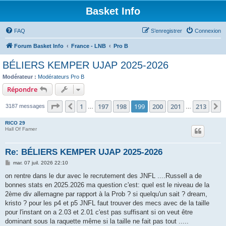
Basket Info
FAQ
S’enregistrer
Connexion
Forum Basket Info
France - LNB
Pro B
BÉLIERS KEMPER UJAP 2025-2026
Modérateur :
Modérateurs Pro B
Répondre
Page
199
sur
213
1
197
198
199
200
201
213
Précédente
S
3187 messages
…
…
RICO 29
Hall Of Famer
Re: BÉLIERS KEMPER UJAP 2025-2026
M
mar. 07 juil. 2026 22:10
e
s
on rentre dans le dur avec le recrutement des JNFL ....Russell a de
s
bonnes stats en 2025.2026 ma question c'est: quel est le niveau de la
a
g
2ème div allemagne par rapport à la Prob ? si quelqu'un sait ? dream,
e
kristo ? pour les p4 et p5 JNFL faut trouver des mecs avec de la taille
pour l'instant on a 2.03 et 2.01 c'est pas suffisant si on veut être
dominant sous la raquette même si la taille ne fait pas tout .....