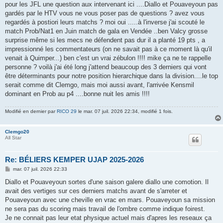
pour les JFL une question aux intervenant ici ....Diallo et Pouaveyoun pas
gardés par le HTV vous ne vous poser pas de questions ? avez vous
regardés à postiori leurs matchs ? moi oui .....à l'inverse j'ai scouté le
match Prob/Nat1 en Juin match de gala en Vendée ..ben Valcy grosse
surprise même si les mecs ne défendent pas dur il a planté 19 pts , a
impressionné les commentateurs (on ne savait pas à ce moment là qu'il
venait à Quimper...) ben c'est un vrai zébulon !!!! mike ça ne te rappelle
personne ? voilà j'ai été long j'attend beaucoup des 3 derniers qui vont
être déterminants pour notre position hierarchique dans la division....le top
serait comme dit Clemgo, mais moi aussi avant, l'arrivée Kensmil
dominant en Prob au p4 ....bonne nuit les amis !!!!
Modifié en dernier par
RICO 29
le mar. 07 juil. 2026 22:34, modifié 1 fois.
Clemgo20
All Star
Re: BÉLIERS KEMPER UJAP 2025-2026
M
mar. 07 juil. 2026 22:33
e
s
Diallo et Pouaveyoun sortes d'une saison galere diallo une comotion. Il
s
avait des vertiges sur ces derniers matchs avant de s'arreter et
a
g
Pouaveyoun avec une cheville en vrac en mars. Pouaveyoun sa mission
e
ne sera pas du scoring mais travail de l'ombre comme indique foirest.
Je ne connait pas leur etat physique actuel mais d'apres les reseaux ça