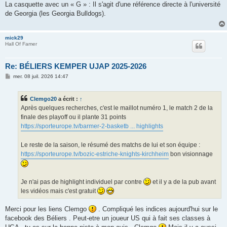
s
​La casquette avec un « G » : Il s'agit d'une référence directe à l'université
s
de Georgia (les Georgia Bulldogs).
a
g
e
mick29
Hall Of Famer
Re: BÉLIERS KEMPER UJAP 2025-2026
M
mer. 08 juil. 2026 14:47
e
s
s
Clemgo20
a écrit :
↑
a
g
Après quelques recherches, c'est le maillot numéro 1, le match 2 de la
e
finale des playoff ou il plante 31 points
https://sporteurope.tv/barmer-2-basketb ... highlights
Le reste de la saison, le résumé des matchs de lui et son équipe :
https://sporteurope.tv/bozic-estriche-knights-kirchheim
bon visionnage
Je n'ai pas de highlight individuel par contre
et il y a de la pub avant
les vidéos mais c'est gratuit
Merci pour les liens Clemgo
. Compliqué les indices aujourd'hui sur le
facebook des Béliers . Peut-etre un joueur US qui à fait ses classes à