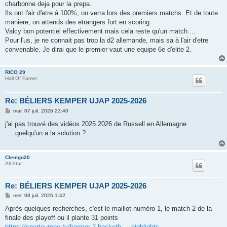
charbonne deja pour la prepa.
Ils ont l'air d'etre à 100%, on verra lors des premiers matchs. Et de toute
maniere, on attends des etrangers fort en scoring
Valcy bon potentiel effectivement mais cela reste qu'un match....
Pour l'us, je ne connait pas trop la d2 allemande, mais sa à l'air d'etre
convenable. Je dirai que le premier vaut une equipe 6e d'elite 2.
RICO 29
Hall Of Famer
Re: BÉLIERS KEMPER UJAP 2025-2026
M
mar. 07 juil. 2026 23:40
e
s
j'ai pas trouvé des vidéos 2025.2026 de Russell en Allemagne
s
.....quelqu'un a la solution ?
a
g
e
Clemgo20
All Star
Re: BÉLIERS KEMPER UJAP 2025-2026
M
mer. 08 juil. 2026 1:42
e
s
Après quelques recherches, c'est le maillot numéro 1, le match 2 de la
s
finale des playoff ou il plante 31 points
a
g
https://sporteurope.tv/barmer-2-basketb ... highlights