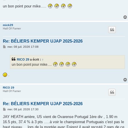
e
s
un bon point pour mike.....
s
a
g
e
mick29
Hall Of Famer
Re: BÉLIERS KEMPER UJAP 2025-2026
M
mer. 08 juil. 2026 17:08
e
s
s
RICO 29
a écrit :
↑
a
g
un bon point pour mike.....
e
.
RICO 29
Hall Of Famer
Re: BÉLIERS KEMPER UJAP 2025-2026
M
mer. 08 juil. 2026 17:30
e
s
JAY HEATH arrière, US vient de Ovarense Portugal 1ère div , 1.90 m
s
16.5 pts, 37.4 % à 3 pts .....à voir le championnat Portuguais c'est pas le
a
g
haut niveau ....lors de la montée avec Foirest il avait recruté 2 gars de ce