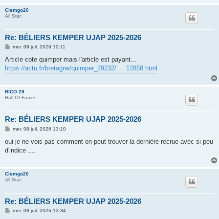
Clemgo20
All Star
Re: BÉLIERS KEMPER UJAP 2025-2026
M
mer. 08 juil. 2026 12:11
e
s
Article cote quimper mais l'article est payant...
s
https://actu.fr/bretagne/quimper_29232/ ... 12858.html
a
g
e
RICO 29
Hall Of Famer
Re: BÉLIERS KEMPER UJAP 2025-2026
M
mer. 08 juil. 2026 13:10
e
s
oui je ne vois pas comment on peut trouver la dernière recrue avec si peu
s
d'indice ....
a
g
e
Clemgo20
All Star
Re: BÉLIERS KEMPER UJAP 2025-2026
M
mer. 08 juil. 2026 13:34
e