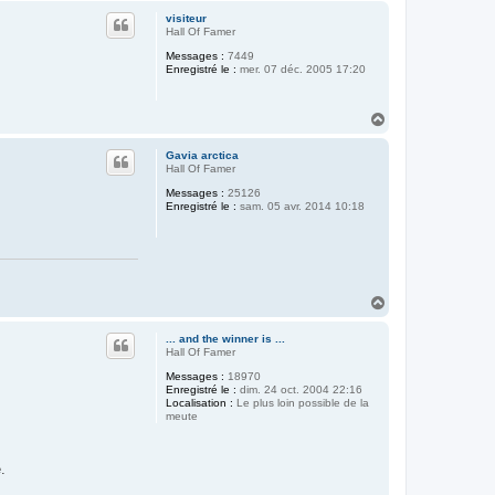
u
visiteur
t
Hall Of Famer
Messages :
7449
Enregistré le :
mer. 07 déc. 2005 17:20
H
a
u
Gavia arctica
t
Hall Of Famer
Messages :
25126
Enregistré le :
sam. 05 avr. 2014 10:18
H
a
u
... and the winner is ...
t
Hall Of Famer
Messages :
18970
Enregistré le :
dim. 24 oct. 2004 22:16
Localisation :
Le plus loin possible de la
meute
.