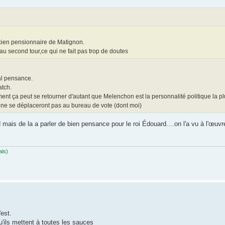
ncien pensionnaire de Matignon.
 au second tour,ce qui ne fait pas trop de doutes
al pensance.
atch.
ment ça peut se retourner d'autant que Melenchon est la personnalité politique la pl
 ne se déplaceront pas au bureau de vote (dont moi)
mais de la a parler de bien pensance pour le roi Édouard....on l'a vu à l'œuvre
ais)
'est.
'ils mettent à toutes les sauces