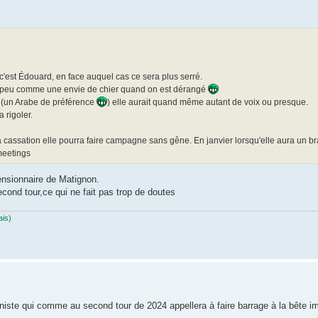
 c'est Édouard, en face auquel cas ce sera plus serré.
un peu comme une envie de chier quand on est dérangé
n (un Arabe de préférence
) elle aurait quand même autant de voix ou presque.
a rigoler.
 cassation elle pourra faire campagne sans gêne. En janvier lorsqu'elle aura un br
meetings
pensionnaire de Matignon.
econd tour,ce qui ne fait pas trop de doutes
ais)
oniste qui comme au second tour de 2024 appellera à faire barrage à la bête i