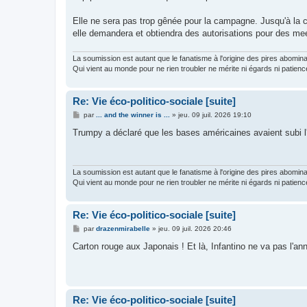
Elle ne sera pas trop gênée pour la campagne. Jusqu'à la c
elle demandera et obtiendra des autorisations pour des me
La soumission est autant que le fanatisme à l'origine des pires abomin
Qui vient au monde pour ne rien troubler ne mérite ni égards ni patienc
Re: Vie éco-politico-sociale [suite]
M
par
... and the winner is ...
»
jeu. 09 juil. 2026 19:10
e
s
Trumpy a déclaré que les bases américaines avaient subi l'a
s
a
g
e
La soumission est autant que le fanatisme à l'origine des pires abomin
Qui vient au monde pour ne rien troubler ne mérite ni égards ni patienc
Re: Vie éco-politico-sociale [suite]
M
par
drazenmirabelle
»
jeu. 09 juil. 2026 20:46
e
s
Carton rouge aux Japonais ! Et là, Infantino ne va pas l'ann
s
a
g
e
Re: Vie éco-politico-sociale [suite]