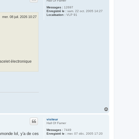
Hall Of Famer
Messages :
12697
Enregistré le :
sam. 22 oct. 2005 14:27
Localisation :
VLP 91
mer. 08 juil. 2026 10:27
acelet électronique
H
a
u
visiteur
t
Hall Of Famer
Messages :
7449
mmonde lol, y'a de ces
Enregistré le :
mer. 07 déc. 2005 17:20