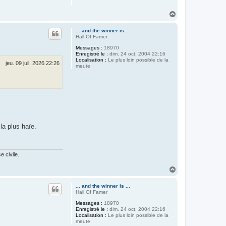
H
a
u
... and the winner is ...
t
Hall Of Famer
Messages :
18970
Enregistré le :
dim. 24 oct. 2004 22:16
Localisation :
Le plus loin possible de la
jeu. 09 juil. 2026 22:26
meute
la plus haïe.
 civile.
H
a
u
... and the winner is ...
t
Hall Of Famer
Messages :
18970
Enregistré le :
dim. 24 oct. 2004 22:16
Localisation :
Le plus loin possible de la
meute