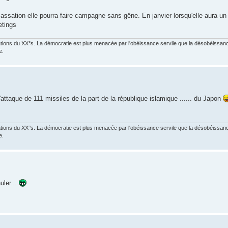
assation elle pourra faire campagne sans gêne. En janvier lorsqu'elle aura un 
etings
ations du XX°s. La démocratie est plus menacée par l'obéissance servile que la désobéissance
e.
ttaque de 111 missiles de la part de la république islamique ...... du Japon
ations du XX°s. La démocratie est plus menacée par l'obéissance servile que la désobéissance
e.
uler...