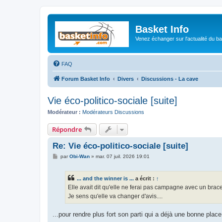
Basket Info
Venez échanger sur l'actualité du b
FAQ
Forum Basket Info
Divers
Discussions - La cave
Vie éco-politico-sociale [suite]
Modérateur :
Modérateurs Discussions
Répondre
Re: Vie éco-politico-sociale [suite]
M
par
Obi-Wan
»
mar. 07 juil. 2026 19:01
e
s
s
... and the winner is ...
a écrit :
↑
a
g
Elle avait dit qu'elle ne ferai pas campagne avec un brace
e
Je sens qu'elle va changer d'avis....
...pour rendre plus fort son parti qui a déjà une bonne pla