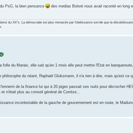
e du PsG, la bien pensance
des medias Boloré nous avait raconté en long en
ations du XX°s. La démocratie est plus menacée par l'obéissance servile que la désobéissance
e.
a folle du Marais, elle sait qu'en 1 mois elle peut mettre l'Etat en banqueroute, 
philosophe du néant, Raphaël Gluksmann, il n'a rien à dire, mais qu'est ce qu'i
 l'ennemi de la finance lui qui à 20 piges passait ses nuits pour décrocher H
et n'était plus au conseil général de Corrèze...
enaissance incontestable de la gauche de gouvernement est en route, le Madur