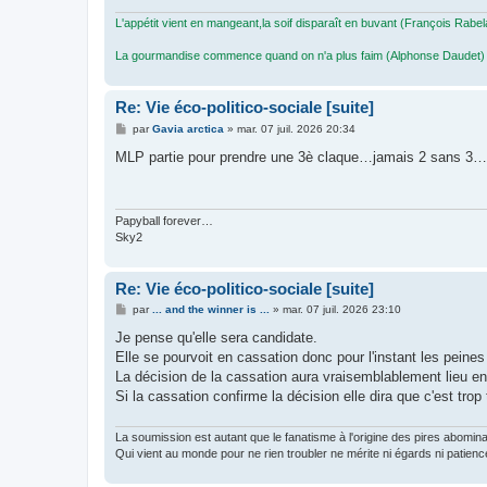
L'appétit vient en mangeant,la soif disparaît en buvant (François Rabel
La gourmandise commence quand on n'a plus faim (Alphonse Daudet)
Re: Vie éco-politico-sociale [suite]
M
par
Gavia arctica
»
mar. 07 juil. 2026 20:34
e
s
MLP partie pour prendre une 3è claque…jamais 2 sans 3…
s
a
g
e
Papyball forever…
Sky2
Re: Vie éco-politico-sociale [suite]
M
par
... and the winner is ...
»
mar. 07 juil. 2026 23:10
e
s
Je pense qu'elle sera candidate.
s
Elle se pourvoit en cassation donc pour l'instant les peine
a
g
La décision de la cassation aura vraisemblablement lieu en 
e
Si la cassation confirme la décision elle dira que c'est tro
La soumission est autant que le fanatisme à l'origine des pires abomin
Qui vient au monde pour ne rien troubler ne mérite ni égards ni patienc