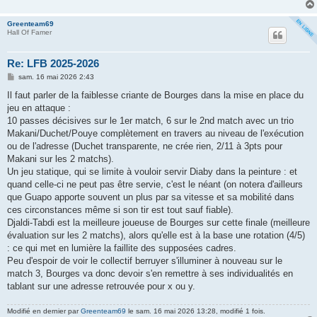
Greenteam69
Hall Of Famer
Re: LFB 2025-2026
M
sam. 16 mai 2026 2:43
e
s
Il faut parler de la faiblesse criante de Bourges dans la mise en place du
s
jeu en attaque :
a
g
10 passes décisives sur le 1er match, 6 sur le 2nd match avec un trio
e
Makani/Duchet/Pouye complètement en travers au niveau de l'exécution
ou de l'adresse (Duchet transparente, ne crée rien, 2/11 à 3pts pour
Makani sur les 2 matchs).
Un jeu statique, qui se limite à vouloir servir Diaby dans la peinture : et
quand celle-ci ne peut pas être servie, c'est le néant (on notera d'ailleurs
que Guapo apporte souvent un plus par sa vitesse et sa mobilité dans
ces circonstances même si son tir est tout sauf fiable).
Djaldi-Tabdi est la meilleure joueuse de Bourges sur cette finale (meilleure
évaluation sur les 2 matchs), alors qu'elle est à la base une rotation (4/5)
: ce qui met en lumière la faillite des supposées cadres.
Peu d'espoir de voir le collectif berruyer s'illuminer à nouveau sur le
match 3, Bourges va donc devoir s'en remettre à ses individualités en
tablant sur une adresse retrouvée pour x ou y.
Modifié en dernier par
Greenteam69
le sam. 16 mai 2026 13:28, modifié 1 fois.