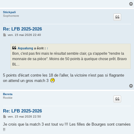
Stickpali
Sophomore
Re: LFB 2025-2026
M
ven. 15 mai 2026 22:40
e
s
s
Aqualung
a écrit :
↑
a
g
Bon, c'est pas fini mais le résultat semble clair, ça s'appelle "rendre la
e
monnaie de sa pièce". Moins de 50 points à quelque chose prêt. Bravo
BL...
5 points d'écart contre les 18 de l'aller, la victoire n'est pas si flagrante
on attend un gros match 3
Bereta
Rookie
Re: LFB 2025-2026
M
ven. 15 mai 2026 22:50
e
s
Je crois que la match 3 est tout vu !!! Les filles de Bourges sont cramées
s
!!
a