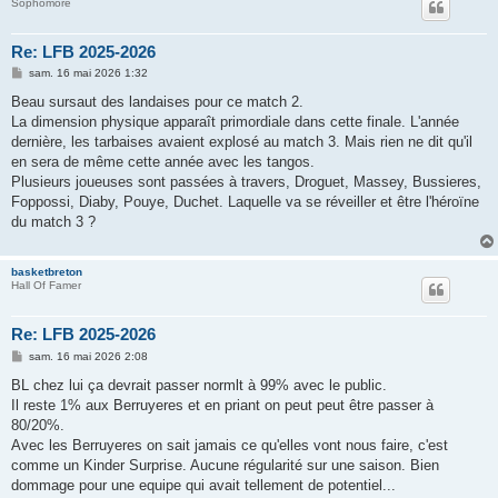
Sophomore
Re: LFB 2025-2026
M
sam. 16 mai 2026 1:32
e
s
Beau sursaut des landaises pour ce match 2.
s
La dimension physique apparaît primordiale dans cette finale. L'année
a
g
dernière, les tarbaises avaient explosé au match 3. Mais rien ne dit qu'il
e
en sera de même cette année avec les tangos.
Plusieurs joueuses sont passées à travers, Droguet, Massey, Bussieres,
Foppossi, Diaby, Pouye, Duchet. Laquelle va se réveiller et être l'héroïne
du match 3 ?
basketbreton
Hall Of Famer
Re: LFB 2025-2026
M
sam. 16 mai 2026 2:08
e
s
BL chez lui ça devrait passer normlt à 99% avec le public.
s
Il reste 1% aux Berruyeres et en priant on peut peut être passer à
a
g
80/20%.
e
Avec les Berruyeres on sait jamais ce qu'elles vont nous faire, c'est
comme un Kinder Surprise. Aucune régularité sur une saison. Bien
dommage pour une equipe qui avait tellement de potentiel...