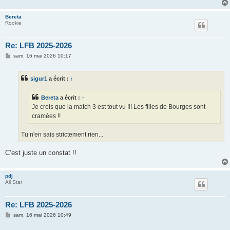
Bereta
Rookie
Re: LFB 2025-2026
M
sam. 16 mai 2026 10:17
e
s
s
sigur1
a écrit :
↑
a
g
e
Bereta
a écrit :
↑
Je crois que la match 3 est tout vu !!! Les filles de Bourges sont
cramées !!
Tu n'en sais strictement rien...
C’est juste un constat !!
pdj
All Star
Re: LFB 2025-2026
M
sam. 16 mai 2026 10:49
e
s