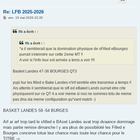
Re: LFB 2025-2026
M
ven. 15 mai 2026 22:35
e
s
s
lfb
a écrit :
↑
a
g
e
lfb
a écrit :
↑
*a il semblerait que la domination physique de sFilled eBourges
purrait s'eteindre sur cette 2eme MT !!
A voir si l'info leur est arrivée a tems a voir !!!!
Basket Landes 47-36 BOURGES QT3
yupi liur les filled e Bake Landes n'inf semble etre transmise a temps !!
Ais attento il sembleriat que le sifl ed eBaket Lands ourrait etre crte
physiqueent sur ce QT 4 a voir meme si nos ne sommes totu de meme
pas dna sla meme configuration qu''vant match -)
BASKET LANDES 59 -54 BURGES
Arf ar arf trop tard le sfilled e BAset Landes avat trop dvaance dommage
mais partie remise dimanche l y ara pkus de possibiloté les Filled e
Bourges concerve totue leur chance mais toute leur chance pour le
TITRE -=