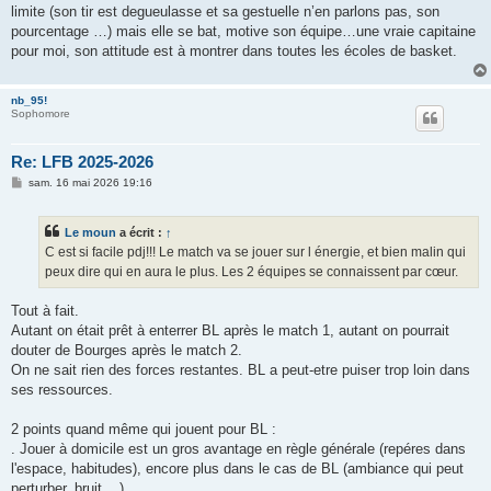
limite (son tir est degueulasse et sa gestuelle n’en parlons pas, son
pourcentage …) mais elle se bat, motive son équipe…une vraie capitaine
pour moi, son attitude est à montrer dans toutes les écoles de basket.
nb_95!
Sophomore
Re: LFB 2025-2026
M
sam. 16 mai 2026 19:16
e
s
s
Le moun
a écrit :
↑
a
g
C est si facile pdj!!! Le match va se jouer sur l énergie, et bien malin qui
e
peux dire qui en aura le plus. Les 2 équipes se connaissent par cœur.
Tout à fait.
Autant on était prêt à enterrer BL après le match 1, autant on pourrait
douter de Bourges après le match 2.
On ne sait rien des forces restantes. BL a peut-etre puiser trop loin dans
ses ressources.
2 points quand même qui jouent pour BL :
. Jouer à domicile est un gros avantage en règle générale (repéres dans
l'espace, habitudes), encore plus dans le cas de BL (ambiance qui peut
perturber, bruit ...).