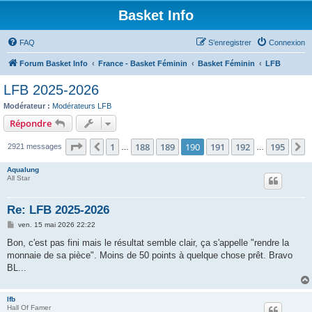
Basket Info
FAQ
S’enregistrer
Connexion
Forum Basket Info
France - Basket Féminin
Basket Féminin
LFB
LFB 2025-2026
Modérateur :
Modérateurs LFB
Répondre
Page
190
sur
195
1
188
189
190
191
192
195
Précédente
S
2921 messages
…
…
Aqualung
All Star
Re: LFB 2025-2026
M
ven. 15 mai 2026 22:22
e
s
Bon, c'est pas fini mais le résultat semble clair, ça s'appelle "rendre la
s
monnaie de sa pièce". Moins de 50 points à quelque chose prêt. Bravo
a
g
BL...
e
lfb
Hall Of Famer