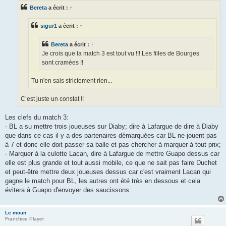
s
Bereta
a écrit :
↑
a
g
e
sigur1
a écrit :
↑
Bereta
a écrit :
↑
Je crois que la match 3 est tout vu !!! Les filles de Bourges
sont cramées !!
Tu n'en sais strictement rien...
C’est juste un constat !!
Les clefs du match 3:
- BL a su mettre trois joueuses sur Diaby; dire à Lafargue de dire à Diaby
que dans ce cas il y a des partenaires démarquées car BL ne jouent pas
à 7 et donc elle doit passer sa balle et pas chercher à marquer à tout prix;
- Marquer à la culotte Lacan, dire à Lafargue de mettre Guapo dessus car
elle est plus grande et tout aussi mobile, ce que ne sait pas faire Duchet
et peut-être mettre deux joueuses dessus car c'est vraiment Lacan qui
gagne le match pour BL, les autres ont été très en dessous et cela
évitera à Guapo d'envoyer des saucissons
Le moun
Franchise Player