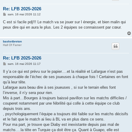
Re: LFB 2025-2026
M
sam. 16 mai 2026 11:12
e
s
C est si facile pdj!!! Le match va se jouer sur l énergie, et bien malin qui
s
peux dire qui en aura le plus. Les 2 équipes se connaissent par cœur.
a
g
e
basketbreton
Hall Of Famer
Re: LFB 2025-2026
M
sam. 16 mai 2026 11:17
e
s
Il y’a ce qui est prévu sur le papier….et la réalité et Lafargue n’est pas
s
responsable de l’échec de ses joueuses à chaque fois ! Certaines en font
a
g
qu’à leur tête.
e
Lafargue aura beau dire à ses joueuses , si sur le terrain elles font
l’inverse, il n’y sera pour rien.
Mis à part…Bourges à toujours baissé pavillon sur les matchs difficiles /
couperet notamment par une fébrilité qui colle à cette équipe ce club
depuis trois ans.
, psychologiquement l’équipe a toujours été faible sur les matchs décisifs
et le fait que le match ai lieu à BL va en plus dans ce sens.
Pour ma part, je trouve que Diaby est inexistante depuis pas mal de
matchs….la tête en Turquie ça doit être ça. Quant à Guapo, elle est