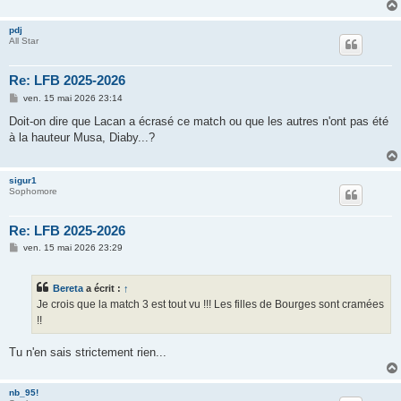
g
e
pdj
All Star
Re: LFB 2025-2026
M
ven. 15 mai 2026 23:14
e
s
Doit-on dire que Lacan a écrasé ce match ou que les autres n'ont pas été
s
à la hauteur Musa, Diaby...?
a
g
e
sigur1
Sophomore
Re: LFB 2025-2026
M
ven. 15 mai 2026 23:29
e
s
s
Bereta
a écrit :
↑
a
g
Je crois que la match 3 est tout vu !!! Les filles de Bourges sont cramées
e
!!
Tu n'en sais strictement rien...
nb_95!