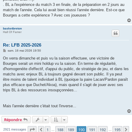
. BL a l'expérience du match 3 en finale, de la préparation en 2 jours au
match de l'année. Cela lui avait bien réussi l'année dernière. Est-ce que
Bourges a cette expérience ? Avec ces joueuses ?
basketbreton
Hall Of Famer
Re: LFB 2025-2026
M
sam. 16 mai 2026 19:50
e
s
On verra dimanche et puis vu la saison effectuee, une victoire de
s
Bourges serait un mini holdup vu la saison. En terme de régularité,
a
g
d'homogenéite d'effectif, d'appui du public, de stratégie de jeu, et dans les
e
matchs avec enjeux BL à toujours gagné devant son public. Il ya peut
être moins de talent individuel à BL (quoique la paire Lacan/Pardon paraît
plus efficace que Duchet/Akoa), mais quand il s'agit de jouer avec ses
trips BL à des ressources insoupçonnées...
Mais l'année dernière c'était tout l'inverse...
Répondre
Page
190
sur
195
1
188
189
190
191
192
195
Précédente
S
2921 messages
…
…