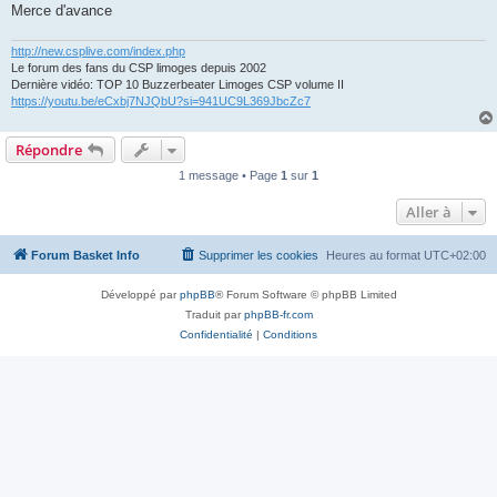
Merce d'avance
http://new.csplive.com/index.php
Le forum des fans du CSP limoges depuis 2002
Dernière vidéo: TOP 10 Buzzerbeater Limoges CSP volume II
https://youtu.be/eCxbj7NJQbU?si=941UC9L369JbcZc7
Répondre
1 message • Page
1
sur
1
Aller à
Forum Basket Info
Supprimer les cookies
Heures au format
UTC+02:00
Développé par
phpBB
® Forum Software © phpBB Limited
Traduit par
phpBB-fr.com
Confidentialité
|
Conditions