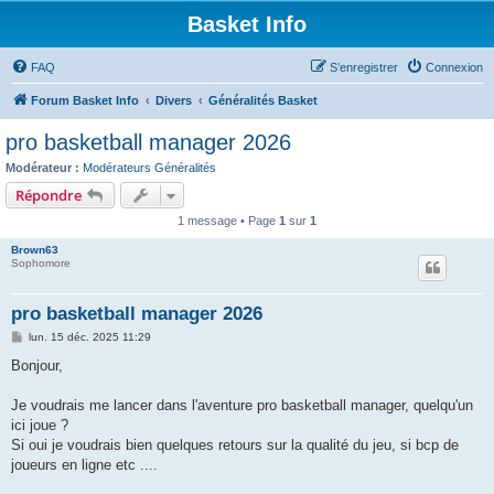
Basket Info
FAQ
S’enregistrer
Connexion
Forum Basket Info
Divers
Généralités Basket
pro basketball manager 2026
Modérateur :
Modérateurs Généralités
Répondre
1 message • Page
1
sur
1
Brown63
Sophomore
pro basketball manager 2026
M
lun. 15 déc. 2025 11:29
e
s
Bonjour,
s
a
g
Je voudrais me lancer dans l'aventure pro basketball manager, quelqu'un
e
ici joue ?
Si oui je voudrais bien quelques retours sur la qualité du jeu, si bcp de
joueurs en ligne etc ....