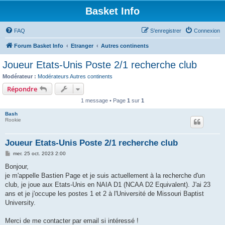
Basket Info
FAQ
S’enregistrer
Connexion
Forum Basket Info
Etranger
Autres continents
Joueur Etats-Unis Poste 2/1 recherche club
Modérateur :
Modérateurs Autres continents
Répondre
1 message • Page
1
sur
1
Bash
Rookie
Joueur Etats-Unis Poste 2/1 recherche club
M
mer. 25 oct. 2023 2:00
e
s
Bonjour,
s
je m'appelle Bastien Page et je suis actuellement à la recherche d'un
a
g
club, je joue aux Etats-Unis en NAIA D1 (NCAA D2 Equivalent). J'ai 23
e
ans et je j'occupe les postes 1 et 2 à l'Université de Missouri Baptist
University.
Merci de me contacter par email si intéressé !