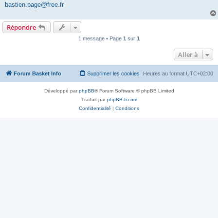
bastien.page@free.fr
Répondre
1 message • Page
1
sur
1
Aller à
Forum Basket Info
Supprimer les cookies
Heures au format
UTC+02:00
Développé par
phpBB
® Forum Software © phpBB Limited
Traduit par
phpBB-fr.com
Confidentialité
|
Conditions