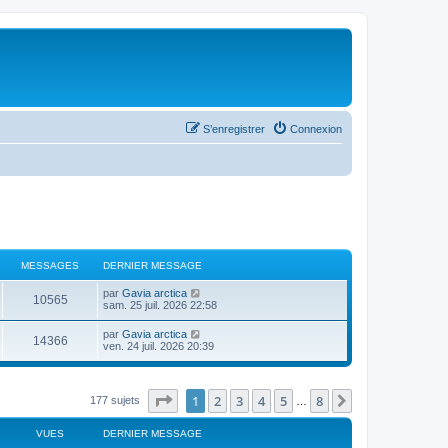
S’enregistrer
Connexion
MESSAGES
DERNIER MESSAGE
V
par
Gavia arctica
10565
o
sam. 25 juil. 2026 22:58
i
r
V
par
Gavia arctica
14366
l
o
ven. 24 juil. 2026 20:39
e
i
d
r
e
l
r
e
Page
1
sur
8
1
2
3
4
5
8
Suivante
177 sujets
n
…
d
i
e
e
r
VUES
DERNIER MESSAGE
r
n