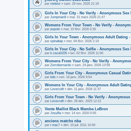
par
visiteur
»
sam. 29 nov. 2025 21:18
Girls In Your City - No Verify - Anonymous Sex
par
Jumpman9
»
mar. 31 mars 2026 21:47
Womens From Your Town - No Verify - Anonym
par
popote
»
mar. 10 févr. 2026 0:35
Girls In Your Town - Anonymous Adult Dating - 
par
spinaltap
»
mer. 04 févr. 2026 2:19
Girls In Your City - No Selfie - Anonymous Sex
par
k.zaza0205
»
lun. 02 févr. 2026 11:00
Womens From Your City - No Verify - Anonymo
par
Zorrobernardo
»
sam. 24 janv. 2026 13:58
Girls From Your City - Anonymous Casual Datin
par
bde
»
ven. 16 janv. 2026 9:54
Womens In Your City - Anonymous Adult Dating 
par
Lovecraft
»
dim. 11 janv. 2026 11:37
Girls From Your Town - No Verify - Anonymous
par
Lovecraft
»
dim. 28 déc. 2025 12:22
Vente Maillot Black Mamba LeBron
par
JosyBa
»
mer. 14 oct. 2020 0:05
anciens matchs nba
par
t mac7
»
dim. 10 juil. 2011 10:00