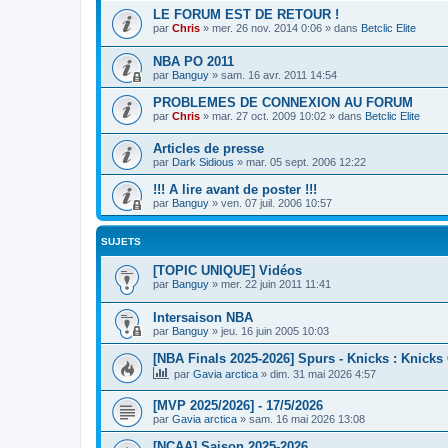
LE FORUM EST DE RETOUR !
par
Chris
»
mer. 26 nov. 2014 0:06
» dans
Betclic Elite
NBA PO 2011
par
Banguy
»
sam. 16 avr. 2011 14:54
PROBLEMES DE CONNEXION AU FORUM
par
Chris
»
mar. 27 oct. 2009 10:02
» dans
Betclic Elite
Articles de presse
par
Dark Sidious
»
mar. 05 sept. 2006 12:22
!!! A lire avant de poster !!!
par
Banguy
»
ven. 07 juil. 2006 10:57
SUJETS
[TOPIC UNIQUE] Vidéos
par
Banguy
»
mer. 22 juin 2011 11:41
Intersaison NBA
par
Banguy
»
jeu. 16 juin 2005 10:03
[NBA Finals 2025-2026] Spurs - Knicks : Knicks
par
Gavia arctica
»
dim. 31 mai 2026 4:57
[MVP 2025/2026] - 17/5/2026
par
Gavia arctica
»
sam. 16 mai 2026 13:08
[NCAA] Saison 2025-2026