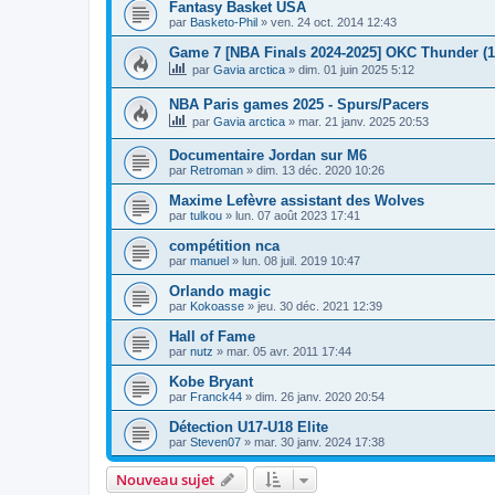
Fantasy Basket USA
par
Basketo-Phil
»
ven. 24 oct. 2014 12:43
Game 7 [NBA Finals 2024-2025] OKC Thunder (1) 
par
Gavia arctica
»
dim. 01 juin 2025 5:12
NBA Paris games 2025 - Spurs/Pacers
par
Gavia arctica
»
mar. 21 janv. 2025 20:53
Documentaire Jordan sur M6
par
Retroman
»
dim. 13 déc. 2020 10:26
Maxime Lefèvre assistant des Wolves
par
tulkou
»
lun. 07 août 2023 17:41
compétition nca
par
manuel
»
lun. 08 juil. 2019 10:47
Orlando magic
par
Kokoasse
»
jeu. 30 déc. 2021 12:39
Hall of Fame
par
nutz
»
mar. 05 avr. 2011 17:44
Kobe Bryant
par
Franck44
»
dim. 26 janv. 2020 20:54
Détection U17-U18 Elite
par
Steven07
»
mar. 30 janv. 2024 17:38
Nouveau sujet