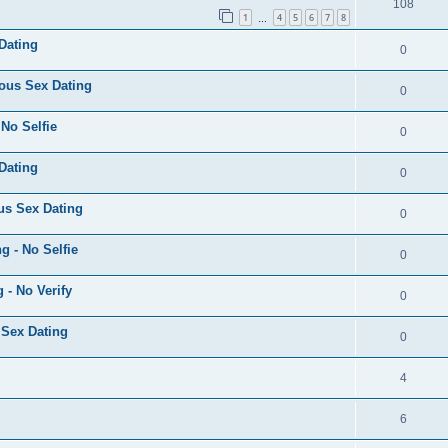
108
1
4
5
6
7
8
…
 Dating
0
ous Sex Dating
0
No Selfie
0
 Dating
0
us Sex Dating
0
g - No Selfie
0
- No Verify
0
 Sex Dating
0
4
6