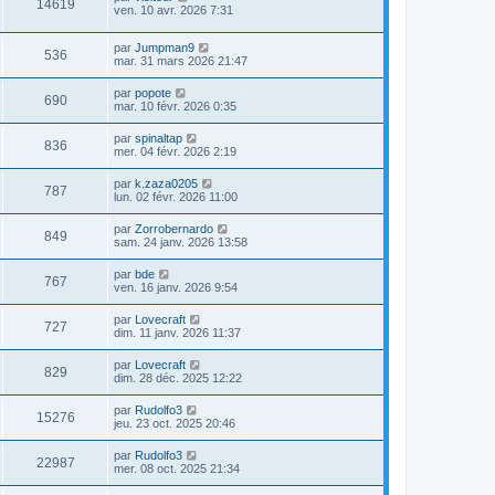
14619
ven. 10 avr. 2026 7:31
par
Jumpman9
536
mar. 31 mars 2026 21:47
par
popote
690
mar. 10 févr. 2026 0:35
par
spinaltap
836
mer. 04 févr. 2026 2:19
par
k.zaza0205
787
lun. 02 févr. 2026 11:00
par
Zorrobernardo
849
sam. 24 janv. 2026 13:58
par
bde
767
ven. 16 janv. 2026 9:54
par
Lovecraft
727
dim. 11 janv. 2026 11:37
par
Lovecraft
829
dim. 28 déc. 2025 12:22
par
Rudolfo3
15276
jeu. 23 oct. 2025 20:46
par
Rudolfo3
22987
mer. 08 oct. 2025 21:34