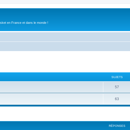
asket en France et dans le monde !
SUJETS
57
63
RÉPONSES