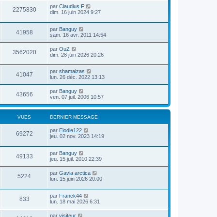
m
i
e
par
Claudius F
e
2275830
s
dim. 16 juin 2024 9:27
r
s
m
a
e
par
Banguy
g
s
41958
sam. 16 avr. 2011 14:54
e
s
a
par
OuZ
g
3562020
dim. 28 juin 2026 20:26
e
par
shamaizas
41047
lun. 26 déc. 2022 13:13
par
Banguy
43656
ven. 07 juil. 2006 10:57
VUES
DERNIER MESSAGE
par
Elodie122
69272
jeu. 02 nov. 2023 14:19
par
Banguy
49133
jeu. 15 juil. 2010 22:39
par
Gavia arctica
5224
lun. 15 juin 2026 20:00
par
Franck44
833
lun. 18 mai 2026 6:31
par
visiteur