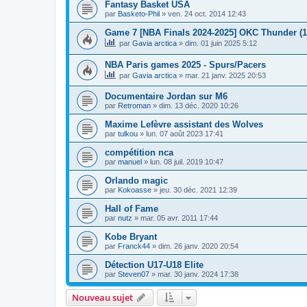
Fantasy Basket USA
par
Basketo-Phil
»
ven. 24 oct. 2014 12:43
Game 7 [NBA Finals 2024-2025] OKC Thunder (1) 
par
Gavia arctica
»
dim. 01 juin 2025 5:12
NBA Paris games 2025 - Spurs/Pacers
par
Gavia arctica
»
mar. 21 janv. 2025 20:53
Documentaire Jordan sur M6
par
Retroman
»
dim. 13 déc. 2020 10:26
Maxime Lefèvre assistant des Wolves
par
tulkou
»
lun. 07 août 2023 17:41
compétition nca
par
manuel
»
lun. 08 juil. 2019 10:47
Orlando magic
par
Kokoasse
»
jeu. 30 déc. 2021 12:39
Hall of Fame
par
nutz
»
mar. 05 avr. 2011 17:44
Kobe Bryant
par
Franck44
»
dim. 26 janv. 2020 20:54
Détection U17-U18 Elite
par
Steven07
»
mar. 30 janv. 2024 17:38
Nouveau sujet