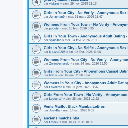
par
visiteur
»
sam. 29 nov. 2025 21:18
Girls In Your City - No Verify - Anonymous Sex
par
Jumpman9
»
mar. 31 mars 2026 21:47
Womens From Your Town - No Verify - Anonym
par
popote
»
mar. 10 févr. 2026 0:35
Girls In Your Town - Anonymous Adult Dating - 
par
spinaltap
»
mer. 04 févr. 2026 2:19
Girls In Your City - No Selfie - Anonymous Sex
par
k.zaza0205
»
lun. 02 févr. 2026 11:00
Womens From Your City - No Verify - Anonymo
par
Zorrobernardo
»
sam. 24 janv. 2026 13:58
Girls From Your City - Anonymous Casual Datin
par
bde
»
ven. 16 janv. 2026 9:54
Womens In Your City - Anonymous Adult Dating 
par
Lovecraft
»
dim. 11 janv. 2026 11:37
Girls From Your Town - No Verify - Anonymous
par
Lovecraft
»
dim. 28 déc. 2025 12:22
Vente Maillot Black Mamba LeBron
par
JosyBa
»
mer. 14 oct. 2020 0:05
anciens matchs nba
par
t mac7
»
dim. 10 juil. 2011 10:00