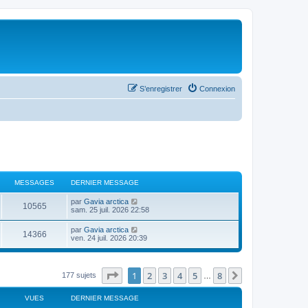
S’enregistrer
Connexion
MESSAGES
DERNIER MESSAGE
V
par
Gavia arctica
10565
o
sam. 25 juil. 2026 22:58
i
r
V
par
Gavia arctica
14366
l
o
ven. 24 juil. 2026 20:39
e
i
d
r
e
l
r
e
Page
1
sur
8
1
2
3
4
5
8
Suivante
177 sujets
n
…
d
i
e
e
r
VUES
DERNIER MESSAGE
r
n