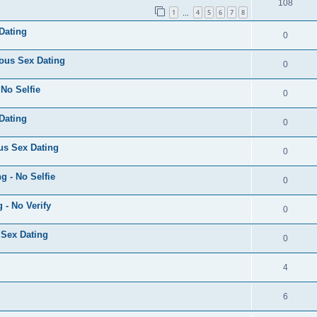
108
1
4
5
6
7
8
…
 Dating
0
ous Sex Dating
0
No Selfie
0
 Dating
0
us Sex Dating
0
g - No Selfie
0
- No Verify
0
 Sex Dating
0
4
6