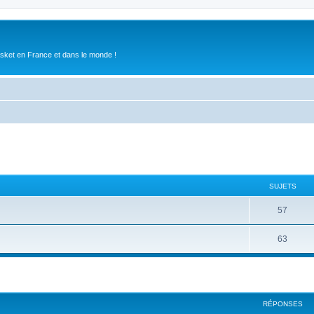
asket en France et dans le monde !
SUJETS
57
63
RÉPONSES