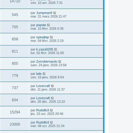
14710
ven. 10 avr. 2026 7:31
par
Jumpman9
545
mar. 31 mars 2026 21:47
par
popote
705
mar. 10 févr. 2026 0:35
par
spinaltap
858
mer. 04 févr. 2026 2:19
par
k.zaza0205
811
lun. 02 févr. 2026 11:00
par
Zorrobernardo
855
sam. 24 janv. 2026 13:58
par
bde
779
ven. 16 janv. 2026 9:54
par
Lovecraft
737
dim. 11 janv. 2026 11:37
par
Lovecraft
834
dim. 28 déc. 2025 12:22
par
Rudolfo3
15294
jeu. 23 oct. 2025 20:46
par
Rudolfo3
23000
mer. 08 oct. 2025 21:34