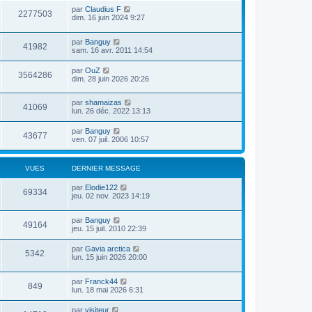
m
i
e
par
Claudius F
e
2277503
s
dim. 16 juin 2024 9:27
r
s
m
a
e
par
Banguy
g
s
41982
sam. 16 avr. 2011 14:54
e
s
a
par
OuZ
g
3564286
dim. 28 juin 2026 20:26
e
par
shamaizas
41069
lun. 26 déc. 2022 13:13
par
Banguy
43677
ven. 07 juil. 2006 10:57
VUES
DERNIER MESSAGE
par
Elodie122
69334
jeu. 02 nov. 2023 14:19
par
Banguy
49164
jeu. 15 juil. 2010 22:39
par
Gavia arctica
5342
lun. 15 juin 2026 20:00
par
Franck44
849
lun. 18 mai 2026 6:31
par
visiteur