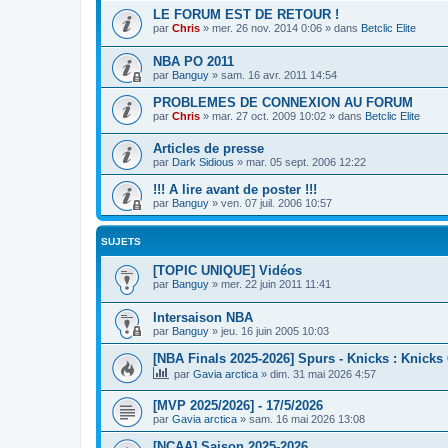
LE FORUM EST DE RETOUR !
par
Chris
»
mer. 26 nov. 2014 0:06
» dans
Betclic Elite
NBA PO 2011
par
Banguy
»
sam. 16 avr. 2011 14:54
PROBLEMES DE CONNEXION AU FORUM
par
Chris
»
mar. 27 oct. 2009 10:02
» dans
Betclic Elite
Articles de presse
par
Dark Sidious
»
mar. 05 sept. 2006 12:22
!!! A lire avant de poster !!!
par
Banguy
»
ven. 07 juil. 2006 10:57
SUJETS
[TOPIC UNIQUE] Vidéos
par
Banguy
»
mer. 22 juin 2011 11:41
Intersaison NBA
par
Banguy
»
jeu. 16 juin 2005 10:03
[NBA Finals 2025-2026] Spurs - Knicks : Knicks
par
Gavia arctica
»
dim. 31 mai 2026 4:57
[MVP 2025/2026] - 17/5/2026
par
Gavia arctica
»
sam. 16 mai 2026 13:08
[NCAA] Saison 2025-2026