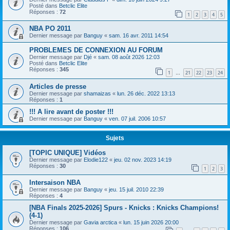
Posté dans
Betclic Elite
Réponses :
72
1
2
3
4
5
NBA PO 2011
Dernier message par
Banguy
«
sam. 16 avr. 2011 14:54
PROBLEMES DE CONNEXION AU FORUM
Dernier message par
Djé
«
sam. 08 août 2026 12:03
Posté dans
Betclic Elite
Réponses :
345
1
21
22
23
24
…
Articles de presse
Dernier message par
shamaizas
«
lun. 26 déc. 2022 13:13
Réponses :
1
!!! A lire avant de poster !!!
Dernier message par
Banguy
«
ven. 07 juil. 2006 10:57
Sujets
[TOPIC UNIQUE] Vidéos
Dernier message par
Elodie122
«
jeu. 02 nov. 2023 14:19
Réponses :
30
1
2
3
Intersaison NBA
Dernier message par
Banguy
«
jeu. 15 juil. 2010 22:39
Réponses :
4
[NBA Finals 2025-2026] Spurs - Knicks : Knicks Champions!
(4-1)
Dernier message par
Gavia arctica
«
lun. 15 juin 2026 20:00
Réponses :
106