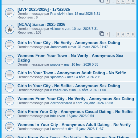
1
5
6
7
8
…
[MVP 2025/2026] - 17/5/2026
Dernier message par
Franck44
«
lun. 18 mai 2026 6:31
Réponses :
6
[NCAA] Saison 2025-2026
Dernier message par
visiteur
«
ven. 10 avr. 2026 7:31
Réponses :
108
1
5
6
7
8
…
Girls In Your City - No Verify - Anonymous Sex Dating
Dernier message par
Jumpman9
«
mar. 31 mars 2026 21:47
Womens From Your Town - No Verify - Anonymous Sex
Dating
Dernier message par
popote
«
mar. 10 févr. 2026 0:35
Girls In Your Town - Anonymous Adult Dating - No Selfie
Dernier message par
spinaltap
«
mer. 04 févr. 2026 2:19
Girls In Your City - No Selfie - Anonymous Sex Dating
Dernier message par
k.zaza0205
«
lun. 02 févr. 2026 11:00
Womens From Your City - No Verify - Anonymous Sex Dating
Dernier message par
Zorrobernardo
«
sam. 24 janv. 2026 13:58
Girls From Your City - Anonymous Casual Dating - No Selfie
Dernier message par
bde
«
ven. 16 janv. 2026 9:54
Womens In Your City - Anonymous Adult Dating - No Verify
Dernier message par
Lovecraft
«
dim. 11 janv. 2026 11:37
Girls From Your Town - No Verify - Anonymous Sex Dating