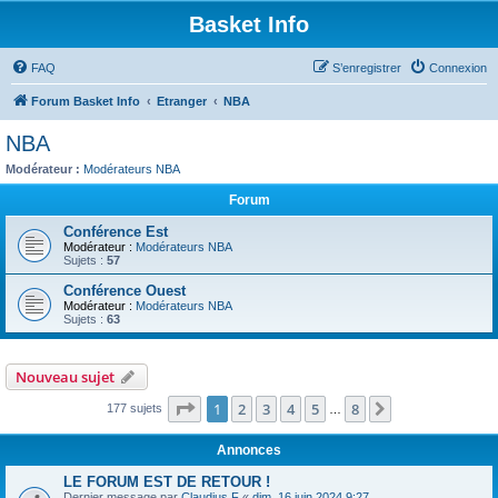
Basket Info
FAQ
S’enregistrer
Connexion
Forum Basket Info
Etranger
NBA
NBA
Modérateur :
Modérateurs NBA
Forum
Conférence Est
Modérateur :
Modérateurs NBA
Sujets :
57
Conférence Ouest
Modérateur :
Modérateurs NBA
Sujets :
63
Nouveau sujet
Page
1
sur
8
1
2
3
4
5
8
Suivante
177 sujets
…
Annonces
LE FORUM EST DE RETOUR !
Dernier message par
Claudius F
«
dim. 16 juin 2024 9:27