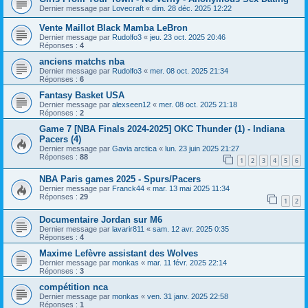
Dernier message par
Lovecraft
«
dim. 28 déc. 2025 12:22
Vente Maillot Black Mamba LeBron
Dernier message par
Rudolfo3
«
jeu. 23 oct. 2025 20:46
Réponses :
4
anciens matchs nba
Dernier message par
Rudolfo3
«
mer. 08 oct. 2025 21:34
Réponses :
6
Fantasy Basket USA
Dernier message par
alexseen12
«
mer. 08 oct. 2025 21:18
Réponses :
2
Game 7 [NBA Finals 2024-2025] OKC Thunder (1) - Indiana
Pacers (4)
Dernier message par
Gavia arctica
«
lun. 23 juin 2025 21:27
Réponses :
88
1
2
3
4
5
6
NBA Paris games 2025 - Spurs/Pacers
Dernier message par
Franck44
«
mar. 13 mai 2025 11:34
Réponses :
29
1
2
Documentaire Jordan sur M6
Dernier message par
lavarir811
«
sam. 12 avr. 2025 0:35
Réponses :
4
Maxime Lefèvre assistant des Wolves
Dernier message par
monkas
«
mar. 11 févr. 2025 22:14
Réponses :
3
compétition nca
Dernier message par
monkas
«
ven. 31 janv. 2025 22:58
Réponses :
1