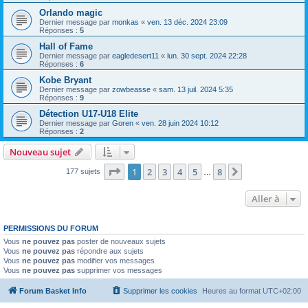
Orlando magic
Dernier message par
monkas
«
ven. 13 déc. 2024 23:09
Réponses :
5
Hall of Fame
Dernier message par
eagledesert11
«
lun. 30 sept. 2024 22:28
Réponses :
6
Kobe Bryant
Dernier message par
zowbeasse
«
sam. 13 juil. 2024 5:35
Réponses :
9
Détection U17-U18 Elite
Dernier message par
Goren
«
ven. 28 juin 2024 10:12
Réponses :
2
Nouveau sujet
Page
1
sur
8
1
2
3
4
5
8
Suivante
177 sujets
…
Aller à
PERMISSIONS DU FORUM
Vous
ne pouvez pas
poster de nouveaux sujets
Vous
ne pouvez pas
répondre aux sujets
Vous
ne pouvez pas
modifier vos messages
Vous
ne pouvez pas
supprimer vos messages
Forum Basket Info
Supprimer les cookies
Heures au format
UTC+02:00