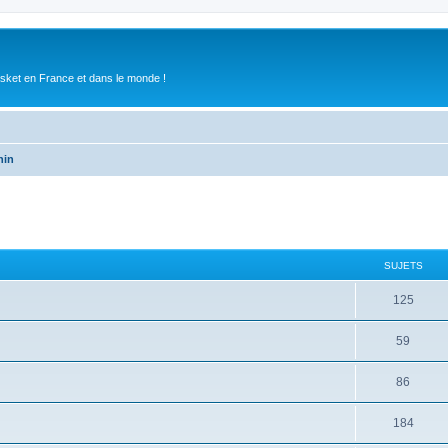
asket en France et dans le monde !
nin
SUJETS
125
59
86
184