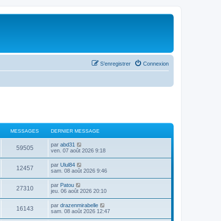
S’enregistrer
Connexion
MESSAGES
DERNIER MESSAGE
V
par
abd31
59505
o
ven. 07 août 2026 9:18
i
r
V
par
Ulul84
12457
l
o
sam. 08 août 2026 9:46
e
i
d
r
V
par
Patou
e
27310
l
o
jeu. 06 août 2026 20:10
r
e
i
n
d
r
i
V
par
drazenmirabelle
e
16143
l
e
o
sam. 08 août 2026 12:47
r
e
r
i
n
d