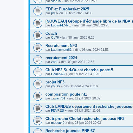
par
Vico15
»
lun. 02 mai 2022 11:59
EDF et Eurobasket 2025
par
pdj
»
jeu. 06 févr. 2025 14:05
[NOUVEAU] Groupe d'échange libre de la NBA 
par
LucasFEVRE
»
mar. 28 janv. 2025 23:25
Coach
par
CL76
»
lun. 30 janv. 2023 6:23
Recrutement NF3
par
Laumemont81
»
dim. 06 oct. 2024 21:53
recrutement 2024
par
zon²
»
dim. 02 juin 2024 12:52
Club NF2 Sud-Ouest cherche poste 5
par
CoachAC
»
jeu. 09 mai 2024 15:01
projet NF3
par
youss
»
dim. 11 août 2024 13:18
composition poule nf1
par
xavier761
»
jeu. 11 juil. 2024 20:32
Club LANDES département recherche joueuses
par
FEVRES
»
ven. 05 juil. 2024 11:06
Club proche Cholet recherche joueuse NF3
par
mopett49
»
dim. 23 juin 2024 20:03
Recherche joueuse PNF 67