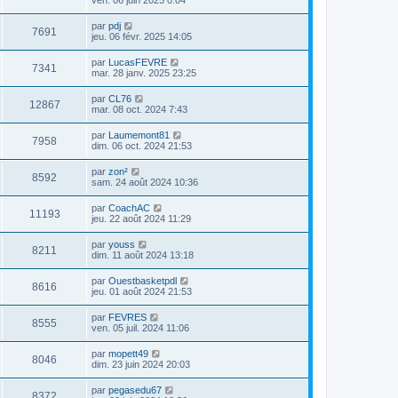
ven. 06 juin 2025 0:04
par
pdj
7691
jeu. 06 févr. 2025 14:05
par
LucasFEVRE
7341
mar. 28 janv. 2025 23:25
par
CL76
12867
mar. 08 oct. 2024 7:43
par
Laumemont81
7958
dim. 06 oct. 2024 21:53
par
zon²
8592
sam. 24 août 2024 10:36
par
CoachAC
11193
jeu. 22 août 2024 11:29
par
youss
8211
dim. 11 août 2024 13:18
par
Ouestbasketpdl
8616
jeu. 01 août 2024 21:53
par
FEVRES
8555
ven. 05 juil. 2024 11:06
par
mopett49
8046
dim. 23 juin 2024 20:03
par
pegasedu67
8372