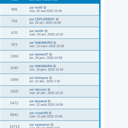
par
mc65
885
mer. 20 mai 2026 15:49
par
CEPLORIENT
793
lun. 20 avr. 2026 16:48
par
benhtr
670
sam. 04 avr. 2026 10:18
par
NAKAMURA
923
ven. 13 mars 2026 18:38
par
damien07
1260
lun. 26 janv. 2026 14:38
par
NAKAMURA
1045
ven. 16 janv. 2026 10:18
par
kirimayne
1959
lun. 22 déc. 2025 2:35
par
miccoss
1505
mar. 02 déc. 2025 15:18
par
bluedevil
5472
ven. 22 août 2025 19:59
par
vcoachM
6642
sam. 21 juin 2025 15:06
par
vastedrom
14713