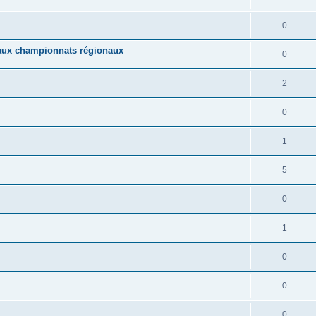
0
aux championnats régionaux
0
2
0
1
5
0
1
0
0
0