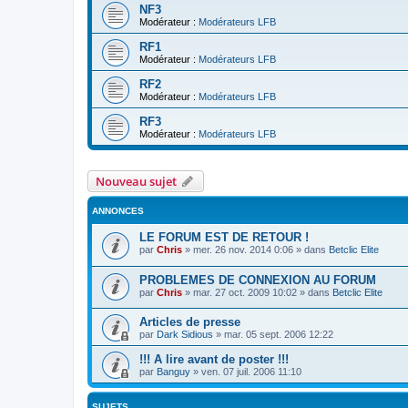
NF3
Modérateur :
Modérateurs LFB
RF1
Modérateur :
Modérateurs LFB
RF2
Modérateur :
Modérateurs LFB
RF3
Modérateur :
Modérateurs LFB
Nouveau sujet
ANNONCES
LE FORUM EST DE RETOUR !
par
Chris
»
mer. 26 nov. 2014 0:06
» dans
Betclic Elite
PROBLEMES DE CONNEXION AU FORUM
par
Chris
»
mar. 27 oct. 2009 10:02
» dans
Betclic Elite
Articles de presse
par
Dark Sidious
»
mar. 05 sept. 2006 12:22
!!! A lire avant de poster !!!
par
Banguy
»
ven. 07 juil. 2006 11:10
SUJETS