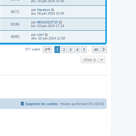
jeu. 20 juin 2024 10:36
par
Haratryn
8072
jeu. 06 juin 2024 23:49
par
BEN10110715
8246
lun. 03 juin 2024 17:14
par
zon²
8095
dim. 02 juin 2024 12:58
Page
1
sur
40
1
2
3
4
5
40
Suivante
977 sujets
…
Aller à
Supprimer les cookies
Heures au format
UTC+02:00