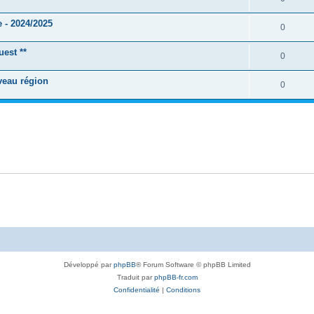
 - 2024/2025
0
est **
0
veau région
0
Développé par
phpBB
® Forum Software © phpBB Limited
Traduit par
phpBB-fr.com
Confidentialité
|
Conditions