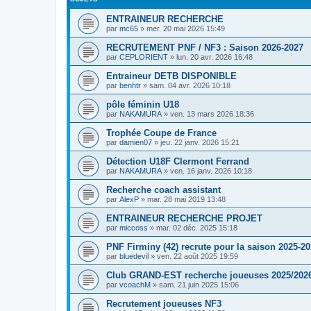
ENTRAINEUR RECHERCHE
par
mc65
»
mer. 20 mai 2026 15:49
RECRUTEMENT PNF / NF3 : Saison 2026-2027
par
CEPLORIENT
»
lun. 20 avr. 2026 16:48
Entraineur DETB DISPONIBLE
par
benhtr
»
sam. 04 avr. 2026 10:18
pôle féminin U18
par
NAKAMURA
»
ven. 13 mars 2026 18:36
Trophée Coupe de France
par
damien07
»
jeu. 22 janv. 2026 15:21
Détection U18F Clermont Ferrand
par
NAKAMURA
»
ven. 16 janv. 2026 10:18
Recherche coach assistant
par
AlexP
»
mar. 28 mai 2019 13:48
ENTRAINEUR RECHERCHE PROJET
par
miccoss
»
mar. 02 déc. 2025 15:18
PNF Firminy (42) recrute pour la saison 2025-2
par
bluedevil
»
ven. 22 août 2025 19:59
Club GRAND-EST recherche joueuses 2025/202
par
vcoachM
»
sam. 21 juin 2025 15:06
Recrutement joueuses NF3