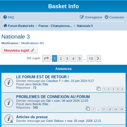
Basket Info
FAQ
S’enregistrer
Connexion
Forum Basket Info
France - Championnats Nationaux & Régionaux
Nationale 3
Nationale 3
Modérateur :
Modérateurs N3
Nouveau sujet
Page
1
sur
13
1
2
3
4
5
13
Suivante
305 sujets
…
Annonces
LE FORUM EST DE RETOUR !
Dernier message par
Claudius F
«
dim. 16 juin 2024 9:27
Posté dans
Betclic Elite
Réponses :
72
1
2
3
4
5
PROBLEMES DE CONNEXION AU FORUM
Dernier message par
Djé
«
sam. 08 août 2026 12:03
Posté dans
Betclic Elite
Réponses :
345
1
21
22
23
24
…
Articles de presse
Dernier message par
Dark Sidious
«
mar. 05 sept. 2006 12:21