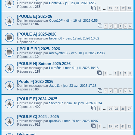
Dernier message par
Dante54
«
jeu. 23 juil. 2026 6:25
Réponses :
258
1
15
16
17
18
…
[POULE E] 2025-26
Dernier message par
Coco10F
«
dim. 19 juil. 2026 0:55
Réponses :
84
1
2
3
4
5
6
[POULE A] 2025-2026
Dernier message par
bebert06
«
ven. 17 juil. 2026 13:02
Réponses :
7
[ POULE B ] 2025- 2026
Dernier message par
mrcoyotte13
«
ven. 10 juil. 2026 15:38
Réponses :
10
[POULE H] Saison 2025-2026
Dernier message par
Le métis
«
mer. 01 juil. 2026 19:18
Réponses :
119
1
5
6
7
8
…
[Poule F] 2025-2026
Dernier message par
Jaco11
«
jeu. 23 avr. 2026 17:18
Réponses :
86
1
2
3
4
5
6
[POULE F] 2024 -2025
Dernier message par
Steven07
«
dim. 18 janv. 2026 18:34
Réponses :
400
1
24
25
26
27
…
[POULE C] 2024 - 2025
Dernier message par
quick33
«
mer. 29 oct. 2025 16:07
Réponses :
915
1
59
60
61
62
…
[Réforme]