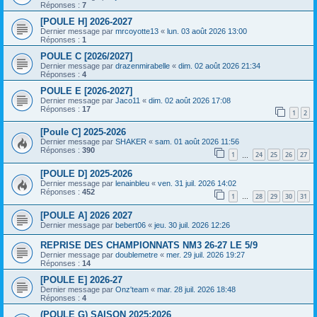
Réponses :
7
[POULE H] 2026-2027
Dernier message par
mrcoyotte13
«
lun. 03 août 2026 13:00
Réponses :
1
POULE C [2026/2027]
Dernier message par
drazenmirabelle
«
dim. 02 août 2026 21:34
Réponses :
4
POULE E [2026-2027]
Dernier message par
Jaco11
«
dim. 02 août 2026 17:08
Réponses :
17
1
2
[Poule C] 2025-2026
Dernier message par
SHAKER
«
sam. 01 août 2026 11:56
Réponses :
390
1
24
25
26
27
…
[POULE D] 2025-2026
Dernier message par
lenainbleu
«
ven. 31 juil. 2026 14:02
Réponses :
452
1
28
29
30
31
…
[POULE A] 2026 2027
Dernier message par
bebert06
«
jeu. 30 juil. 2026 12:26
REPRISE DES CHAMPIONNATS NM3 26-27 LE 5/9
Dernier message par
doublemetre
«
mer. 29 juil. 2026 19:27
Réponses :
14
[POULE E] 2026-27
Dernier message par
Onz'team
«
mar. 28 juil. 2026 18:48
Réponses :
4
(POULE G) SAISON 2025:2026