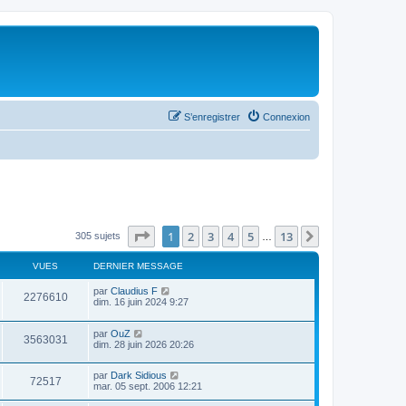
S’enregistrer
Connexion
Page
1
sur
13
1
2
3
4
5
13
Suivante
305 sujets
…
VUES
DERNIER MESSAGE
par
Claudius F
2276610
dim. 16 juin 2024 9:27
par
OuZ
3563031
dim. 28 juin 2026 20:26
par
Dark Sidious
72517
mar. 05 sept. 2006 12:21