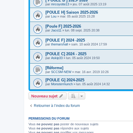
[ POULE B ] 2025- 2026
par
mrcoyotte13
»
jeu. 07 août 2025 13:19
[POULE H] Saison 2025-2026
par
Lou
»
mar. 05 août 2025 15:28
[Poule F] 2025-2026
par
Jaco11
»
lun. 08 sept. 2025 20:38
[POULE F] 2024 -2025
par
themarshall
»
sam. 10 août 2024 17:59
[POULE C] 2024 - 2025
par
Askip33
»
lun. 05 août 2024 19:50
[Réforme]
par
SCCSM-NEW
»
mar. 16 avr. 2019 10:26
[POULE G] 2024-2025
par
Monstermunch
»
lun. 05 août 2024 14:32
Nouveau sujet
Retourner à l’index du forum
PERMISSIONS DU FORUM
Vous
ne pouvez pas
poster de nouveaux sujets
Vous
ne pouvez pas
répondre aux sujets
Vous
ne pouvez pas
modifier vos messages