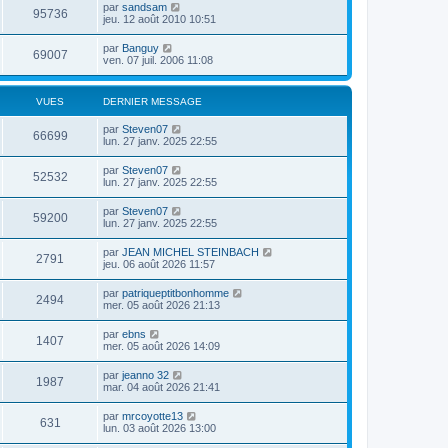
par
sandsam
95736
jeu. 12 août 2010 10:51
par
Banguy
69007
ven. 07 juil. 2006 11:08
VUES
DERNIER MESSAGE
par
Steven07
66699
lun. 27 janv. 2025 22:55
par
Steven07
52532
lun. 27 janv. 2025 22:55
par
Steven07
59200
lun. 27 janv. 2025 22:55
par
JEAN MICHEL STEINBACH
2791
jeu. 06 août 2026 11:57
par
patriqueptitbonhomme
2494
mer. 05 août 2026 21:13
par
ebns
1407
mer. 05 août 2026 14:09
par
jeanno 32
1987
mar. 04 août 2026 21:41
par
mrcoyotte13
631
lun. 03 août 2026 13:00