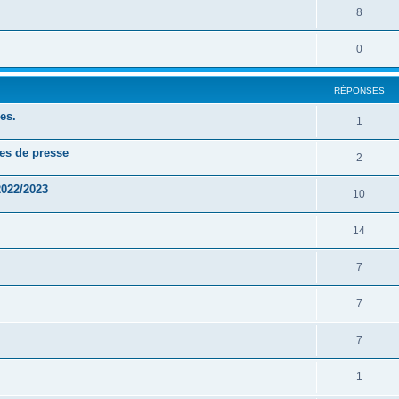
8
0
RÉPONSES
es.
1
les de presse
2
2022/2023
10
14
7
7
7
1