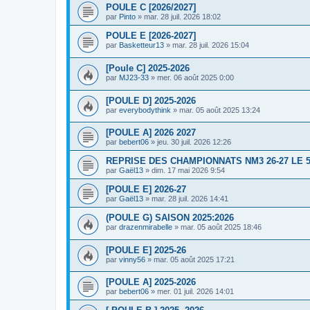
POULE C [2026/2027]
par
Pinto
»
mar. 28 juil. 2026 18:02
POULE E [2026-2027]
par
Basketteur13
»
mar. 28 juil. 2026 15:04
[Poule C] 2025-2026
par
MJ23-33
»
mer. 06 août 2025 0:00
[POULE D] 2025-2026
par
everybodythink
»
mar. 05 août 2025 13:24
[POULE A] 2026 2027
par
bebert06
»
jeu. 30 juil. 2026 12:26
REPRISE DES CHAMPIONNATS NM3 26-27 LE 5
par
Gaël13
»
dim. 17 mai 2026 9:54
[POULE E] 2026-27
par
Gaël13
»
mar. 28 juil. 2026 14:41
(POULE G) SAISON 2025:2026
par
drazenmirabelle
»
mar. 05 août 2025 18:46
[POULE E] 2025-26
par
vinny56
»
mar. 05 août 2025 17:21
[POULE A] 2025-2026
par
bebert06
»
mer. 01 juil. 2026 14:01