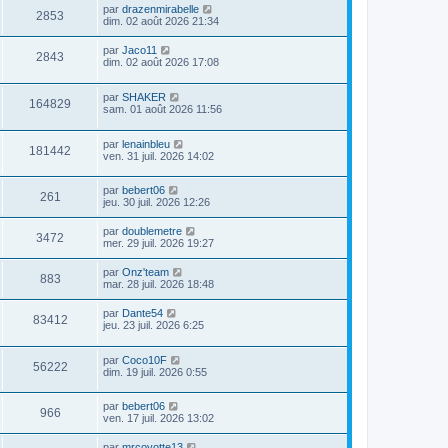
par
drazenmirabelle
2853
dim. 02 août 2026 21:34
par
Jaco11
2843
dim. 02 août 2026 17:08
par
SHAKER
164829
sam. 01 août 2026 11:56
par
lenainbleu
181442
ven. 31 juil. 2026 14:02
par
bebert06
261
jeu. 30 juil. 2026 12:26
par
doublemetre
3472
mer. 29 juil. 2026 19:27
par
Onz'team
883
mar. 28 juil. 2026 18:48
par
Dante54
83412
jeu. 23 juil. 2026 6:25
par
Coco10F
56222
dim. 19 juil. 2026 0:55
par
bebert06
966
ven. 17 juil. 2026 13:02
par
mrcoyotte13