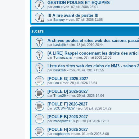
GESTION POULES ET EQUIPES
par
anto
»
ven. 07 juil. 2006 23:01
!!! A lire avant de poster !!!
par
Banguy
»
ven. 07 juil. 2006 11:08
SUJETS
Archives poules et sites web des saisons passé
par
baskdjib
»
dim. 18 juil. 2010 20:44
[A LIRE] Rappel concernant les droits des artic
par
Tumunzahar
»
mer. 07 mai 2008 12:03
Liste des sites web des clubs de NM3 - saison 
par
baskdjib
»
mer. 31 juil. 2013 13:55
[POULE G] 2026-2027
par
Lou
»
mar. 28 juil. 2026 16:54
[POULE D] 2026-2027
par
Tmac29
»
mer. 29 juil. 2026 14:04
[POULE F] 2026-2027
par
SCCSM-NEW
»
jeu. 30 juil. 2026 14:29
[POULE B] 2026 2027
par
mrcoyotte13
»
jeu. 30 juil. 2026 12:57
[POULE H] 2026-2027
par
stephanois
»
sam. 01 août 2026 8:08