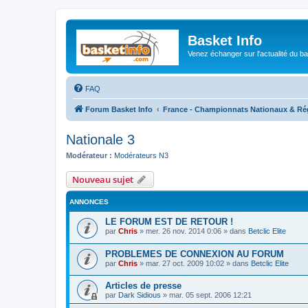
Basket Info
Venez échanger sur l'actualité du b
FAQ
Forum Basket Info
France - Championnats Nationaux & Ré
Nationale 3
Modérateur :
Modérateurs N3
Nouveau sujet
ANNONCES
LE FORUM EST DE RETOUR !
par
Chris
»
mer. 26 nov. 2014 0:06
» dans
Betclic Elite
PROBLEMES DE CONNEXION AU FORUM
par
Chris
»
mar. 27 oct. 2009 10:02
» dans
Betclic Elite
Articles de presse
par
Dark Sidious
»
mar. 05 sept. 2006 12:21