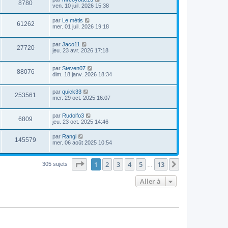
8780
ven. 10 juil. 2026 15:38
par
Le métis
61262
mer. 01 juil. 2026 19:18
par
Jaco11
27720
jeu. 23 avr. 2026 17:18
par
Steven07
88076
dim. 18 janv. 2026 18:34
par
quick33
253561
mer. 29 oct. 2025 16:07
par
Rudolfo3
6809
jeu. 23 oct. 2025 14:46
par
Rangi
145579
mer. 06 août 2025 10:54
Page
1
sur
13
1
2
3
4
5
13
Suivante
305 sujets
…
Aller à