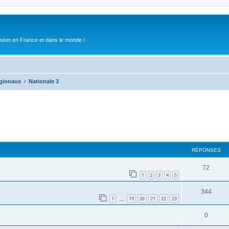
asket en France et dans le monde !
gionaux
Nationale 3
RÉPONSES
72
1
2
3
4
5
344
1
19
20
21
22
23
…
0