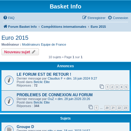
Basket Info
FAQ
S’enregistrer
Connexion
Forum Basket Info
Compétitions internationales
Euro 2015
Euro 2015
Modérateur :
Modérateurs Equipe de France
Nouveau sujet
10 sujets • Page
1
sur
1
Annonces
LE FORUM EST DE RETOUR !
Dernier message par
Claudius F
«
dim. 16 juin 2024 9:27
Posté dans
Betclic Elite
Réponses :
72
1
2
3
4
5
PROBLEMES DE CONNEXION AU FORUM
Dernier message par
OuZ
«
dim. 28 juin 2026 20:26
Posté dans
Betclic Elite
Réponses :
344
1
20
21
22
23
…
Sujets
Groupe D
Dernier message par
piity
«
mer. 18 oct. 2023 14:57