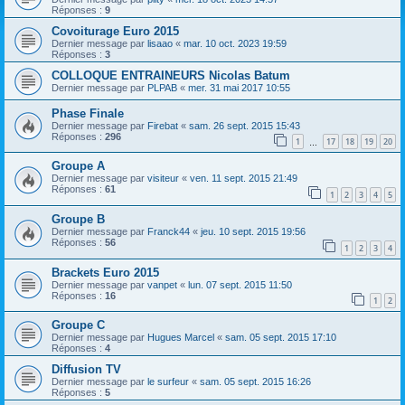
Réponses :
9
Covoiturage Euro 2015
Dernier message par
lisaao
«
mar. 10 oct. 2023 19:59
Réponses :
3
COLLOQUE ENTRAINEURS Nicolas Batum
Dernier message par
PLPAB
«
mer. 31 mai 2017 10:55
Phase Finale
Dernier message par
Firebat
«
sam. 26 sept. 2015 15:43
Réponses :
296
1
17
18
19
20
…
Groupe A
Dernier message par
visiteur
«
ven. 11 sept. 2015 21:49
Réponses :
61
1
2
3
4
5
Groupe B
Dernier message par
Franck44
«
jeu. 10 sept. 2015 19:56
Réponses :
56
1
2
3
4
Brackets Euro 2015
Dernier message par
vanpet
«
lun. 07 sept. 2015 11:50
Réponses :
16
1
2
Groupe C
Dernier message par
Hugues Marcel
«
sam. 05 sept. 2015 17:10
Réponses :
4
Diffusion TV
Dernier message par
le surfeur
«
sam. 05 sept. 2015 16:26
Réponses :
5