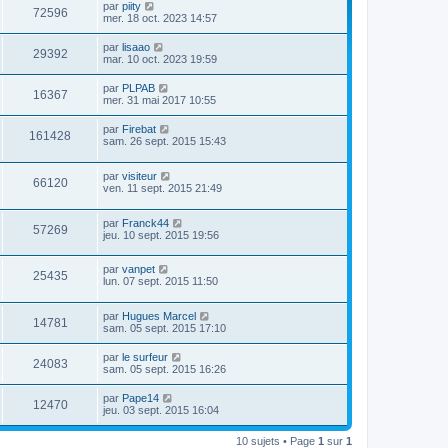
par
piity
72596
mer. 18 oct. 2023 14:57
par
lisaao
29392
mar. 10 oct. 2023 19:59
par
PLPAB
16367
mer. 31 mai 2017 10:55
par
Firebat
161428
sam. 26 sept. 2015 15:43
par
visiteur
66120
ven. 11 sept. 2015 21:49
par
Franck44
57269
jeu. 10 sept. 2015 19:56
par
vanpet
25435
lun. 07 sept. 2015 11:50
par
Hugues Marcel
14781
sam. 05 sept. 2015 17:10
par
le surfeur
24083
sam. 05 sept. 2015 16:26
par
Pape14
12470
jeu. 03 sept. 2015 16:04
10 sujets • Page
1
sur
1