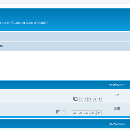
asket en France et dans le monde !
15
RÉPONSES
72
1
2
3
4
5
345
1
20
21
22
23
24
…
RÉPONSES