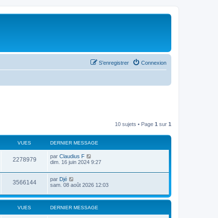
S’enregistrer
Connexion
10 sujets • Page
1
sur
1
VUES
DERNIER MESSAGE
par
Claudius F
2278979
dim. 16 juin 2024 9:27
par
Djé
3566144
sam. 08 août 2026 12:03
VUES
DERNIER MESSAGE