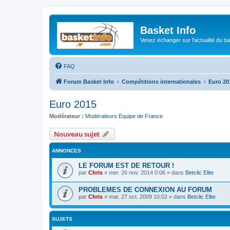
Basket Info
Venez échanger sur l'actualité du b
FAQ
Forum Basket Info
Compétitions internationales
Euro 20
Euro 2015
Modérateur :
Modérateurs Equipe de France
Nouveau sujet
ANNONCES
LE FORUM EST DE RETOUR !
par
Chris
»
mer. 26 nov. 2014 0:06
» dans
Betclic Elite
PROBLEMES DE CONNEXION AU FORUM
par
Chris
»
mar. 27 oct. 2009 10:02
» dans
Betclic Elite
SUJETS