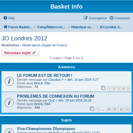
Basket Info
FAQ
S’enregistrer
Connexion
Forum Basket Info
Compétitions internationales
Historique compétitions
JO Londres 2012
JO Londres 2012
Modérateur :
Modérateurs Equipe de France
Nouveau sujet
5 sujets • Page
1
sur
1
Annonces
LE FORUM EST DE RETOUR !
Dernier message par
Claudius F
«
dim. 16 juin 2024 9:27
Posté dans
Betclic Elite
Réponses :
72
1
2
3
4
5
PROBLEMES DE CONNEXION AU FORUM
Dernier message par
OuZ
«
dim. 28 juin 2026 20:26
Posté dans
Betclic Elite
Réponses :
344
1
20
21
22
23
…
Sujets
Vice-Championnes Olympiques
Dernier message par
Mr.Robot
«
ven. 06 août 2021 13:47