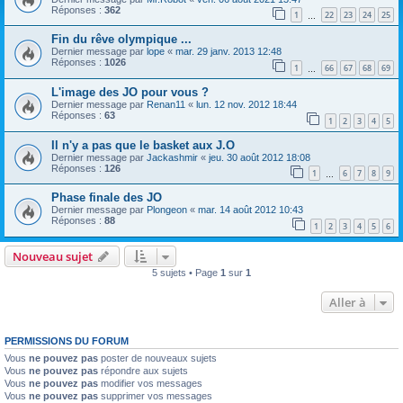
Réponses :
362
1
22
23
24
25
…
Fin du rêve olympique ...
Dernier message par
lope
«
mar. 29 janv. 2013 12:48
Réponses :
1026
1
66
67
68
69
…
L'image des JO pour vous ?
Dernier message par
Renan11
«
lun. 12 nov. 2012 18:44
Réponses :
63
1
2
3
4
5
Il n'y a pas que le basket aux J.O
Dernier message par
Jackashmir
«
jeu. 30 août 2012 18:08
Réponses :
126
1
6
7
8
9
…
Phase finale des JO
Dernier message par
Plongeon
«
mar. 14 août 2012 10:43
Réponses :
88
1
2
3
4
5
6
Nouveau sujet
5 sujets • Page
1
sur
1
Aller à
PERMISSIONS DU FORUM
Vous
ne pouvez pas
poster de nouveaux sujets
Vous
ne pouvez pas
répondre aux sujets
Vous
ne pouvez pas
modifier vos messages
Vous
ne pouvez pas
supprimer vos messages