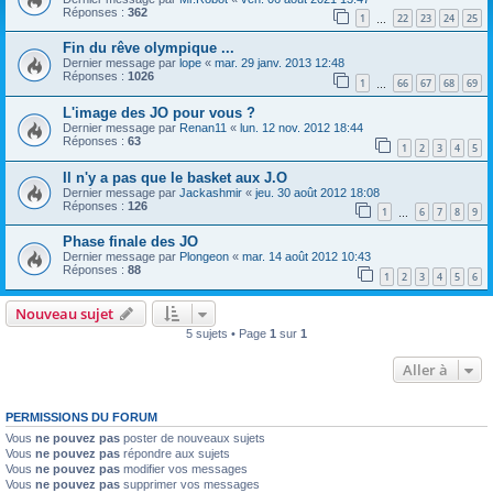
Réponses :
362
1
22
23
24
25
…
Fin du rêve olympique ...
Dernier message par
lope
«
mar. 29 janv. 2013 12:48
Réponses :
1026
1
66
67
68
69
…
L'image des JO pour vous ?
Dernier message par
Renan11
«
lun. 12 nov. 2012 18:44
Réponses :
63
1
2
3
4
5
Il n'y a pas que le basket aux J.O
Dernier message par
Jackashmir
«
jeu. 30 août 2012 18:08
Réponses :
126
1
6
7
8
9
…
Phase finale des JO
Dernier message par
Plongeon
«
mar. 14 août 2012 10:43
Réponses :
88
1
2
3
4
5
6
Nouveau sujet
5 sujets • Page
1
sur
1
Aller à
PERMISSIONS DU FORUM
Vous
ne pouvez pas
poster de nouveaux sujets
Vous
ne pouvez pas
répondre aux sujets
Vous
ne pouvez pas
modifier vos messages
Vous
ne pouvez pas
supprimer vos messages