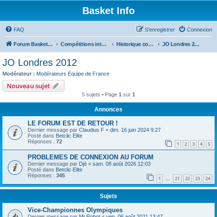
Basket Info
FAQ
S’enregistrer
Connexion
Forum Basket Info
Compétitions internationales
Historique compétitions
JO Londres 2012
JO Londres 2012
Modérateur :
Modérateurs Equipe de France
Nouveau sujet
5 sujets • Page
1
sur
1
Annonces
LE FORUM EST DE RETOUR !
Dernier message par
Claudius F
«
dim. 16 juin 2024 9:27
Posté dans
Betclic Elite
Réponses :
72
1
2
3
4
5
PROBLEMES DE CONNEXION AU FORUM
Dernier message par
Djé
«
sam. 08 août 2026 12:03
Posté dans
Betclic Elite
Réponses :
345
1
21
22
23
24
…
Sujets
Vice-Championnes Olympiques
Dernier message par
Mr.Robot
«
ven. 06 août 2021 13:47