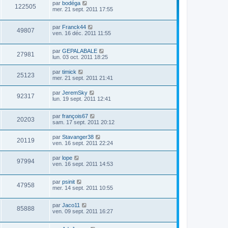
par
bodéga
122505
mer. 21 sept. 2011 17:55
par
Franck44
49807
ven. 16 déc. 2011 11:55
par
GEPALABALE
27981
lun. 03 oct. 2011 18:25
par
timick
25123
mer. 21 sept. 2011 21:41
par
JeremSky
92317
lun. 19 sept. 2011 12:41
par
françois67
20203
sam. 17 sept. 2011 20:12
par
Stavanger38
20119
ven. 16 sept. 2011 22:24
par
lope
97994
ven. 16 sept. 2011 14:53
par
psinit
47958
mer. 14 sept. 2011 10:55
par
Jaco11
85888
ven. 09 sept. 2011 16:27