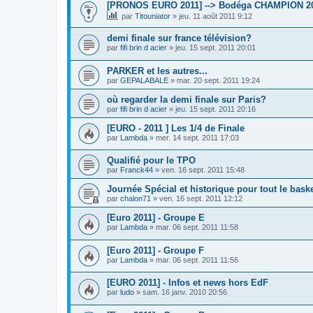
[PRONOS EURO 2011] --> Bodéga CHAMPION 2
par
Titouniator
»
jeu. 11 août 2011 9:12
demi finale sur france télévision?
par
fifi brin d acier
»
jeu. 15 sept. 2011 20:01
PARKER et les autres...
par
GEPALABALE
»
mar. 20 sept. 2011 19:24
où regarder la demi finale sur Paris?
par
fifi brin d acier
»
jeu. 15 sept. 2011 20:16
[EURO - 2011 ] Les 1/4 de Finale
par
Lambda
»
mer. 14 sept. 2011 17:03
Qualifié pour le TPO
par
Franck44
»
ven. 16 sept. 2011 15:48
Journée Spécial et historique pour tout le baske
par
chalon71
»
ven. 16 sept. 2011 12:12
[Euro 2011] - Groupe E
par
Lambda
»
mar. 06 sept. 2011 11:58
[Euro 2011] - Groupe F
par
Lambda
»
mar. 06 sept. 2011 11:56
[EURO 2011] - Infos et news hors EdF
par
ludo
»
sam. 16 janv. 2010 20:56