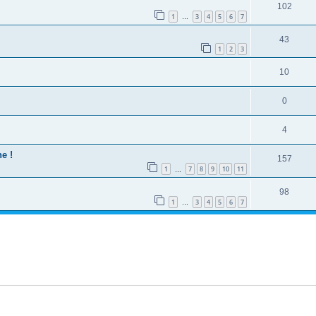
102
1
3
4
5
6
7
…
43
1
2
3
10
0
4
e !
157
1
7
8
9
10
11
…
98
1
3
4
5
6
7
…