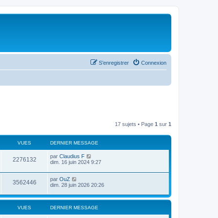
S’enregistrer
Connexion
17 sujets • Page
1
sur
1
VUES
DERNIER MESSAGE
par
Claudius F
2276132
dim. 16 juin 2024 9:27
par
OuZ
3562446
dim. 28 juin 2026 20:26
VUES
DERNIER MESSAGE