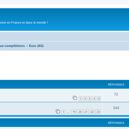
asket en France et dans le monde !
que compétitions
Euro 2011
RÉPONSES
72
1
2
3
4
5
344
1
19
20
21
22
23
…
RÉPONSES