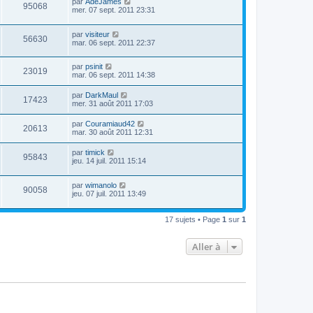
par
AdeJames
95068
mer. 07 sept. 2011 23:31
par
visiteur
56630
mar. 06 sept. 2011 22:37
par
psinit
23019
mar. 06 sept. 2011 14:38
par
DarkMaul
17423
mer. 31 août 2011 17:03
par
Couramiaud42
20613
mar. 30 août 2011 12:31
par
timick
95843
jeu. 14 juil. 2011 15:14
par
wimanolo
90058
jeu. 07 juil. 2011 13:49
17 sujets • Page
1
sur
1
Aller à