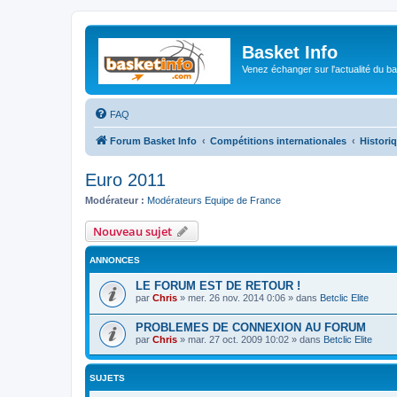
Basket Info
Venez échanger sur l'actualité du b
FAQ
Forum Basket Info
Compétitions internationales
Histori
Euro 2011
Modérateur :
Modérateurs Equipe de France
Nouveau sujet
ANNONCES
LE FORUM EST DE RETOUR !
par
Chris
»
mer. 26 nov. 2014 0:06
» dans
Betclic Elite
PROBLEMES DE CONNEXION AU FORUM
par
Chris
»
mar. 27 oct. 2009 10:02
» dans
Betclic Elite
SUJETS