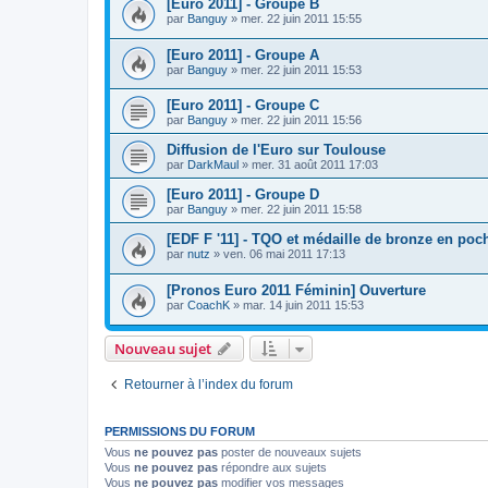
[Euro 2011] - Groupe B
par
Banguy
»
mer. 22 juin 2011 15:55
[Euro 2011] - Groupe A
par
Banguy
»
mer. 22 juin 2011 15:53
[Euro 2011] - Groupe C
par
Banguy
»
mer. 22 juin 2011 15:56
Diffusion de l'Euro sur Toulouse
par
DarkMaul
»
mer. 31 août 2011 17:03
[Euro 2011] - Groupe D
par
Banguy
»
mer. 22 juin 2011 15:58
[EDF F '11] - TQO et médaille de bronze en poch
par
nutz
»
ven. 06 mai 2011 17:13
[Pronos Euro 2011 Féminin] Ouverture
par
CoachK
»
mar. 14 juin 2011 15:53
Nouveau sujet
Retourner à l’index du forum
PERMISSIONS DU FORUM
Vous
ne pouvez pas
poster de nouveaux sujets
Vous
ne pouvez pas
répondre aux sujets
Vous
ne pouvez pas
modifier vos messages