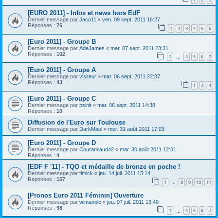
[EURO 2011] - Infos et news hors EdF
Dernier message par
Jaco11
«
ven. 09 sept. 2011 16:27
Réponses :
76
1
2
3
4
5
6
[Euro 2011] - Groupe B
Dernier message par
AdeJames
«
mer. 07 sept. 2011 23:31
Réponses :
102
1
4
5
6
7
…
[Euro 2011] - Groupe A
Dernier message par
visiteur
«
mar. 06 sept. 2011 22:37
Réponses :
43
1
2
3
[Euro 2011] - Groupe C
Dernier message par
psinit
«
mar. 06 sept. 2011 14:38
Réponses :
10
Diffusion de l'Euro sur Toulouse
Dernier message par
DarkMaul
«
mer. 31 août 2011 17:03
[Euro 2011] - Groupe D
Dernier message par
Couramiaud42
«
mar. 30 août 2011 12:31
Réponses :
4
[EDF F '11] - TQO et médaille de bronze en poche !
Dernier message par
timick
«
jeu. 14 juil. 2011 15:14
Réponses :
157
1
8
9
10
11
…
[Pronos Euro 2011 Féminin] Ouverture
Dernier message par
wimanolo
«
jeu. 07 juil. 2011 13:49
Réponses :
98
1
4
5
6
7
…