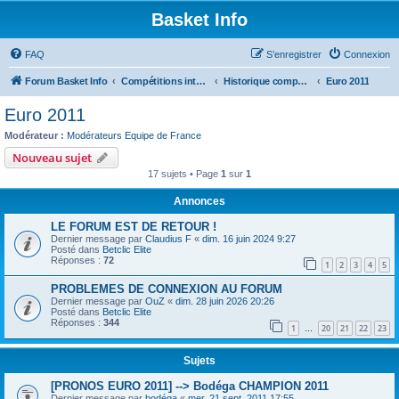
Basket Info
FAQ
S’enregistrer
Connexion
Forum Basket Info
Compétitions internationales
Historique compétitions
Euro 2011
Euro 2011
Modérateur :
Modérateurs Equipe de France
Nouveau sujet
17 sujets • Page
1
sur
1
Annonces
LE FORUM EST DE RETOUR !
Dernier message par
Claudius F
«
dim. 16 juin 2024 9:27
Posté dans
Betclic Elite
Réponses :
72
1
2
3
4
5
PROBLEMES DE CONNEXION AU FORUM
Dernier message par
OuZ
«
dim. 28 juin 2026 20:26
Posté dans
Betclic Elite
Réponses :
344
1
20
21
22
23
…
Sujets
[PRONOS EURO 2011] --> Bodéga CHAMPION 2011
Dernier message par
bodéga
«
mer. 21 sept. 2011 17:55