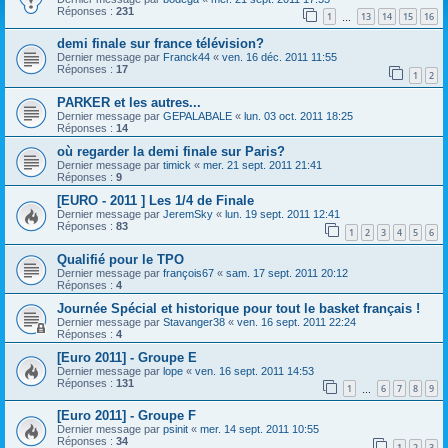
Réponses :
231
1
13
14
15
16
…
demi finale sur france télévision?
Dernier message par
Franck44
«
ven. 16 déc. 2011 11:55
Réponses :
17
1
2
PARKER et les autres...
Dernier message par
GEPALABALE
«
lun. 03 oct. 2011 18:25
Réponses :
14
où regarder la demi finale sur Paris?
Dernier message par
timick
«
mer. 21 sept. 2011 21:41
Réponses :
9
[EURO - 2011 ] Les 1/4 de Finale
Dernier message par
JeremSky
«
lun. 19 sept. 2011 12:41
Réponses :
83
1
2
3
4
5
6
Qualifié pour le TPO
Dernier message par
françois67
«
sam. 17 sept. 2011 20:12
Réponses :
4
Journée Spécial et historique pour tout le basket français !
Dernier message par
Stavanger38
«
ven. 16 sept. 2011 22:24
Réponses :
4
[Euro 2011] - Groupe E
Dernier message par
lope
«
ven. 16 sept. 2011 14:53
Réponses :
131
1
6
7
8
9
…
[Euro 2011] - Groupe F
Dernier message par
psinit
«
mer. 14 sept. 2011 10:55
Réponses :
34
1
2
3