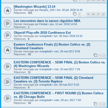
1
23
24
25
26
…
[Washington Wizards] 13-14
Dernier message par
Razgriz_410
«
lun. 30 juil. 2018 11:42
Réponses :
321
1
19
20
21
22
…
Les rencontres dans la saison régulière NBA
Dernier message par
Firebat
«
jeu. 12 avr. 2018 14:44
Réponses :
1
Objectif Play-offs 2018 Conférence Est
Dernier message par
orangeball
«
lun. 26 mars 2018 23:32
Réponses :
8
Eastern Conference Finals (1) Boston Celtics vs. (2)
Cleveland Cavaliers
Dernier message par
orangeball
«
ven. 26 mai 2017 8:06
Réponses :
25
1
2
EASTERN CONFERENCE – SEMI FINAL (1) Boston Celtics vs.
(4) Washington Wizards
Dernier message par
orangeball
«
mar. 16 mai 2017 7:29
Réponses :
11
EASTERN CONFERENCE – SEMI FINAL (2) Cleveland
Cavaliers vs. (3) Toronto Raptors
Dernier message par
orangeball
«
lun. 08 mai 2017 8:26
Réponses :
9
EASTERN CONFERENCE – FIRST ROUND (1) Boston Celtics
vs. (8) Chicago Bulls
Dernier message par
orangeball
«
sam. 29 avr. 2017 7:50
Réponses :
18
1
2