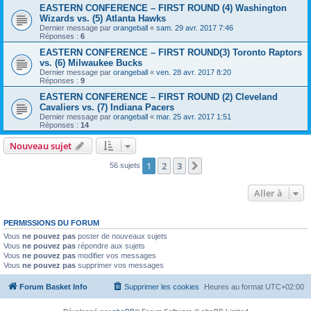
EASTERN CONFERENCE – FIRST ROUND (4) Washington
Wizards vs. (5) Atlanta Hawks
Dernier message par
orangeball
«
sam. 29 avr. 2017 7:46
Réponses :
6
EASTERN CONFERENCE – FIRST ROUND(3) Toronto Raptors
vs. (6) Milwaukee Bucks
Dernier message par
orangeball
«
ven. 28 avr. 2017 8:20
Réponses :
9
EASTERN CONFERENCE – FIRST ROUND (2) Cleveland
Cavaliers vs. (7) Indiana Pacers
Dernier message par
orangeball
«
mar. 25 avr. 2017 1:51
Réponses :
14
Nouveau sujet
1
2
3
Suivante
56 sujets
Aller à
PERMISSIONS DU FORUM
Vous
ne pouvez pas
poster de nouveaux sujets
Vous
ne pouvez pas
répondre aux sujets
Vous
ne pouvez pas
modifier vos messages
Vous
ne pouvez pas
supprimer vos messages
Forum Basket Info
Supprimer les cookies
Heures au format
UTC+02:00