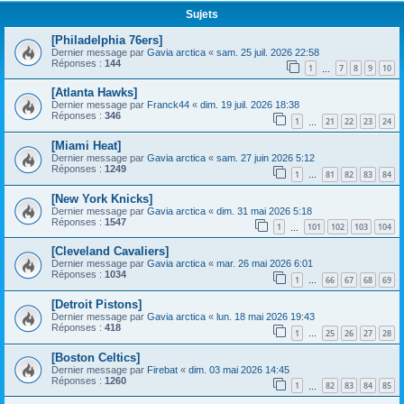
Sujets
[Philadelphia 76ers]
Dernier message par
Gavia arctica
«
sam. 25 juil. 2026 22:58
Réponses :
144
1
7
8
9
10
…
[Atlanta Hawks]
Dernier message par
Franck44
«
dim. 19 juil. 2026 18:38
Réponses :
346
1
21
22
23
24
…
[Miami Heat]
Dernier message par
Gavia arctica
«
sam. 27 juin 2026 5:12
Réponses :
1249
1
81
82
83
84
…
[New York Knicks]
Dernier message par
Gavia arctica
«
dim. 31 mai 2026 5:18
Réponses :
1547
1
101
102
103
104
…
[Cleveland Cavaliers]
Dernier message par
Gavia arctica
«
mar. 26 mai 2026 6:01
Réponses :
1034
1
66
67
68
69
…
[Detroit Pistons]
Dernier message par
Gavia arctica
«
lun. 18 mai 2026 19:43
Réponses :
418
1
25
26
27
28
…
[Boston Celtics]
Dernier message par
Firebat
«
dim. 03 mai 2026 14:45
Réponses :
1260
1
82
83
84
85
…