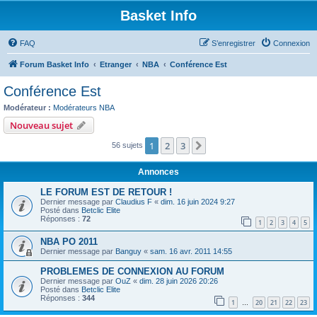
Basket Info
FAQ
S’enregistrer
Connexion
Forum Basket Info
Etranger
NBA
Conférence Est
Conférence Est
Modérateur :
Modérateurs NBA
Nouveau sujet
1
2
3
Suivante
56 sujets
Annonces
LE FORUM EST DE RETOUR !
Dernier message par
Claudius F
«
dim. 16 juin 2024 9:27
Posté dans
Betclic Elite
Réponses :
72
1
2
3
4
5
NBA PO 2011
Dernier message par
Banguy
«
sam. 16 avr. 2011 14:55
PROBLEMES DE CONNEXION AU FORUM
Dernier message par
OuZ
«
dim. 28 juin 2026 20:26
Posté dans
Betclic Elite
Réponses :
344
1
20
21
22
23
…