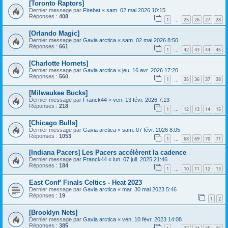
[Toronto Raptors]
Dernier message par
Firebat
«
sam. 02 mai 2026 10:15
Réponses :
408
1
25
26
27
28
…
[Orlando Magic]
Dernier message par
Gavia arctica
«
sam. 02 mai 2026 8:50
Réponses :
661
1
42
43
44
45
…
[Charlotte Hornets]
Dernier message par
Gavia arctica
«
jeu. 16 avr. 2026 17:20
Réponses :
560
1
35
36
37
38
…
[Milwaukee Bucks]
Dernier message par
Franck44
«
ven. 13 févr. 2026 7:13
Réponses :
218
1
12
13
14
15
…
[Chicago Bulls]
Dernier message par
Gavia arctica
«
sam. 07 févr. 2026 8:05
Réponses :
1053
1
68
69
70
71
…
[Indiana Pacers] Les Pacers accélèrent la cadence
Dernier message par
Franck44
«
lun. 07 juil. 2025 21:46
Réponses :
184
1
10
11
12
13
…
East Conf’ Finals Celtics - Heat 2023
Dernier message par
Gavia arctica
«
mar. 30 mai 2023 5:46
Réponses :
19
1
2
[Brooklyn Nets]
Dernier message par
Gavia arctica
«
ven. 10 févr. 2023 14:08
Réponses :
385