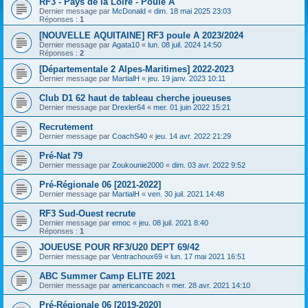
RF3 - Pays de la Loire - Poule A
Dernier message par
McDonald
«
dim. 18 mai 2025 23:03
Réponses :
1
[NOUVELLE AQUITAINE] RF3 poule A 2023/2024
Dernier message par
Agata10
«
lun. 08 juil. 2024 14:50
Réponses :
2
[Départementale 2 Alpes-Maritimes] 2022-2023
Dernier message par
MartialH
«
jeu. 19 janv. 2023 10:11
Club D1 62 haut de tableau cherche joueuses
Dernier message par
Drexler64
«
mer. 01 juin 2022 15:21
Recrutement
Dernier message par
CoachS40
«
jeu. 14 avr. 2022 21:29
Pré-Nat 79
Dernier message par
Zoukounie2000
«
dim. 03 avr. 2022 9:52
Pré-Régionale 06 [2021-2022]
Dernier message par
MartialH
«
ven. 30 juil. 2021 14:48
RF3 Sud-Ouest recrute
Dernier message par
emoc
«
jeu. 08 juil. 2021 8:40
Réponses :
1
JOUEUSE POUR RF3/U20 DEPT 69/42
Dernier message par
Ventrachoux69
«
lun. 17 mai 2021 16:51
ABC Summer Camp ELITE 2021
Dernier message par
americancoach
«
mer. 28 avr. 2021 14:10
Pré-Régionale 06 [2019-2020]