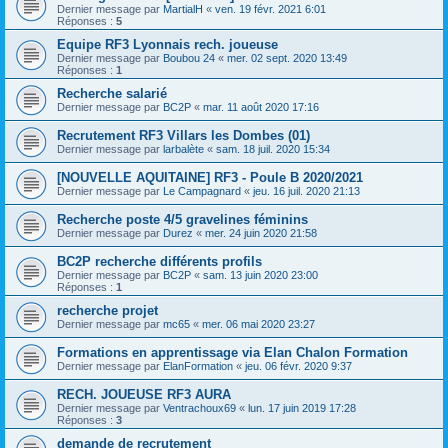
Dernier message par
MartialH
«
ven. 19 févr. 2021 6:01
Réponses :
5
Equipe RF3 Lyonnais rech. joueuse
Dernier message par
Boubou 24
«
mer. 02 sept. 2020 13:49
Réponses :
1
Recherche salarié
Dernier message par
BC2P
«
mar. 11 août 2020 17:16
Recrutement RF3 Villars les Dombes (01)
Dernier message par
larbalète
«
sam. 18 juil. 2020 15:34
[NOUVELLE AQUITAINE] RF3 - Poule B 2020/2021
Dernier message par
Le Campagnard
«
jeu. 16 juil. 2020 21:13
Recherche poste 4/5 gravelines féminins
Dernier message par
Durez
«
mer. 24 juin 2020 21:58
BC2P recherche différents profils
Dernier message par
BC2P
«
sam. 13 juin 2020 23:00
Réponses :
1
recherche projet
Dernier message par
mc65
«
mer. 06 mai 2020 23:27
Formations en apprentissage via Elan Chalon Formation
Dernier message par
ElanFormation
«
jeu. 06 févr. 2020 9:37
RECH. JOUEUSE RF3 AURA
Dernier message par
Ventrachoux69
«
lun. 17 juin 2019 17:28
Réponses :
3
demande de recrutement