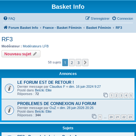
Basket Info
FAQ
S’enregistrer
Connexion
Forum Basket Info
France - Basket Féminin
Basket Féminin
RF3
RF3
Modérateur :
Modérateurs LFB
Nouveau sujet
1
2
3
Suivante
58 sujets
Annonces
LE FORUM EST DE RETOUR !
Dernier message par
Claudius F
«
dim. 16 juin 2024 9:27
Posté dans
Betclic Elite
Réponses :
72
1
2
3
4
5
PROBLEMES DE CONNEXION AU FORUM
Dernier message par
OuZ
«
dim. 28 juin 2026 20:26
Posté dans
Betclic Elite
Réponses :
344
1
20
21
22
23
…
Sujets