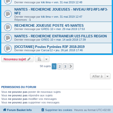
Dernier message par
kiki lima
«
ven. 31 mai 2019 12:48
NANTES - RECHERCHE JOUEUSES - NIVEAU RF2-RF1-NF3-
NF2
Dernier message par
kiki lima
«
ven. 31 mai 2019 12:47
Réponses :
1
RECHERCHE JOUEUSE POSTE 4/5 NANTES
Dernier message par
GREG 10
«
mer. 29 mai 2019 17:53
NANTES - RECHERCHE ENTRAINEUR U15 FILLES REGION
Dernier message par
GREG 10
«
mar. 14 août 2018 17:39
[OCCITANIE] Poules Pyrénées R3F 2018-2019
Dernier message par
Carcar12
«
jeu. 26 juil. 2018 17:46
Nouveau sujet
1
2
3
Suivante
58 sujets
Aller à
PERMISSIONS DU FORUM
Vous
ne pouvez pas
poster de nouveaux sujets
Vous
ne pouvez pas
répondre aux sujets
Vous
ne pouvez pas
modifier vos messages
Vous
ne pouvez pas
supprimer vos messages
Forum Basket Info
Supprimer les cookies
Heures au format
UTC+02:00