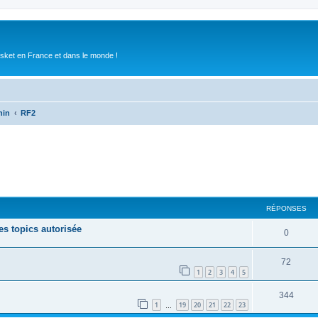
asket en France et dans le monde !
nin
RF2
RÉPONSES
 topics autorisée
0
72
1
2
3
4
5
344
1
19
20
21
22
23
…