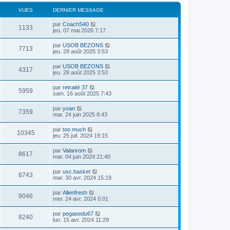
VUES
DERNIER MESSAGE
par
CoachS40
1133
jeu. 07 mai 2026 7:17
par
USOB BEZONS
7713
jeu. 28 août 2025 3:53
par
USOB BEZONS
4317
jeu. 28 août 2025 3:53
par
retraité 37
5959
sam. 16 août 2025 7:43
par
yoan
7359
mar. 24 juin 2025 8:43
par
too much
10345
jeu. 25 juil. 2024 19:15
par
Valanrom
8617
mar. 04 juin 2024 21:40
par
usc.basket
8743
mar. 30 avr. 2024 15:19
par
Allenfresh
9046
mer. 24 avr. 2024 0:01
par
pegasedu67
8240
lun. 15 avr. 2024 11:29