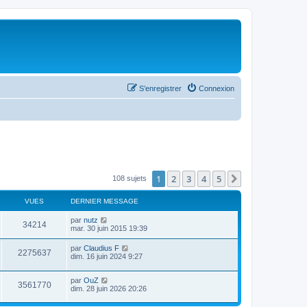
S’enregistrer
Connexion
1
2
3
4
5
Suivante
108 sujets
VUES
DERNIER MESSAGE
par
nutz
34214
mar. 30 juin 2015 19:39
par
Claudius F
2275637
dim. 16 juin 2024 9:27
par
OuZ
3561770
dim. 28 juin 2026 20:26