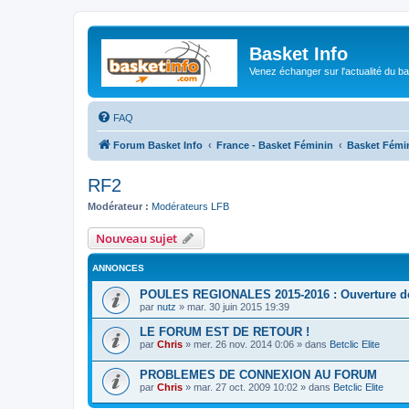
Basket Info
Venez échanger sur l'actualité du b
FAQ
Forum Basket Info
France - Basket Féminin
Basket Fémi
RF2
Modérateur :
Modérateurs LFB
Nouveau sujet
ANNONCES
POULES REGIONALES 2015-2016 : Ouverture des
par
nutz
»
mar. 30 juin 2015 19:39
LE FORUM EST DE RETOUR !
par
Chris
»
mer. 26 nov. 2014 0:06
» dans
Betclic Elite
PROBLEMES DE CONNEXION AU FORUM
par
Chris
»
mar. 27 oct. 2009 10:02
» dans
Betclic Elite