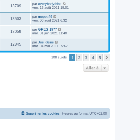
par
everybodythink
13709
ven. 13 août 2021 19:01
par
mopett49
13503
ven. 06 août 2021 6:32
par
GREG 1977
13059
mar. 01 juin 2021 11:40
par
Joe Kleine
12845
mar. 04 mai 2021 15:42
1
2
3
4
5
Suivante
108 sujets
Aller à
Supprimer les cookies
Heures au format
UTC+02:00