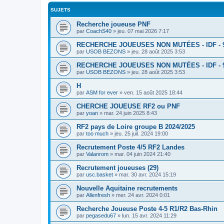
SUJETS
Recherche joueuse PNF
par
CoachS40
»
jeu. 07 mai 2026 7:17
RECHERCHE JOUEUSES NON MUTÉES - IDF - 
par
USOB BEZONS
»
jeu. 28 août 2025 3:53
RECHERCHE JOUEUSES NON MUTÉES - IDF - 
par
USOB BEZONS
»
jeu. 28 août 2025 3:53
H
par
ASM for ever
»
ven. 15 août 2025 18:44
CHERCHE JOUEUSE RF2 ou PNF
par
yoan
»
mar. 24 juin 2025 8:43
RF2 pays de Loire groupe B 2024/2025
par
too much
»
jeu. 25 juil. 2024 19:00
Recrutement Poste 4/5 RF2 Landes
par
Valanrom
»
mar. 04 juin 2024 21:40
Recrutement joueuses (29)
par
usc.basket
»
mar. 30 avr. 2024 15:19
Nouvelle Aquitaine recrutements
par
Allenfresh
»
mer. 24 avr. 2024 0:01
Recherche Joueuse Poste 4-5 R1/R2 Bas-Rhin
par
pegasedu67
»
lun. 15 avr. 2024 11:29