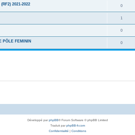
(RF2) 2021-2022
0
1
0
 PÔLE FEMININ
0
Développé par
phpBB
® Forum Software © phpBB Limited
Traduit par
phpBB-fr.com
Confidentialité
|
Conditions