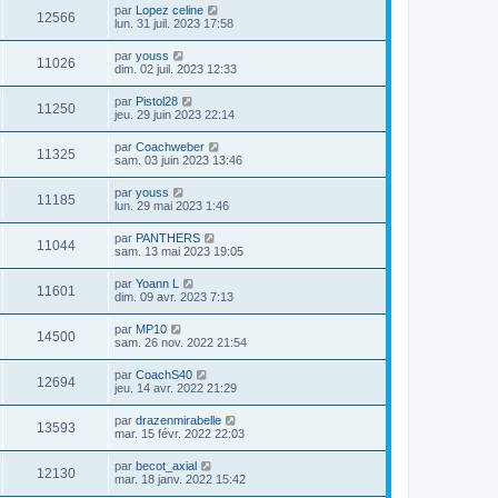
par
Lopez celine
12566
lun. 31 juil. 2023 17:58
par
youss
11026
dim. 02 juil. 2023 12:33
par
Pistol28
11250
jeu. 29 juin 2023 22:14
par
Coachweber
11325
sam. 03 juin 2023 13:46
par
youss
11185
lun. 29 mai 2023 1:46
par
PANTHERS
11044
sam. 13 mai 2023 19:05
par
Yoann L
11601
dim. 09 avr. 2023 7:13
par
MP10
14500
sam. 26 nov. 2022 21:54
par
CoachS40
12694
jeu. 14 avr. 2022 21:29
par
drazenmirabelle
13593
mar. 15 févr. 2022 22:03
par
becot_axial
12130
mar. 18 janv. 2022 15:42