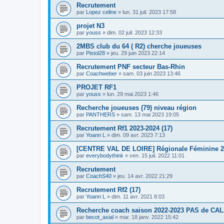
Recrutement
par
Lopez celine
»
lun. 31 juil. 2023 17:58
projet N3
par
youss
»
dim. 02 juil. 2023 12:33
2MBS club du 64 ( R2) cherche joueuses
par
Pistol28
»
jeu. 29 juin 2023 22:14
Recrutement PNF secteur Bas-Rhin
par
Coachweber
»
sam. 03 juin 2023 13:46
PROJET RF1
par
youss
»
lun. 29 mai 2023 1:46
Recherche joueuses (79) niveau région
par
PANTHERS
»
sam. 13 mai 2023 19:05
Recrutement Rf1 2023-2024 (17)
par
Yoann L
»
dim. 09 avr. 2023 7:13
[CENTRE VAL DE LOIRE] Régionale Féminine 2 
par
everybodythink
»
ven. 15 juil. 2022 11:01
Recrutement
par
CoachS40
»
jeu. 14 avr. 2022 21:29
Recrutement Rf2 (17)
par
Yoann L
»
dim. 11 avr. 2021 8:03
Recherche coach saison 2022-2023 PAS de CA
par
becot_axial
»
mar. 18 janv. 2022 15:42