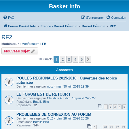
Basket Info
FAQ
S’enregistrer
Connexion
Forum Basket Info
France - Basket Féminin
Basket Féminin
RF2
RF2
Modérateur :
Modérateurs LFB
Nouveau sujet
1
2
3
4
5
Suivante
108 sujets
Annonces
POULES REGIONALES 2015-2016 : Ouverture des topics
autorisée
Dernier message par
nutz
«
mar. 30 juin 2015 19:39
LE FORUM EST DE RETOUR !
Dernier message par
Claudius F
«
dim. 16 juin 2024 9:27
Posté dans
Betclic Elite
Réponses :
72
1
2
3
4
5
PROBLEMES DE CONNEXION AU FORUM
Dernier message par
OuZ
«
dim. 28 juin 2026 20:26
Posté dans
Betclic Elite
Réponses :
344
1
20
21
22
23
…