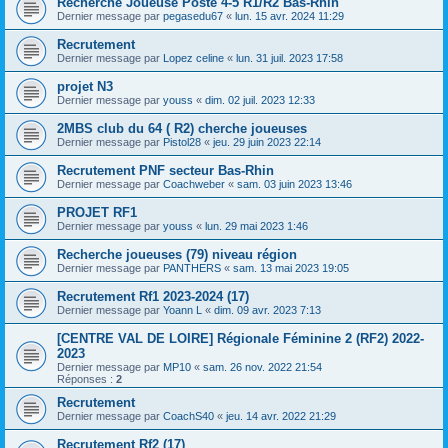
Recherche Joueuse Poste 4-5 R1/R2 Bas-Rhin
Dernier message par
pegasedu67
«
lun. 15 avr. 2024 11:29
Recrutement
Dernier message par
Lopez celine
«
lun. 31 juil. 2023 17:58
projet N3
Dernier message par
youss
«
dim. 02 juil. 2023 12:33
2MBS club du 64 ( R2) cherche joueuses
Dernier message par
Pistol28
«
jeu. 29 juin 2023 22:14
Recrutement PNF secteur Bas-Rhin
Dernier message par
Coachweber
«
sam. 03 juin 2023 13:46
PROJET RF1
Dernier message par
youss
«
lun. 29 mai 2023 1:46
Recherche joueuses (79) niveau région
Dernier message par
PANTHERS
«
sam. 13 mai 2023 19:05
Recrutement Rf1 2023-2024 (17)
Dernier message par
Yoann L
«
dim. 09 avr. 2023 7:13
[CENTRE VAL DE LOIRE] Régionale Féminine 2 (RF2) 2022-
2023
Dernier message par
MP10
«
sam. 26 nov. 2022 21:54
Réponses :
2
Recrutement
Dernier message par
CoachS40
«
jeu. 14 avr. 2022 21:29
Recrutement Rf2 (17)