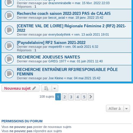
Dernier message par
drazenmirabelle
«
mar. 15 févr. 2022 22:03
Réponses :
1
Recherche coach saison 2022-2023 PAS de CALAIS
Dernier message par
becot_axial
«
mar. 18 janv. 2022 15:42
[CENTRE VAL DE LOIRE] Régionale Féminine 2 (RF2) 2021-
2022
Dernier message par
everybodythink
«
ven. 13 août 2021 19:01
[Paysdelaloire] RF2 Saison 2021-2022
Dernier message par
mopett49
«
ven. 06 août 2021 6:32
Réponses :
1
RECHERCHE JOUEUSES NANTES
Dernier message par
GREG 1977
«
mar. 01 juin 2021 11:40
RECHERCHE ENTRAÎNEUR RF2/RESPONSABLE PÔLE
FEMININ
Dernier message par
Joe Kleine
«
mar. 04 mai 2021 15:42
Nouveau sujet
1
2
3
4
5
Suivante
108 sujets
Aller à
PERMISSIONS DU FORUM
Vous
ne pouvez pas
poster de nouveaux sujets
Vous
ne pouvez pas
répondre aux sujets