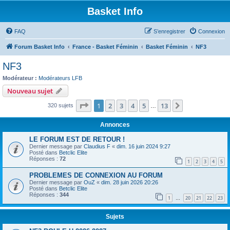
Basket Info
FAQ
S’enregistrer
Connexion
Forum Basket Info
France - Basket Féminin
Basket Féminin
NF3
NF3
Modérateur :
Modérateurs LFB
Nouveau sujet
Page
1
sur
13
1
2
3
4
5
13
Suivante
320 sujets
…
Annonces
LE FORUM EST DE RETOUR !
Dernier message par
Claudius F
«
dim. 16 juin 2024 9:27
Posté dans
Betclic Elite
Réponses :
72
1
2
3
4
5
PROBLEMES DE CONNEXION AU FORUM
Dernier message par
OuZ
«
dim. 28 juin 2026 20:26
Posté dans
Betclic Elite
Réponses :
344
1
20
21
22
23
…
Sujets