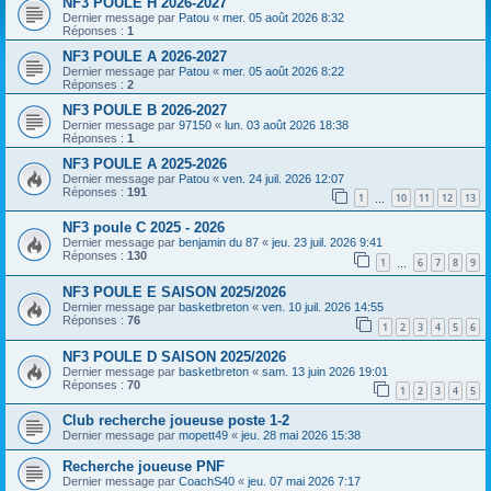
NF3 POULE H 2026-2027
Dernier message par
Patou
«
mer. 05 août 2026 8:32
Réponses :
1
NF3 POULE A 2026-2027
Dernier message par
Patou
«
mer. 05 août 2026 8:22
Réponses :
2
NF3 POULE B 2026-2027
Dernier message par
97150
«
lun. 03 août 2026 18:38
Réponses :
1
NF3 POULE A 2025-2026
Dernier message par
Patou
«
ven. 24 juil. 2026 12:07
Réponses :
191
1
10
11
12
13
…
NF3 poule C 2025 - 2026
Dernier message par
benjamin du 87
«
jeu. 23 juil. 2026 9:41
Réponses :
130
1
6
7
8
9
…
NF3 POULE E SAISON 2025/2026
Dernier message par
basketbreton
«
ven. 10 juil. 2026 14:55
Réponses :
76
1
2
3
4
5
6
NF3 POULE D SAISON 2025/2026
Dernier message par
basketbreton
«
sam. 13 juin 2026 19:01
Réponses :
70
1
2
3
4
5
Club recherche joueuse poste 1-2
Dernier message par
mopett49
«
jeu. 28 mai 2026 15:38
Recherche joueuse PNF
Dernier message par
CoachS40
«
jeu. 07 mai 2026 7:17