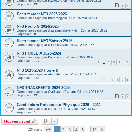
Dernier message par
basketbreton
«
lun. 14 juil. 2025 11:18
Réponses :
22
1
2
Recrutement NF3 2025/2026
Dernier message par
Balai magique
«
lun. 26 mai 2025 11:53
NF3 Poule G 2024/2025
Dernier message par
drazenmirabelle
«
dim. 25 mai 2025 18:22
Réponses :
8
Recrutement NF3 Saison 25/26
Dernier message par
d-fence
«
ven. 25 avr. 2025 10:31
NF3 POULE A 2023-2024
Dernier message par
Patou
«
ven. 23 août 2024 10:46
Réponses :
177
1
9
10
11
12
…
NF3 2019-2020 Poule D
Dernier message par
Absoste
«
mer. 21 août 2024 8:57
Réponses :
112
1
5
6
7
8
…
NF3 TRANSFERTS 2024 2025
Dernier message par
Cyrilbasket7
«
sam. 03 août 2024 9:28
Réponses :
22
1
2
Candidature Préparateur Physique 2020 - 2021
Dernier message par
darolin
«
ven. 02 août 2024 13:57
Réponses :
1
Nouveau sujet
Page
1
sur
13
1
2
3
4
5
13
Suivante
320 sujets
…