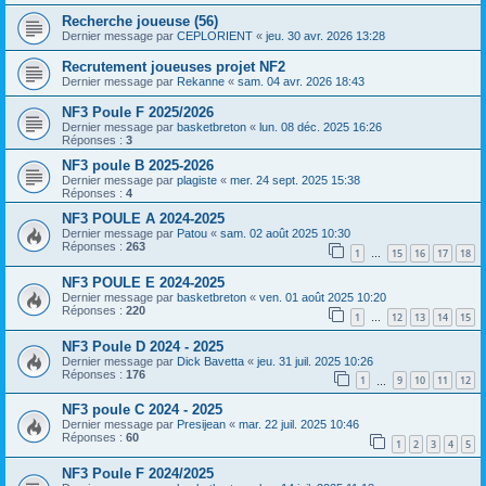
Recherche joueuse (56)
Dernier message par
CEPLORIENT
«
jeu. 30 avr. 2026 13:28
Recrutement joueuses projet NF2
Dernier message par
Rekanne
«
sam. 04 avr. 2026 18:43
NF3 Poule F 2025/2026
Dernier message par
basketbreton
«
lun. 08 déc. 2025 16:26
Réponses :
3
NF3 poule B 2025-2026
Dernier message par
plagiste
«
mer. 24 sept. 2025 15:38
Réponses :
4
NF3 POULE A 2024-2025
Dernier message par
Patou
«
sam. 02 août 2025 10:30
Réponses :
263
1
15
16
17
18
…
NF3 POULE E 2024-2025
Dernier message par
basketbreton
«
ven. 01 août 2025 10:20
Réponses :
220
1
12
13
14
15
…
NF3 Poule D 2024 - 2025
Dernier message par
Dick Bavetta
«
jeu. 31 juil. 2025 10:26
Réponses :
176
1
9
10
11
12
…
NF3 poule C 2024 - 2025
Dernier message par
Presijean
«
mar. 22 juil. 2025 10:46
Réponses :
60
1
2
3
4
5
NF3 Poule F 2024/2025