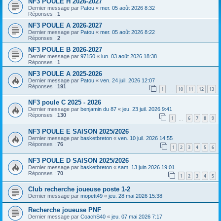
NF3 POULE H 2026-2027
Dernier message par
Patou
«
mer. 05 août 2026 8:32
Réponses :
1
NF3 POULE A 2026-2027
Dernier message par
Patou
«
mer. 05 août 2026 8:22
Réponses :
2
NF3 POULE B 2026-2027
Dernier message par
97150
«
lun. 03 août 2026 18:38
Réponses :
1
NF3 POULE A 2025-2026
Dernier message par
Patou
«
ven. 24 juil. 2026 12:07
Réponses :
191
1
10
11
12
13
…
NF3 poule C 2025 - 2026
Dernier message par
benjamin du 87
«
jeu. 23 juil. 2026 9:41
Réponses :
130
1
6
7
8
9
…
NF3 POULE E SAISON 2025/2026
Dernier message par
basketbreton
«
ven. 10 juil. 2026 14:55
Réponses :
76
1
2
3
4
5
6
NF3 POULE D SAISON 2025/2026
Dernier message par
basketbreton
«
sam. 13 juin 2026 19:01
Réponses :
70
1
2
3
4
5
Club recherche joueuse poste 1-2
Dernier message par
mopett49
«
jeu. 28 mai 2026 15:38
Recherche joueuse PNF
Dernier message par
CoachS40
«
jeu. 07 mai 2026 7:17