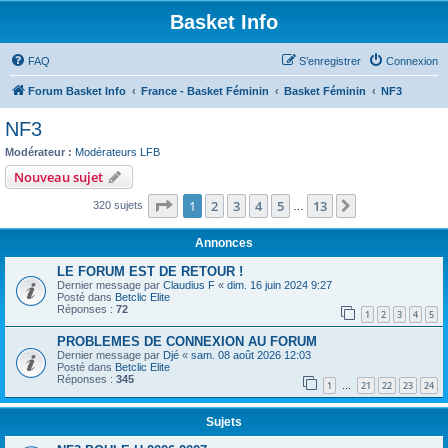
Basket Info
FAQ
S’enregistrer
Connexion
Forum Basket Info
France - Basket Féminin
Basket Féminin
NF3
NF3
Modérateur :
Modérateurs LFB
Nouveau sujet
Page
1
sur
13
1
2
3
4
5
13
Suivante
320 sujets
…
Annonces
LE FORUM EST DE RETOUR !
Dernier message par
Claudius F
«
dim. 16 juin 2024 9:27
Posté dans
Betclic Elite
Réponses :
72
1
2
3
4
5
PROBLEMES DE CONNEXION AU FORUM
Dernier message par
Djé
«
sam. 08 août 2026 12:03
Posté dans
Betclic Elite
Réponses :
345
1
21
22
23
24
…
Sujets