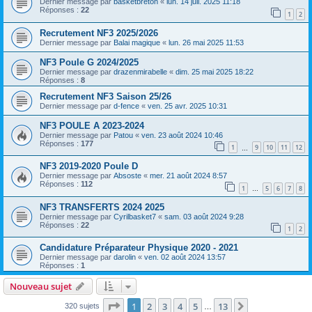
Dernier message par
basketbreton
«
lun. 14 juil. 2025 11:18
Réponses :
22
1
2
Recrutement NF3 2025/2026
Dernier message par
Balai magique
«
lun. 26 mai 2025 11:53
NF3 Poule G 2024/2025
Dernier message par
drazenmirabelle
«
dim. 25 mai 2025 18:22
Réponses :
8
Recrutement NF3 Saison 25/26
Dernier message par
d-fence
«
ven. 25 avr. 2025 10:31
NF3 POULE A 2023-2024
Dernier message par
Patou
«
ven. 23 août 2024 10:46
Réponses :
177
1
9
10
11
12
…
NF3 2019-2020 Poule D
Dernier message par
Absoste
«
mer. 21 août 2024 8:57
Réponses :
112
1
5
6
7
8
…
NF3 TRANSFERTS 2024 2025
Dernier message par
Cyrilbasket7
«
sam. 03 août 2024 9:28
Réponses :
22
1
2
Candidature Préparateur Physique 2020 - 2021
Dernier message par
darolin
«
ven. 02 août 2024 13:57
Réponses :
1
Nouveau sujet
Page
1
sur
13
1
2
3
4
5
13
Suivante
320 sujets
…