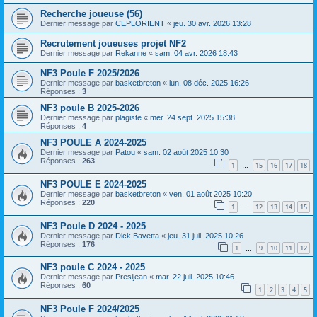
Recherche joueuse (56)
Dernier message par
CEPLORIENT
«
jeu. 30 avr. 2026 13:28
Recrutement joueuses projet NF2
Dernier message par
Rekanne
«
sam. 04 avr. 2026 18:43
NF3 Poule F 2025/2026
Dernier message par
basketbreton
«
lun. 08 déc. 2025 16:26
Réponses :
3
NF3 poule B 2025-2026
Dernier message par
plagiste
«
mer. 24 sept. 2025 15:38
Réponses :
4
NF3 POULE A 2024-2025
Dernier message par
Patou
«
sam. 02 août 2025 10:30
Réponses :
263
1
15
16
17
18
…
NF3 POULE E 2024-2025
Dernier message par
basketbreton
«
ven. 01 août 2025 10:20
Réponses :
220
1
12
13
14
15
…
NF3 Poule D 2024 - 2025
Dernier message par
Dick Bavetta
«
jeu. 31 juil. 2025 10:26
Réponses :
176
1
9
10
11
12
…
NF3 poule C 2024 - 2025
Dernier message par
Presijean
«
mar. 22 juil. 2025 10:46
Réponses :
60
1
2
3
4
5
NF3 Poule F 2024/2025