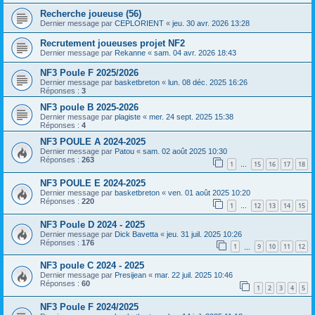
Recherche joueuse (56)
Dernier message par
CEPLORIENT
«
jeu. 30 avr. 2026 13:28
Recrutement joueuses projet NF2
Dernier message par
Rekanne
«
sam. 04 avr. 2026 18:43
NF3 Poule F 2025/2026
Dernier message par
basketbreton
«
lun. 08 déc. 2025 16:26
Réponses :
3
NF3 poule B 2025-2026
Dernier message par
plagiste
«
mer. 24 sept. 2025 15:38
Réponses :
4
NF3 POULE A 2024-2025
Dernier message par
Patou
«
sam. 02 août 2025 10:30
Réponses :
263
1
15
16
17
18
…
NF3 POULE E 2024-2025
Dernier message par
basketbreton
«
ven. 01 août 2025 10:20
Réponses :
220
1
12
13
14
15
…
NF3 Poule D 2024 - 2025
Dernier message par
Dick Bavetta
«
jeu. 31 juil. 2025 10:26
Réponses :
176
1
9
10
11
12
…
NF3 poule C 2024 - 2025
Dernier message par
Presijean
«
mar. 22 juil. 2025 10:46
Réponses :
60
1
2
3
4
5
NF3 Poule F 2024/2025