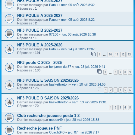
NF3 POULE H 2026-2027
Dernier message par
Patou
«
mer. 05 août 2026 8:32
Réponses :
1
NF3 POULE A 2026-2027
Dernier message par
Patou
«
mer. 05 août 2026 8:22
Réponses :
2
NF3 POULE B 2026-2027
Dernier message par
97150
«
lun. 03 août 2026 18:38
Réponses :
1
NF3 POULE A 2025-2026
Dernier message par
Patou
«
ven. 24 juil. 2026 12:07
Réponses :
191
1
10
11
12
13
…
NF3 poule C 2025 - 2026
Dernier message par
benjamin du 87
«
jeu. 23 juil. 2026 9:41
Réponses :
130
1
6
7
8
9
…
NF3 POULE E SAISON 2025/2026
Dernier message par
basketbreton
«
ven. 10 juil. 2026 14:55
Réponses :
76
1
2
3
4
5
6
NF3 POULE D SAISON 2025/2026
Dernier message par
basketbreton
«
sam. 13 juin 2026 19:01
Réponses :
70
1
2
3
4
5
Club recherche joueuse poste 1-2
Dernier message par
mopett49
«
jeu. 28 mai 2026 15:38
Recherche joueuse PNF
Dernier message par
CoachS40
«
jeu. 07 mai 2026 7:17