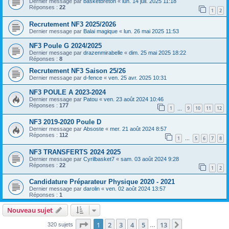
Dernier message par
basketbreton
«
lun. 14 juil. 2025 11:18
Réponses :
22
1
2
Recrutement NF3 2025/2026
Dernier message par
Balai magique
«
lun. 26 mai 2025 11:53
NF3 Poule G 2024/2025
Dernier message par
drazenmirabelle
«
dim. 25 mai 2025 18:22
Réponses :
8
Recrutement NF3 Saison 25/26
Dernier message par
d-fence
«
ven. 25 avr. 2025 10:31
NF3 POULE A 2023-2024
Dernier message par
Patou
«
ven. 23 août 2024 10:46
Réponses :
177
1
9
10
11
12
…
NF3 2019-2020 Poule D
Dernier message par
Absoste
«
mer. 21 août 2024 8:57
Réponses :
112
1
5
6
7
8
…
NF3 TRANSFERTS 2024 2025
Dernier message par
Cyrilbasket7
«
sam. 03 août 2024 9:28
Réponses :
22
1
2
Candidature Préparateur Physique 2020 - 2021
Dernier message par
darolin
«
ven. 02 août 2024 13:57
Réponses :
1
Nouveau sujet
Page
1
sur
13
1
2
3
4
5
13
Suivante
320 sujets
…