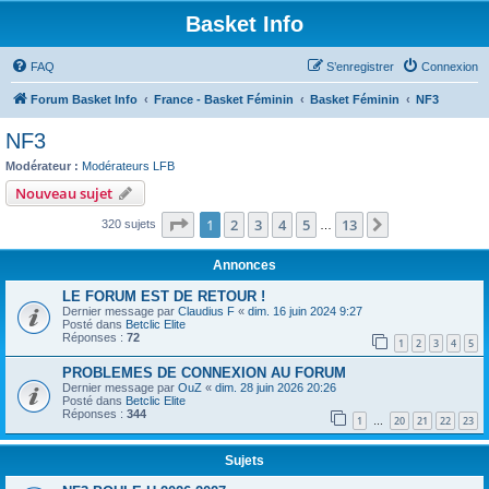
Basket Info
FAQ
S’enregistrer
Connexion
Forum Basket Info
France - Basket Féminin
Basket Féminin
NF3
NF3
Modérateur :
Modérateurs LFB
Nouveau sujet
Page
1
sur
13
1
2
3
4
5
13
Suivante
320 sujets
…
Annonces
LE FORUM EST DE RETOUR !
Dernier message par
Claudius F
«
dim. 16 juin 2024 9:27
Posté dans
Betclic Elite
Réponses :
72
1
2
3
4
5
PROBLEMES DE CONNEXION AU FORUM
Dernier message par
OuZ
«
dim. 28 juin 2026 20:26
Posté dans
Betclic Elite
Réponses :
344
1
20
21
22
23
…
Sujets