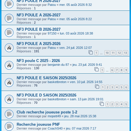
NF3 POULE H 2026-2027
Dernier message par
Patou
«
mer. 05 août 2026 8:32
Réponses :
1
NF3 POULE A 2026-2027
Dernier message par
Patou
«
mer. 05 août 2026 8:22
Réponses :
2
NF3 POULE B 2026-2027
Dernier message par
97150
«
lun. 03 août 2026 18:38
Réponses :
1
NF3 POULE A 2025-2026
Dernier message par
Patou
«
ven. 24 juil. 2026 12:07
Réponses :
191
1
10
11
12
13
…
NF3 poule C 2025 - 2026
Dernier message par
benjamin du 87
«
jeu. 23 juil. 2026 9:41
Réponses :
130
1
6
7
8
9
…
NF3 POULE E SAISON 2025/2026
Dernier message par
basketbreton
«
ven. 10 juil. 2026 14:55
Réponses :
76
1
2
3
4
5
6
NF3 POULE D SAISON 2025/2026
Dernier message par
basketbreton
«
sam. 13 juin 2026 19:01
Réponses :
70
1
2
3
4
5
Club recherche joueuse poste 1-2
Dernier message par
mopett49
«
jeu. 28 mai 2026 15:38
Recherche joueuse PNF
Dernier message par
CoachS40
«
jeu. 07 mai 2026 7:17