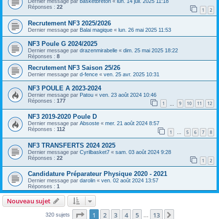
Dernier message par
basketbreton
«
lun. 14 juil. 2025 11:18
Réponses :
22
1
2
Recrutement NF3 2025/2026
Dernier message par
Balai magique
«
lun. 26 mai 2025 11:53
NF3 Poule G 2024/2025
Dernier message par
drazenmirabelle
«
dim. 25 mai 2025 18:22
Réponses :
8
Recrutement NF3 Saison 25/26
Dernier message par
d-fence
«
ven. 25 avr. 2025 10:31
NF3 POULE A 2023-2024
Dernier message par
Patou
«
ven. 23 août 2024 10:46
Réponses :
177
1
9
10
11
12
…
NF3 2019-2020 Poule D
Dernier message par
Absoste
«
mer. 21 août 2024 8:57
Réponses :
112
1
5
6
7
8
…
NF3 TRANSFERTS 2024 2025
Dernier message par
Cyrilbasket7
«
sam. 03 août 2024 9:28
Réponses :
22
1
2
Candidature Préparateur Physique 2020 - 2021
Dernier message par
darolin
«
ven. 02 août 2024 13:57
Réponses :
1
Nouveau sujet
Page
1
sur
13
1
2
3
4
5
13
Suivante
320 sujets
…