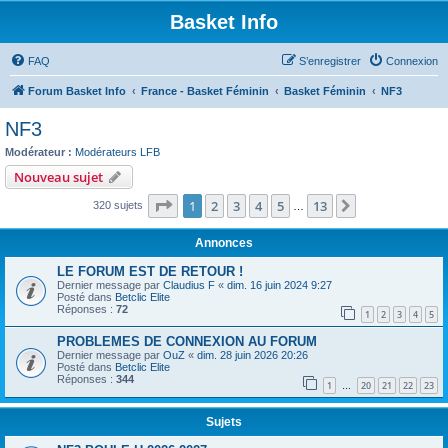
Basket Info
FAQ
S’enregistrer
Connexion
Forum Basket Info
France - Basket Féminin
Basket Féminin
NF3
NF3
Modérateur :
Modérateurs LFB
Nouveau sujet
Page
1
sur
13
1
2
3
4
5
13
Suivante
320 sujets
…
Annonces
LE FORUM EST DE RETOUR !
Dernier message par
Claudius F
«
dim. 16 juin 2024 9:27
Posté dans
Betclic Elite
Réponses :
72
1
2
3
4
5
PROBLEMES DE CONNEXION AU FORUM
Dernier message par
OuZ
«
dim. 28 juin 2026 20:26
Posté dans
Betclic Elite
Réponses :
344
1
20
21
22
23
…
Sujets