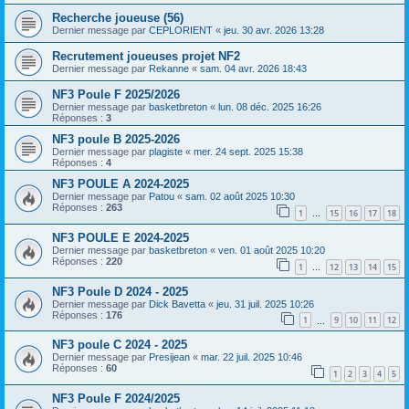
Recherche joueuse (56)
Dernier message par
CEPLORIENT
«
jeu. 30 avr. 2026 13:28
Recrutement joueuses projet NF2
Dernier message par
Rekanne
«
sam. 04 avr. 2026 18:43
NF3 Poule F 2025/2026
Dernier message par
basketbreton
«
lun. 08 déc. 2025 16:26
Réponses :
3
NF3 poule B 2025-2026
Dernier message par
plagiste
«
mer. 24 sept. 2025 15:38
Réponses :
4
NF3 POULE A 2024-2025
Dernier message par
Patou
«
sam. 02 août 2025 10:30
Réponses :
263
1
15
16
17
18
…
NF3 POULE E 2024-2025
Dernier message par
basketbreton
«
ven. 01 août 2025 10:20
Réponses :
220
1
12
13
14
15
…
NF3 Poule D 2024 - 2025
Dernier message par
Dick Bavetta
«
jeu. 31 juil. 2025 10:26
Réponses :
176
1
9
10
11
12
…
NF3 poule C 2024 - 2025
Dernier message par
Presijean
«
mar. 22 juil. 2025 10:46
Réponses :
60
1
2
3
4
5
NF3 Poule F 2024/2025