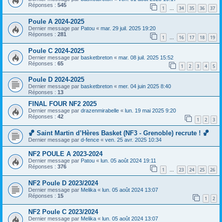
Réponses :
545
1
34
35
36
37
…
Poule A 2024-2025
Dernier message par
Patou
«
mar. 29 juil. 2025 19:20
Réponses :
281
1
16
17
18
19
…
Poule C 2024-2025
Dernier message par
basketbreton
«
mar. 08 juil. 2025 15:52
Réponses :
65
1
2
3
4
5
Poule D 2024-2025
Dernier message par
basketbreton
«
mer. 04 juin 2025 8:40
Réponses :
13
FINAL FOUR NF2 2025
Dernier message par
drazenmirabelle
«
lun. 19 mai 2025 9:20
Réponses :
42
1
2
3
🏀 Saint Martin d’Hères Basket (NF3 - Grenoble) recrute ! 🏀
Dernier message par
d-fence
«
ven. 25 avr. 2025 10:34
NF2 POULE A 2023-2024
Dernier message par
Patou
«
lun. 05 août 2024 19:11
Réponses :
376
1
23
24
25
26
…
NF2 Poule D 2023/2024
Dernier message par
Melika
«
lun. 05 août 2024 13:07
Réponses :
15
1
2
NF2 Poule C 2023/2024
Dernier message par
Melika
«
lun. 05 août 2024 13:07