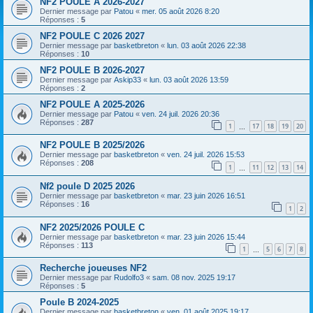
NF2 POULE A 2026-2027
Dernier message par
Patou
«
mer. 05 août 2026 8:20
Réponses :
5
NF2 POULE C 2026 2027
Dernier message par
basketbreton
«
lun. 03 août 2026 22:38
Réponses :
10
NF2 POULE B 2026-2027
Dernier message par
Askip33
«
lun. 03 août 2026 13:59
Réponses :
2
NF2 POULE A 2025-2026
Dernier message par
Patou
«
ven. 24 juil. 2026 20:36
Réponses :
287
1
17
18
19
20
…
NF2 POULE B 2025/2026
Dernier message par
basketbreton
«
ven. 24 juil. 2026 15:53
Réponses :
208
1
11
12
13
14
…
Nf2 poule D 2025 2026
Dernier message par
basketbreton
«
mar. 23 juin 2026 16:51
Réponses :
16
1
2
NF2 2025/2026 POULE C
Dernier message par
basketbreton
«
mar. 23 juin 2026 15:44
Réponses :
113
1
5
6
7
8
…
Recherche joueuses NF2
Dernier message par
Rudolfo3
«
sam. 08 nov. 2025 19:17
Réponses :
5
Poule B 2024-2025
Dernier message par
basketbreton
«
ven. 01 août 2025 19:17