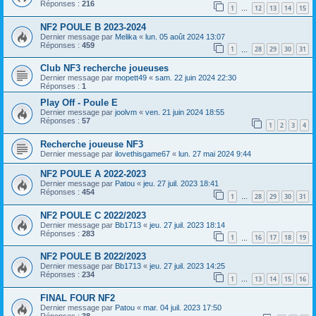
Réponses :
216
1
12
13
14
15
…
NF2 POULE B 2023-2024
Dernier message par
Melika
«
lun. 05 août 2024 13:07
Réponses :
459
1
28
29
30
31
…
Club NF3 recherche joueuses
Dernier message par
mopett49
«
sam. 22 juin 2024 22:30
Réponses :
1
Play Off - Poule E
Dernier message par
joolvm
«
ven. 21 juin 2024 18:55
Réponses :
57
1
2
3
4
Recherche joueuse NF3
Dernier message par
ilovethisgame67
«
lun. 27 mai 2024 9:44
NF2 POULE A 2022-2023
Dernier message par
Patou
«
jeu. 27 juil. 2023 18:41
Réponses :
454
1
28
29
30
31
…
NF2 POULE C 2022/2023
Dernier message par
Bb1713
«
jeu. 27 juil. 2023 18:14
Réponses :
283
1
16
17
18
19
…
NF2 POULE B 2022/2023
Dernier message par
Bb1713
«
jeu. 27 juil. 2023 14:25
Réponses :
234
1
13
14
15
16
…
FINAL FOUR NF2
Dernier message par
Patou
«
mar. 04 juil. 2023 17:50