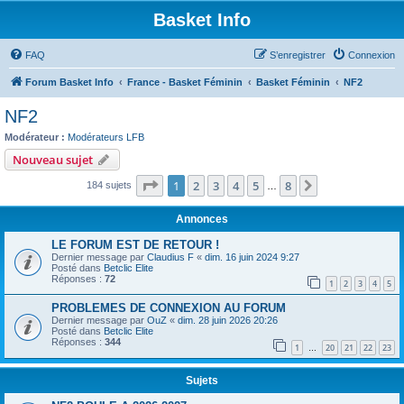
Basket Info
FAQ
S’enregistrer
Connexion
Forum Basket Info
France - Basket Féminin
Basket Féminin
NF2
NF2
Modérateur :
Modérateurs LFB
Nouveau sujet
Page
1
sur
8
1
2
3
4
5
8
Suivante
184 sujets
…
Annonces
LE FORUM EST DE RETOUR !
Dernier message par
Claudius F
«
dim. 16 juin 2024 9:27
Posté dans
Betclic Elite
Réponses :
72
1
2
3
4
5
PROBLEMES DE CONNEXION AU FORUM
Dernier message par
OuZ
«
dim. 28 juin 2026 20:26
Posté dans
Betclic Elite
Réponses :
344
1
20
21
22
23
…
Sujets