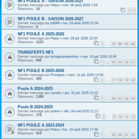
NF1 POULE A - SAISON 2026-2027
Dernier message par
Patou
«
mer. 05 août 2026 7:29
Réponses :
18
1
2
NF1 POULE B - SAISON 2026-2027
Dernier message par
jo60M
«
lun. 03 août 2026 21:50
Réponses :
8
NF1 POULE A 2025-2026
Dernier message par
Patou
«
mer. 29 juil. 2026 12:04
Réponses :
1223
1
79
80
81
82
…
TRANSFERTS NF1
Dernier message par
lemagiciendesfous
«
mer. 15 juil. 2026 15:06
Réponses :
845
1
54
55
56
57
…
NF1 POULE B 2025-2026
Dernier message par
Presijean
«
sam. 11 juil. 2026 12:06
Réponses :
290
1
17
18
19
20
…
Poule A 2024-2025
Dernier message par
carotte
«
jeu. 31 juil. 2025 13:15
Réponses :
1388
1
90
91
92
93
…
Poule B 2024-2025
Dernier message par
joolvm
«
dim. 04 mai 2025 21:17
Réponses :
178
1
9
10
11
12
…
NF1 POULE A 2023-2024
Dernier message par
Patou
«
lun. 19 août 2024 17:46
Réponses :
919
1
59
60
61
62
…