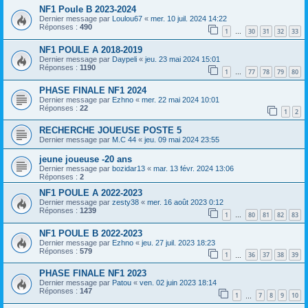
NF1 Poule B 2023-2024
Dernier message par
Loulou67
«
mer. 10 juil. 2024 14:22
Réponses :
490
1
30
31
32
33
…
NF1 POULE A 2018-2019
Dernier message par
Daypeli
«
jeu. 23 mai 2024 15:01
Réponses :
1190
1
77
78
79
80
…
PHASE FINALE NF1 2024
Dernier message par
Ezhno
«
mer. 22 mai 2024 10:01
Réponses :
22
1
2
RECHERCHE JOUEUSE POSTE 5
Dernier message par
M.C 44
«
jeu. 09 mai 2024 23:55
jeune joueuse -20 ans
Dernier message par
bozidar13
«
mar. 13 févr. 2024 13:06
Réponses :
2
NF1 POULE A 2022-2023
Dernier message par
zesty38
«
mer. 16 août 2023 0:12
Réponses :
1239
1
80
81
82
83
…
NF1 POULE B 2022-2023
Dernier message par
Ezhno
«
jeu. 27 juil. 2023 18:23
Réponses :
579
1
36
37
38
39
…
PHASE FINALE NF1 2023
Dernier message par
Patou
«
ven. 02 juin 2023 18:14
Réponses :
147
1
7
8
9
10
…