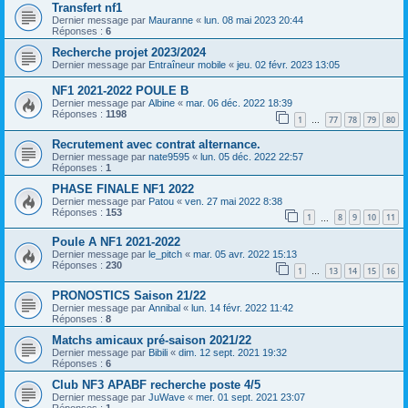
Transfert nf1
Dernier message par
Mauranne
«
lun. 08 mai 2023 20:44
Réponses :
6
Recherche projet 2023/2024
Dernier message par
Entraîneur mobile
«
jeu. 02 févr. 2023 13:05
NF1 2021-2022 POULE B
Dernier message par
Albine
«
mar. 06 déc. 2022 18:39
Réponses :
1198
1
77
78
79
80
…
Recrutement avec contrat alternance.
Dernier message par
nate9595
«
lun. 05 déc. 2022 22:57
Réponses :
1
PHASE FINALE NF1 2022
Dernier message par
Patou
«
ven. 27 mai 2022 8:38
Réponses :
153
1
8
9
10
11
…
Poule A NF1 2021-2022
Dernier message par
le_pitch
«
mar. 05 avr. 2022 15:13
Réponses :
230
1
13
14
15
16
…
PRONOSTICS Saison 21/22
Dernier message par
Annibal
«
lun. 14 févr. 2022 11:42
Réponses :
8
Matchs amicaux pré-saison 2021/22
Dernier message par
Bibili
«
dim. 12 sept. 2021 19:32
Réponses :
6
Club NF3 APABF recherche poste 4/5
Dernier message par
JuWave
«
mer. 01 sept. 2021 23:07