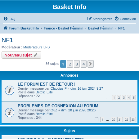
Basket Info
FAQ
S’enregistrer
Connexion
Forum Basket Info
France - Basket Féminin
Basket Féminin
NF1
NF1
Modérateur :
Modérateurs LFB
Nouveau sujet
1
2
3
4
Suivante
86 sujets
Annonces
LE FORUM EST DE RETOUR !
Dernier message par
Claudius F
«
dim. 16 juin 2024 9:27
Posté dans
Betclic Elite
Réponses :
72
1
2
3
4
5
PROBLEMES DE CONNEXION AU FORUM
Dernier message par
OuZ
«
dim. 28 juin 2026 20:26
Posté dans
Betclic Elite
Réponses :
344
1
20
21
22
23
…
Sujets