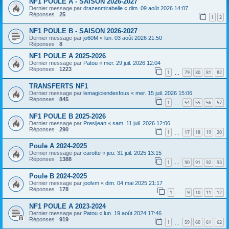
NF1 POULE A - SAISON 2026-2027
Dernier message par
drazenmirabelle
«
dim. 09 août 2026 14:07
Réponses :
25
1
2
NF1 POULE B - SAISON 2026-2027
Dernier message par
jo60M
«
lun. 03 août 2026 21:50
Réponses :
8
NF1 POULE A 2025-2026
Dernier message par
Patou
«
mer. 29 juil. 2026 12:04
Réponses :
1223
1
79
80
81
82
…
TRANSFERTS NF1
Dernier message par
lemagiciendesfous
«
mer. 15 juil. 2026 15:06
Réponses :
845
1
54
55
56
57
…
NF1 POULE B 2025-2026
Dernier message par
Presijean
«
sam. 11 juil. 2026 12:06
Réponses :
290
1
17
18
19
20
…
Poule A 2024-2025
Dernier message par
carotte
«
jeu. 31 juil. 2025 13:15
Réponses :
1388
1
90
91
92
93
…
Poule B 2024-2025
Dernier message par
joolvm
«
dim. 04 mai 2025 21:17
Réponses :
178
1
9
10
11
12
…
NF1 POULE A 2023-2024
Dernier message par
Patou
«
lun. 19 août 2024 17:46
Réponses :
919
1
59
60
61
62
…