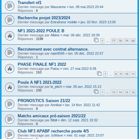
Transfert nf1
Dernier message par
Mauranne
«
lun. 08 mai 2023 20:44
Réponses :
6
Recherche projet 2023/2024
Dernier message par
Entraîneur mobile
«
jeu. 02 févr. 2023 13:05
NF1 2021-2022 POULE B
Dernier message par
Albine
«
mar. 06 déc. 2022 18:39
Réponses :
1198
1
77
78
79
80
…
Recrutement avec contrat alternance.
Dernier message par
nate9595
«
lun. 05 déc. 2022 22:57
Réponses :
1
PHASE FINALE NF1 2022
Dernier message par
Patou
«
ven. 27 mai 2022 8:38
Réponses :
153
1
8
9
10
11
…
Poule A NF1 2021-2022
Dernier message par
le_pitch
«
mar. 05 avr. 2022 15:13
Réponses :
230
1
13
14
15
16
…
PRONOSTICS Saison 21/22
Dernier message par
Annibal
«
lun. 14 févr. 2022 11:42
Réponses :
8
Matchs amicaux pré-saison 2021/22
Dernier message par
Bibili
«
dim. 12 sept. 2021 19:32
Réponses :
6
Club NF3 APABF recherche poste 4/5
Dernier message par
JuWave
«
mer. 01 sept. 2021 23:07