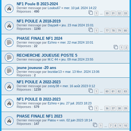
NF1 Poule B 2023-2024
Dernier message par
Loulou67
«
mer. 10 juil. 2024 14:22
Réponses :
490
1
30
31
32
33
…
NF1 POULE A 2018-2019
Dernier message par
Daypeli
«
jeu. 23 mai 2024 15:01
Réponses :
1190
1
77
78
79
80
…
PHASE FINALE NF1 2024
Dernier message par
Ezhno
«
mer. 22 mai 2024 10:01
Réponses :
22
1
2
RECHERCHE JOUEUSE POSTE 5
Dernier message par
M.C 44
«
jeu. 09 mai 2024 23:55
jeune joueuse -20 ans
Dernier message par
bozidar13
«
mar. 13 févr. 2024 13:06
Réponses :
2
NF1 POULE A 2022-2023
Dernier message par
zesty38
«
mer. 16 août 2023 0:12
Réponses :
1239
1
80
81
82
83
…
NF1 POULE B 2022-2023
Dernier message par
Ezhno
«
jeu. 27 juil. 2023 18:23
Réponses :
579
1
36
37
38
39
…
PHASE FINALE NF1 2023
Dernier message par
Patou
«
ven. 02 juin 2023 18:14
Réponses :
147
1
7
8
9
10
…