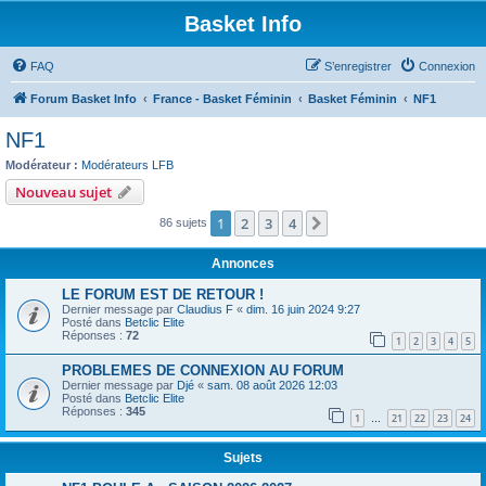
Basket Info
FAQ
S’enregistrer
Connexion
Forum Basket Info
France - Basket Féminin
Basket Féminin
NF1
NF1
Modérateur :
Modérateurs LFB
Nouveau sujet
1
2
3
4
Suivante
86 sujets
Annonces
LE FORUM EST DE RETOUR !
Dernier message par
Claudius F
«
dim. 16 juin 2024 9:27
Posté dans
Betclic Elite
Réponses :
72
1
2
3
4
5
PROBLEMES DE CONNEXION AU FORUM
Dernier message par
Djé
«
sam. 08 août 2026 12:03
Posté dans
Betclic Elite
Réponses :
345
1
21
22
23
24
…
Sujets