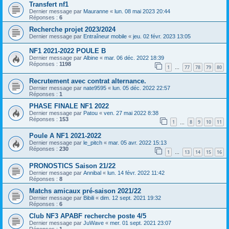
Transfert nf1
Dernier message par
Mauranne
«
lun. 08 mai 2023 20:44
Réponses :
6
Recherche projet 2023/2024
Dernier message par
Entraîneur mobile
«
jeu. 02 févr. 2023 13:05
NF1 2021-2022 POULE B
Dernier message par
Albine
«
mar. 06 déc. 2022 18:39
Réponses :
1198
1
77
78
79
80
…
Recrutement avec contrat alternance.
Dernier message par
nate9595
«
lun. 05 déc. 2022 22:57
Réponses :
1
PHASE FINALE NF1 2022
Dernier message par
Patou
«
ven. 27 mai 2022 8:38
Réponses :
153
1
8
9
10
11
…
Poule A NF1 2021-2022
Dernier message par
le_pitch
«
mar. 05 avr. 2022 15:13
Réponses :
230
1
13
14
15
16
…
PRONOSTICS Saison 21/22
Dernier message par
Annibal
«
lun. 14 févr. 2022 11:42
Réponses :
8
Matchs amicaux pré-saison 2021/22
Dernier message par
Bibili
«
dim. 12 sept. 2021 19:32
Réponses :
6
Club NF3 APABF recherche poste 4/5
Dernier message par
JuWave
«
mer. 01 sept. 2021 23:07