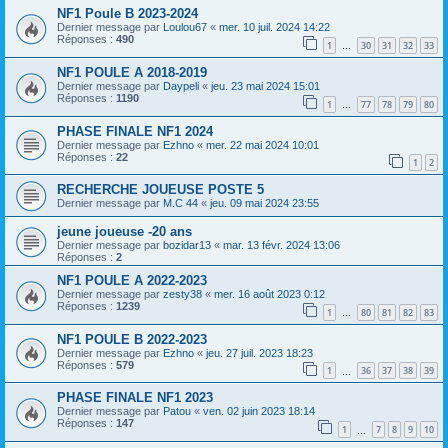
NF1 Poule B 2023-2024
Dernier message par
Loulou67
«
mer. 10 juil. 2024 14:22
Réponses :
490
1
30
31
32
33
…
NF1 POULE A 2018-2019
Dernier message par
Daypeli
«
jeu. 23 mai 2024 15:01
Réponses :
1190
1
77
78
79
80
…
PHASE FINALE NF1 2024
Dernier message par
Ezhno
«
mer. 22 mai 2024 10:01
Réponses :
22
1
2
RECHERCHE JOUEUSE POSTE 5
Dernier message par
M.C 44
«
jeu. 09 mai 2024 23:55
jeune joueuse -20 ans
Dernier message par
bozidar13
«
mar. 13 févr. 2024 13:06
Réponses :
2
NF1 POULE A 2022-2023
Dernier message par
zesty38
«
mer. 16 août 2023 0:12
Réponses :
1239
1
80
81
82
83
…
NF1 POULE B 2022-2023
Dernier message par
Ezhno
«
jeu. 27 juil. 2023 18:23
Réponses :
579
1
36
37
38
39
…
PHASE FINALE NF1 2023
Dernier message par
Patou
«
ven. 02 juin 2023 18:14
Réponses :
147
1
7
8
9
10
…