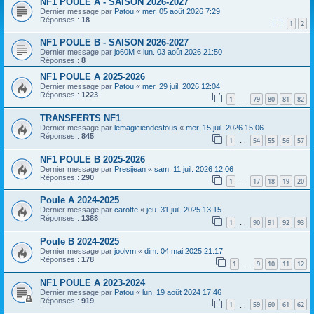
NF1 POULE A - SAISON 2026-2027
Dernier message par
Patou
«
mer. 05 août 2026 7:29
Réponses :
18
1
2
NF1 POULE B - SAISON 2026-2027
Dernier message par
jo60M
«
lun. 03 août 2026 21:50
Réponses :
8
NF1 POULE A 2025-2026
Dernier message par
Patou
«
mer. 29 juil. 2026 12:04
Réponses :
1223
1
79
80
81
82
…
TRANSFERTS NF1
Dernier message par
lemagiciendesfous
«
mer. 15 juil. 2026 15:06
Réponses :
845
1
54
55
56
57
…
NF1 POULE B 2025-2026
Dernier message par
Presijean
«
sam. 11 juil. 2026 12:06
Réponses :
290
1
17
18
19
20
…
Poule A 2024-2025
Dernier message par
carotte
«
jeu. 31 juil. 2025 13:15
Réponses :
1388
1
90
91
92
93
…
Poule B 2024-2025
Dernier message par
joolvm
«
dim. 04 mai 2025 21:17
Réponses :
178
1
9
10
11
12
…
NF1 POULE A 2023-2024
Dernier message par
Patou
«
lun. 19 août 2024 17:46
Réponses :
919
1
59
60
61
62
…