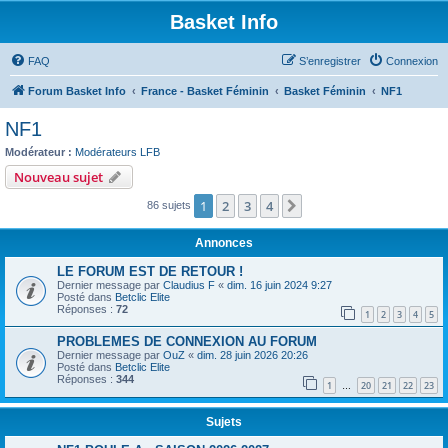
Basket Info
FAQ
S’enregistrer
Connexion
Forum Basket Info
France - Basket Féminin
Basket Féminin
NF1
NF1
Modérateur :
Modérateurs LFB
Nouveau sujet
1
2
3
4
Suivante
86 sujets
Annonces
LE FORUM EST DE RETOUR !
Dernier message par
Claudius F
«
dim. 16 juin 2024 9:27
Posté dans
Betclic Elite
Réponses :
72
1
2
3
4
5
PROBLEMES DE CONNEXION AU FORUM
Dernier message par
OuZ
«
dim. 28 juin 2026 20:26
Posté dans
Betclic Elite
Réponses :
344
1
20
21
22
23
…
Sujets