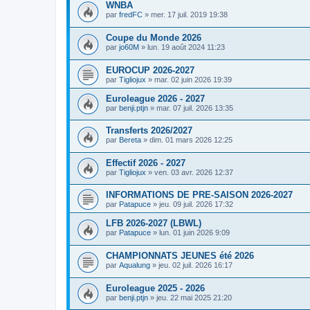
WNBA
par
fredFC
»
mer. 17 juil. 2019 19:38
Coupe du Monde 2026
par
jo60M
»
lun. 19 août 2024 11:23
EUROCUP 2026-2027
par
Tigliojux
»
mar. 02 juin 2026 19:39
Euroleague 2026 - 2027
par
benji.ptjn
»
mar. 07 juil. 2026 13:35
Transferts 2026/2027
par
Bereta
»
dim. 01 mars 2026 12:25
Effectif 2026 - 2027
par
Tigliojux
»
ven. 03 avr. 2026 12:37
INFORMATIONS DE PRE-SAISON 2026-2027
par
Patapuce
»
jeu. 09 juil. 2026 17:32
LFB 2026-2027 (LBWL)
par
Patapuce
»
lun. 01 juin 2026 9:09
CHAMPIONNATS JEUNES été 2026
par
Aqualung
»
jeu. 02 juil. 2026 16:17
Euroleague 2025 - 2026
par
benji.ptjn
»
jeu. 22 mai 2025 21:20