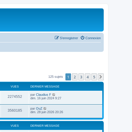
S’enregistrer
Connexion
1
2
3
4
5
Suivante
125 sujets
VUES
DERNIER MESSAGE
par
Claudius F
2274552
dim. 16 juin 2024 9:27
par
OuZ
3560185
dim. 28 juin 2026 20:26
VUES
DERNIER MESSAGE