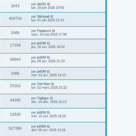
par
abd31
2043
lun. 29 juin 2026 19:56
par
Stickpali
456759
lun. 01 juin 2026 22:42
par
Patapuce
2469
sam. 16 mai 2026 17:38
par
jo60M
17169
jeu. 30 avr. 2026 16:42
par
jo60M
48043
jeu. 09 avr. 2026 21:33
par
jo60M
1988
mer. 01 avr. 2026 14:13
par
Obi-Wan
21002
lun. 02 mars 2026 21:32
par
Tigliojux
44395
dim. 14 déc. 2025 16:14
par
jo60M
13330
mer. 15 oct. 2025 15:29
par
jo60M
527396
dim. 05 oct. 2025 13:26