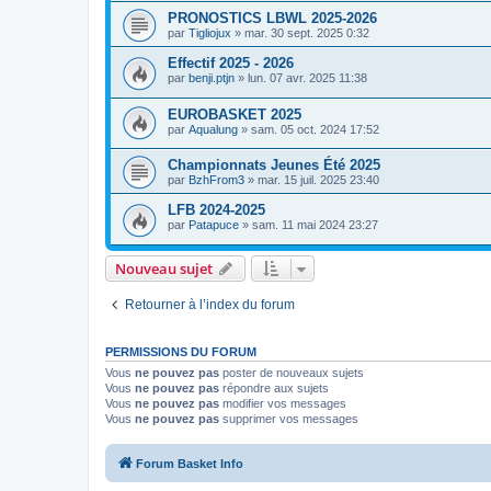
PRONOSTICS LBWL 2025-2026
par
Tigliojux
»
mar. 30 sept. 2025 0:32
Effectif 2025 - 2026
par
benji.ptjn
»
lun. 07 avr. 2025 11:38
EUROBASKET 2025
par
Aqualung
»
sam. 05 oct. 2024 17:52
Championnats Jeunes Été 2025
par
BzhFrom3
»
mar. 15 juil. 2025 23:40
LFB 2024-2025
par
Patapuce
»
sam. 11 mai 2024 23:27
Nouveau sujet
Retourner à l’index du forum
PERMISSIONS DU FORUM
Vous
ne pouvez pas
poster de nouveaux sujets
Vous
ne pouvez pas
répondre aux sujets
Vous
ne pouvez pas
modifier vos messages
Vous
ne pouvez pas
supprimer vos messages
Forum Basket Info