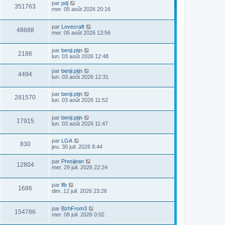
par
pdj
351763
mer. 05 août 2026 20:16
par
Lovecraft
48688
mer. 05 août 2026 13:56
par
benji.ptjn
2186
lun. 03 août 2026 12:48
par
benji.ptjn
4494
lun. 03 août 2026 12:31
par
benji.ptjn
281570
lun. 03 août 2026 11:52
par
benji.ptjn
17915
lun. 03 août 2026 11:47
par
LGA
830
jeu. 30 juil. 2026 8:44
par
Presijean
12804
mer. 29 juil. 2026 22:24
par
lfb
1686
dim. 12 juil. 2026 23:26
par
BzhFrom3
154786
mer. 08 juil. 2026 0:02