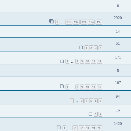
6
2920
1
191
192
193
194
195
…
14
51
1
2
3
4
171
1
8
9
10
11
12
…
5
167
1
8
9
10
11
12
…
94
1
3
4
5
6
7
…
16
1
2
1420
1
91
92
93
94
95
…