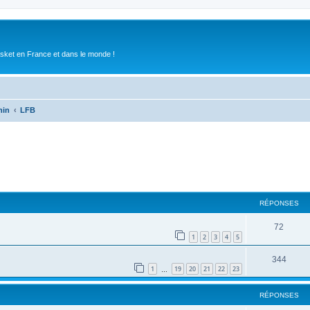
asket en France et dans le monde !
nin
LFB
RÉPONSES
72
1
2
3
4
5
344
1
19
20
21
22
23
…
RÉPONSES