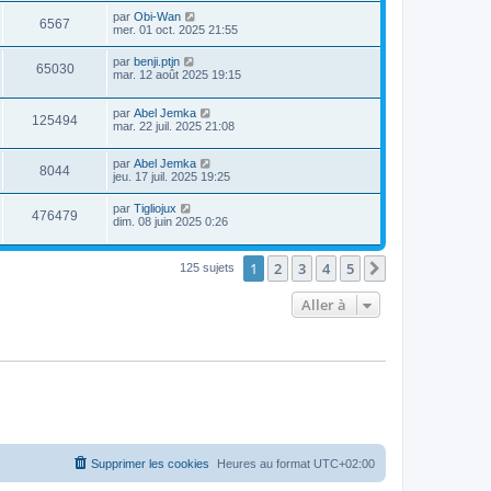
par
Obi-Wan
6567
mer. 01 oct. 2025 21:55
par
benji.ptjn
65030
mar. 12 août 2025 19:15
par
Abel Jemka
125494
mar. 22 juil. 2025 21:08
par
Abel Jemka
8044
jeu. 17 juil. 2025 19:25
par
Tigliojux
476479
dim. 08 juin 2025 0:26
1
2
3
4
5
Suivante
125 sujets
Aller à
Supprimer les cookies
Heures au format
UTC+02:00