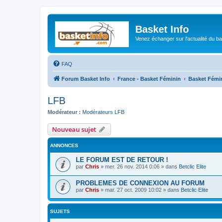
Basket Info
Venez échanger sur l'actualité du b
FAQ
Forum Basket Info
France - Basket Féminin
Basket Fémi
LFB
Modérateur :
Modérateurs LFB
Nouveau sujet
ANNONCES
LE FORUM EST DE RETOUR !
par
Chris
»
mer. 26 nov. 2014 0:06
» dans
Betclic Elite
PROBLEMES DE CONNEXION AU FORUM
par
Chris
»
mar. 27 oct. 2009 10:02
» dans
Betclic Elite
SUJETS