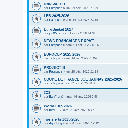
UNRIVALED
par
Patapuce
»
lun. 29 déc. 2025 21:29
LFB 2025-2026
par
Patapuce
»
ven. 16 mai 2025 23:15
EuroBasket 2027
par
jo60M
»
mar. 31 mars 2026 14:31
NEWS FRANCAISES EXPAT'
par
Patapuce
»
sam. 04 oct. 2025 11:25
EUROCUP 2025-2026
par
Tigliojux
»
sam. 14 juin 2025 20:09
PROJECT B
par
Patapuce
»
lun. 29 déc. 2025 21:13
COUPE DE FRANCE JOE JAUNAY 2025-2026
par
Tigliojux
»
mer. 22 oct. 2025 20:35
3X3
par
BzhFrom3
»
mer. 08 mai 2024 7:58
World Cup 2026
par
fredFC
»
sam. 29 avr. 2023 8:42
Transferts 2025-2026
par
Aqualung
»
ven. 07 févr. 2025 12:12