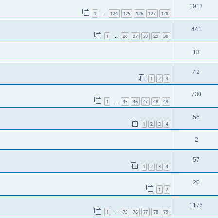
1913
1
124
125
126
127
128
…
441
1
26
27
28
29
30
…
13
42
1
2
3
730
1
45
46
47
48
49
…
56
1
2
3
4
2
57
1
2
3
4
20
1
2
1176
1
75
76
77
78
79
…