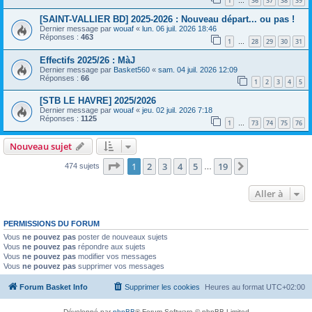
1
36
37
38
39
…
[SAINT-VALLIER BD] 2025-2026 : Nouveau départ... ou pas !
Dernier message par
wouaf
«
lun. 06 juil. 2026 18:46
Réponses :
463
1
28
29
30
31
…
Effectifs 2025/26 : MàJ
Dernier message par
Basket560
«
sam. 04 juil. 2026 12:09
Réponses :
66
1
2
3
4
5
[STB LE HAVRE] 2025/2026
Dernier message par
wouaf
«
jeu. 02 juil. 2026 7:18
Réponses :
1125
1
73
74
75
76
…
Nouveau sujet
Page
1
sur
19
1
2
3
4
5
19
Suivante
474 sujets
…
Aller à
PERMISSIONS DU FORUM
Vous
ne pouvez pas
poster de nouveaux sujets
Vous
ne pouvez pas
répondre aux sujets
Vous
ne pouvez pas
modifier vos messages
Vous
ne pouvez pas
supprimer vos messages
Forum Basket Info
Supprimer les cookies
Heures au format
UTC+02:00
Développé par
phpBB
® Forum Software © phpBB Limited