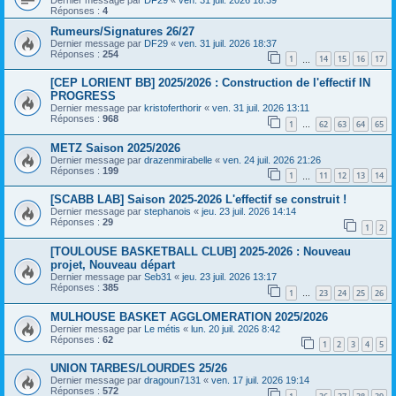
Réponses :
4
Rumeurs/Signatures 26/27
Dernier message par
DF29
«
ven. 31 juil. 2026 18:37
Réponses :
254
1
14
15
16
17
…
[CEP LORIENT BB] 2025/2026 : Construction de l'effectif IN
PROGRESS
Dernier message par
kristoferthorir
«
ven. 31 juil. 2026 13:11
Réponses :
968
1
62
63
64
65
…
METZ Saison 2025/2026
Dernier message par
drazenmirabelle
«
ven. 24 juil. 2026 21:26
Réponses :
199
1
11
12
13
14
…
[SCABB LAB] Saison 2025-2026 L'effectif se construit !
Dernier message par
stephanois
«
jeu. 23 juil. 2026 14:14
Réponses :
29
1
2
[TOULOUSE BASKETBALL CLUB] 2025-2026 : Nouveau
projet, Nouveau départ
Dernier message par
Seb31
«
jeu. 23 juil. 2026 13:17
Réponses :
385
1
23
24
25
26
…
MULHOUSE BASKET AGGLOMERATION 2025/2026
Dernier message par
Le métis
«
lun. 20 juil. 2026 8:42
Réponses :
62
1
2
3
4
5
UNION TARBES/LOURDES 25/26
Dernier message par
dragoun7131
«
ven. 17 juil. 2026 19:14
Réponses :
572