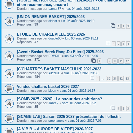
[TOURS METROPOLE BASKET] 2026-2027 - On change tout
et on recommence, encore !
Dernier message par
Lamar37
«
mar. 04 août 2026 20:15
[UNION RENNES BASKET] 2025/2026
Dernier message par
diddor
«
lun. 03 août 2026 19:10
Réponses :
39
1
2
3
ETOILE DE CHARLEVILLE 2025/2026
Dernier message par
double08
«
lun. 03 août 2026 15:11
Réponses :
47
1
2
3
4
[Avenir Basket Berck Rang-Du Fliers] 2025-2026
Dernier message par
FRED51
«
lun. 03 août 2026 13:05
Réponses :
171
1
9
10
11
12
…
[C'CHARTRES BASKET MASCULIN] 2021-2022
Dernier message par
AllezlUB
«
dim. 02 août 2026 23:33
Réponses :
484
1
30
31
32
33
…
Vendée challans basket 2026-2027
Dernier message par
bipon
«
sam. 01 août 2026 14:37
[SOMB 2025 / 2026] : Le retour des ambitions?
Dernier message par
Jareck
«
sam. 01 août 2026 9:52
Réponses :
35
1
2
3
[SCABB LAB] Saison 2026-2027 présentation de l'effectif.
Dernier message par
stephanois
«
sam. 01 août 2026 7:03
[A.V.B.B. - AURORE DE VITRE] 2026-2027
Dernier message par
DF29
«
ven. 31 juil. 2026 18:39