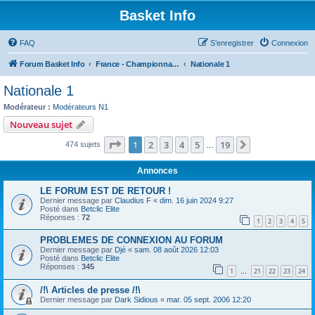
Basket Info
FAQ
S’enregistrer
Connexion
Forum Basket Info
France - Championnats Nationaux & Régionaux
Nationale 1
Nationale 1
Modérateur :
Modérateurs N1
Nouveau sujet
Page
1
sur
19
1
2
3
4
5
19
Suivante
474 sujets
…
Annonces
LE FORUM EST DE RETOUR !
Dernier message par
Claudius F
«
dim. 16 juin 2024 9:27
Posté dans
Betclic Elite
Réponses :
72
1
2
3
4
5
PROBLEMES DE CONNEXION AU FORUM
Dernier message par
Djé
«
sam. 08 août 2026 12:03
Posté dans
Betclic Elite
Réponses :
345
1
21
22
23
24
…
/!\ Articles de presse /!\
Dernier message par
Dark Sidious
«
mar. 05 sept. 2006 12:20