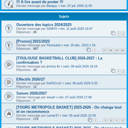
!!! A lire avant de poster !!!
Dernier message par
Banguy
«
ven. 07 juil. 2006 11:05
Sujets
Ouverture des topics 2024/2025
Dernier message par
SSMVV
«
lun. 11 août 2025 16:07
Réponses :
26
1
2
[Pronos] 2021/2022
Dernier message par
Penstubal
«
mer. 20 déc. 2023 1:34
Réponses :
887
1
57
58
59
60
…
[TOULOUSE BASKETBALL CLUB] 2026-2027 : La
confirmation ?
Dernier message par
jeremy lin
«
sam. 08 août 2026 18:18
Réponses :
16
1
2
Effectifs 2026/27
Dernier message par
RoPéCroZ
«
sam. 08 août 2026 9:20
Réponses :
12
Saison 2026/2027
Dernier message par
wouaf
«
ven. 07 août 2026 17:08
Réponses :
7
[TOURS METROPOLE BASKET] 2025-2026 - On change tout
et on recommence
Dernier message par
Lamar37
«
mer. 05 août 2026 15:39
Réponses :
176
1
9
10
11
12
…