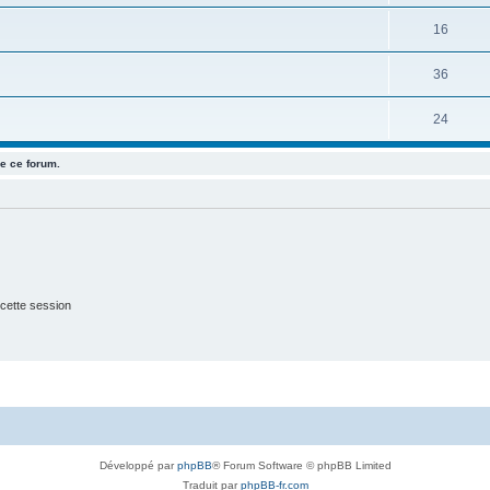
16
36
24
e ce forum.
cette session
Développé par
phpBB
® Forum Software © phpBB Limited
Traduit par
phpBB-fr.com