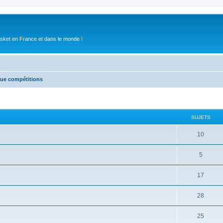
asket en France et dans le monde !
que compétitions
SUJETS
10
5
17
28
25