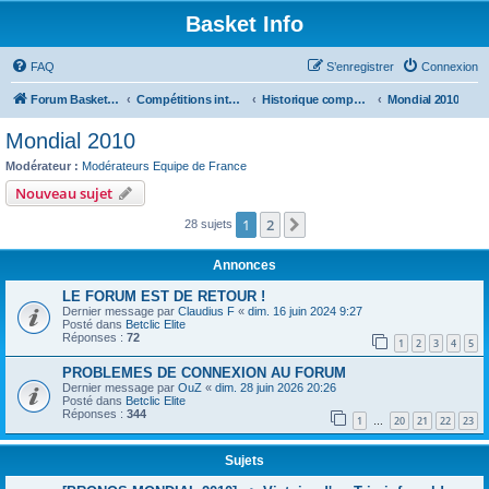
Basket Info
FAQ
S’enregistrer
Connexion
Forum Basket Info
Compétitions internationales
Historique compétitions
Mondial 2010
Mondial 2010
Modérateur :
Modérateurs Equipe de France
Nouveau sujet
1
2
Suivante
28 sujets
Annonces
LE FORUM EST DE RETOUR !
Dernier message par
Claudius F
«
dim. 16 juin 2024 9:27
Posté dans
Betclic Elite
Réponses :
72
1
2
3
4
5
PROBLEMES DE CONNEXION AU FORUM
Dernier message par
OuZ
«
dim. 28 juin 2026 20:26
Posté dans
Betclic Elite
Réponses :
344
1
20
21
22
23
…
Sujets