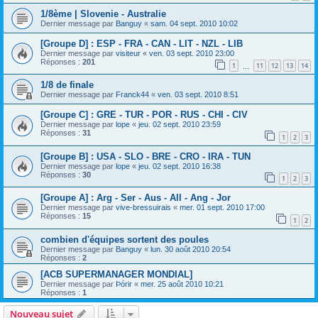
1/8ème | Slovenie - Australie
Dernier message par
Banguy
«
sam. 04 sept. 2010 10:02
[Groupe D] : ESP - FRA - CAN - LIT - NZL - LIB
Dernier message par
visiteur
«
ven. 03 sept. 2010 23:00
Réponses :
201
1
11
12
13
14
…
1/8 de finale
Dernier message par
Franck44
«
ven. 03 sept. 2010 8:51
[Groupe C] : GRE - TUR - POR - RUS - CHI - CIV
Dernier message par
lope
«
jeu. 02 sept. 2010 23:59
Réponses :
31
1
2
3
[Groupe B] : USA - SLO - BRE - CRO - IRA - TUN
Dernier message par
lope
«
jeu. 02 sept. 2010 16:38
Réponses :
30
1
2
3
[Groupe A] : Arg - Ser - Aus - All - Ang - Jor
Dernier message par
vive-bressuirais
«
mer. 01 sept. 2010 17:00
Réponses :
15
1
2
combien d'équipes sortent des poules
Dernier message par
Banguy
«
lun. 30 août 2010 20:54
Réponses :
2
[ACB SUPERMANAGER MONDIAL]
Dernier message par
Þórir
«
mer. 25 août 2010 10:21
Réponses :
1
Nouveau sujet