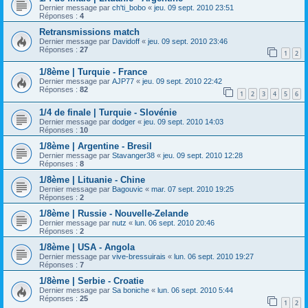
Dernier message par
ch'ti_bobo
«
jeu. 09 sept. 2010 23:51
Réponses :
4
Retransmissions match
Dernier message par
Davidoff
«
jeu. 09 sept. 2010 23:46
Réponses :
27
1
2
1/8ème | Turquie - France
Dernier message par
AJP77
«
jeu. 09 sept. 2010 22:42
Réponses :
82
1
2
3
4
5
6
1/4 de finale | Turquie - Slovénie
Dernier message par
dodger
«
jeu. 09 sept. 2010 14:03
Réponses :
10
1/8ème | Argentine - Bresil
Dernier message par
Stavanger38
«
jeu. 09 sept. 2010 12:28
Réponses :
8
1/8ème | Lituanie - Chine
Dernier message par
Bagouvic
«
mar. 07 sept. 2010 19:25
Réponses :
2
1/8ème | Russie - Nouvelle-Zelande
Dernier message par
nutz
«
lun. 06 sept. 2010 20:46
Réponses :
2
1/8ème | USA - Angola
Dernier message par
vive-bressuirais
«
lun. 06 sept. 2010 19:27
Réponses :
7
1/8ème | Serbie - Croatie
Dernier message par
Sa boniche
«
lun. 06 sept. 2010 5:44
Réponses :
25
1
2