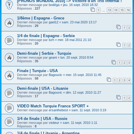
[PRONOS MONDIAL 2010] --> Victoire d'un Trio infernal !
Dernier message par
bodéga
«
jeu. 16 sept. 2010 18:32
Réponses :
227
1
13
14
15
16
…
1/8ème | Espagne - Grece
Dernier message par
gael12
«
sam. 23 mai 2020 13:17
Réponses :
29
1
2
1/4 de finale | Espagne - Serbie
Dernier message par
bzh
«
mer. 18 mai 2011 21:10
Réponses :
20
1
2
Demi-finale | Serbie - Turquie
Dernier message par
geant
«
lun. 20 sept. 2010 8:54
Réponses :
35
1
2
3
Finale | Turquie - USA
Dernier message par
Bagouvic
«
mer. 15 sept. 2010 11:45
Réponses :
58
1
2
3
4
Demi-finale | USA - Lituanie
Dernier message par
Bagouvic
«
dim. 12 sept. 2010 11:27
Réponses :
17
1
2
VIDEO Match Turquie France SPORT +
Dernier message par
ersanthebest
«
sam. 11 sept. 2010 3:19
1/4 de finale | USA - Russie
Dernier message par
visiteur
«
sam. 11 sept. 2010 1:11
Réponses :
8
1/4 de finale | Lituanie - Argentine