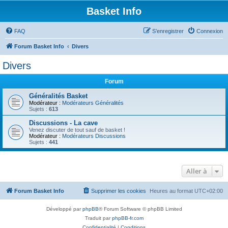
Basket Info
FAQ
S’enregistrer
Connexion
Forum Basket Info
Divers
Divers
Forum
Généralités Basket
Modérateur :
Modérateurs Généralités
Sujets :
613
Discussions - La cave
Venez discuter de tout sauf de basket !
Modérateur :
Modérateurs Discussions
Sujets :
441
Aller à
Forum Basket Info
Supprimer les cookies
Heures au format
UTC+02:00
Développé par
phpBB
® Forum Software © phpBB Limited
Traduit par
phpBB-fr.com
Confidentialité
|
Conditions