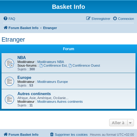
Basket Info
FAQ
S’enregistrer
Connexion
Forum Basket Info
Etranger
Etranger
Forum
NBA
Modérateur :
Modérateurs NBA
Sous-forums :
Conférence Est
,
Conférence Ouest
Sujets :
300
Europe
Modérateur :
Modérateurs Europe
Sujets :
53
Autres continents
Afrique, Asie, Amérique, Océanie...
Modérateur :
Modérateurs Autres continents
Sujets :
11
Aller à
Forum Basket Info
Supprimer les cookies
Heures au format
UTC+02:00