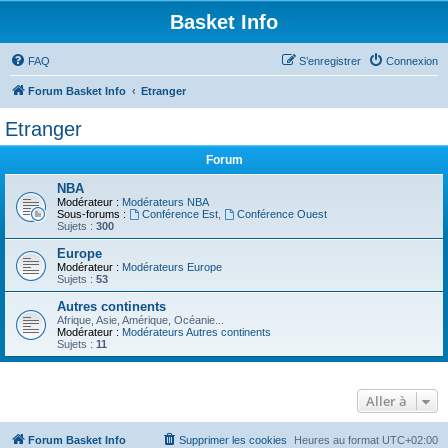
Basket Info
FAQ
S’enregistrer
Connexion
Forum Basket Info
Etranger
Etranger
Forum
NBA
Modérateur :
Modérateurs NBA
Sous-forums :
Conférence Est
,
Conférence Ouest
Sujets :
300
Europe
Modérateur :
Modérateurs Europe
Sujets :
53
Autres continents
Afrique, Asie, Amérique, Océanie...
Modérateur :
Modérateurs Autres continents
Sujets :
11
Aller à
Forum Basket Info
Supprimer les cookies
Heures au format
UTC+02:00