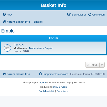
Basket Info
FAQ
S’enregistrer
Connexion
Forum Basket Info
Emploi
Emploi
Forum
Emploi
Modérateur :
Modérateurs Emploi
Sujets :
6878
Aller à
Forum Basket Info
Supprimer les cookies
Heures au format
UTC+02:00
Développé par
phpBB
® Forum Software © phpBB Limited
Traduit par
phpBB-fr.com
Confidentialité
|
Conditions