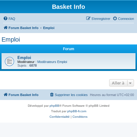
Basket Info
FAQ
S’enregistrer
Connexion
Forum Basket Info
Emploi
Emploi
Forum
Emploi
Modérateur :
Modérateurs Emploi
Sujets :
6878
Aller à
Forum Basket Info
Supprimer les cookies
Heures au format
UTC+02:00
Développé par
phpBB
® Forum Software © phpBB Limited
Traduit par
phpBB-fr.com
Confidentialité
|
Conditions