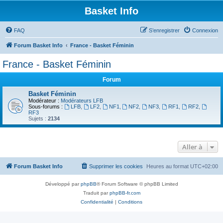
Basket Info
FAQ
S’enregistrer
Connexion
Forum Basket Info
France - Basket Féminin
France - Basket Féminin
Forum
Basket Féminin
Modérateur :
Modérateurs LFB
Sous-forums :
LFB
,
LF2
,
NF1
,
NF2
,
NF3
,
RF1
,
RF2
,
RF3
Sujets :
2134
Aller à
Forum Basket Info
Supprimer les cookies
Heures au format
UTC+02:00
Développé par
phpBB
® Forum Software © phpBB Limited
Traduit par
phpBB-fr.com
Confidentialité
|
Conditions