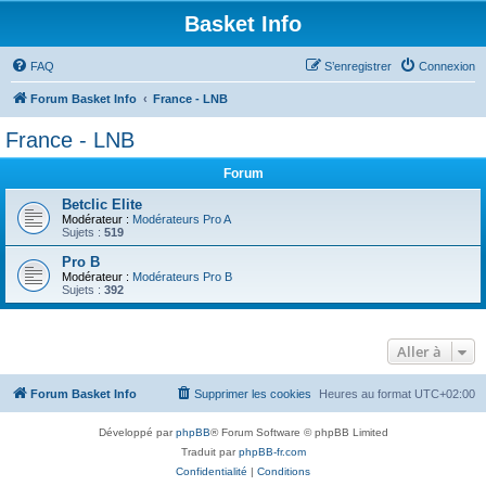
Basket Info
FAQ
S’enregistrer
Connexion
Forum Basket Info
France - LNB
France - LNB
Forum
Betclic Elite
Modérateur :
Modérateurs Pro A
Sujets :
519
Pro B
Modérateur :
Modérateurs Pro B
Sujets :
392
Aller à
Forum Basket Info
Supprimer les cookies
Heures au format
UTC+02:00
Développé par
phpBB
® Forum Software © phpBB Limited
Traduit par
phpBB-fr.com
Confidentialité
|
Conditions