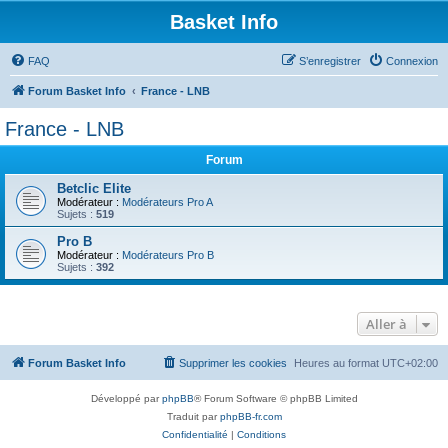
Basket Info
FAQ
S’enregistrer
Connexion
Forum Basket Info
France - LNB
France - LNB
Forum
Betclic Elite
Modérateur :
Modérateurs Pro A
Sujets :
519
Pro B
Modérateur :
Modérateurs Pro B
Sujets :
392
Aller à
Forum Basket Info
Supprimer les cookies
Heures au format
UTC+02:00
Développé par
phpBB
® Forum Software © phpBB Limited
Traduit par
phpBB-fr.com
Confidentialité
|
Conditions