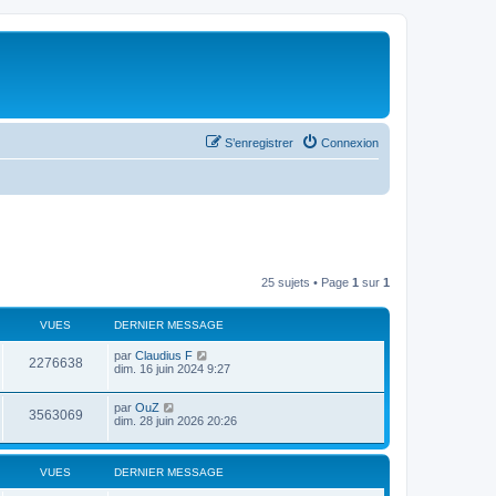
S’enregistrer
Connexion
25 sujets • Page
1
sur
1
VUES
DERNIER MESSAGE
par
Claudius F
2276638
dim. 16 juin 2024 9:27
par
OuZ
3563069
dim. 28 juin 2026 20:26
VUES
DERNIER MESSAGE