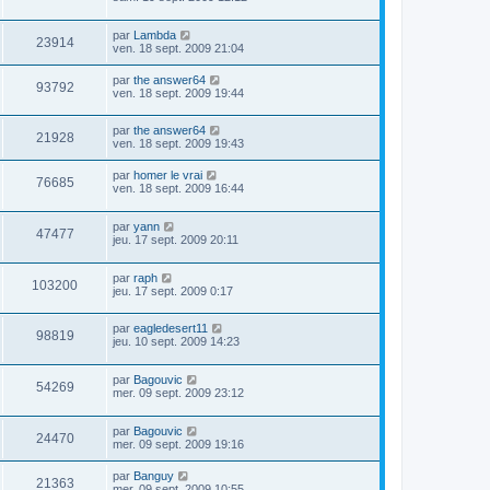
par
Lambda
23914
ven. 18 sept. 2009 21:04
par
the answer64
93792
ven. 18 sept. 2009 19:44
par
the answer64
21928
ven. 18 sept. 2009 19:43
par
homer le vrai
76685
ven. 18 sept. 2009 16:44
par
yann
47477
jeu. 17 sept. 2009 20:11
par
raph
103200
jeu. 17 sept. 2009 0:17
par
eagledesert11
98819
jeu. 10 sept. 2009 14:23
par
Bagouvic
54269
mer. 09 sept. 2009 23:12
par
Bagouvic
24470
mer. 09 sept. 2009 19:16
par
Banguy
21363
mer. 09 sept. 2009 10:55