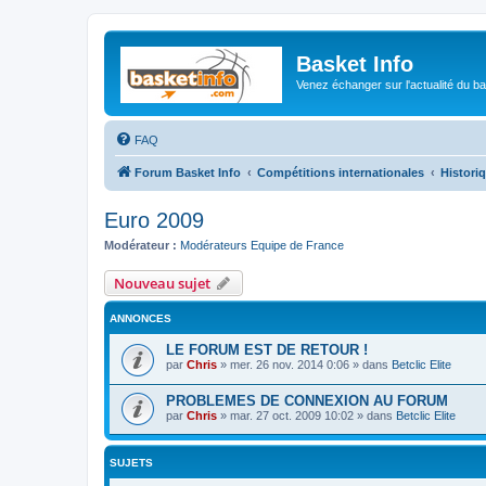
Basket Info
Venez échanger sur l'actualité du b
FAQ
Forum Basket Info
Compétitions internationales
Histori
Euro 2009
Modérateur :
Modérateurs Equipe de France
Nouveau sujet
ANNONCES
LE FORUM EST DE RETOUR !
par
Chris
»
mer. 26 nov. 2014 0:06
» dans
Betclic Elite
PROBLEMES DE CONNEXION AU FORUM
par
Chris
»
mar. 27 oct. 2009 10:02
» dans
Betclic Elite
SUJETS