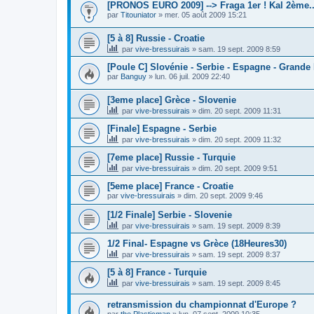
[PRONOS EURO 2009] --> Fraga 1er ! Kal 2ème..
par
Titouniator
»
mer. 05 août 2009 15:21
[5 à 8] Russie - Croatie
par
vive-bressuirais
»
sam. 19 sept. 2009 8:59
[Poule C] Slovénie - Serbie - Espagne - Grande
par
Banguy
»
lun. 06 juil. 2009 22:40
[3eme place] Grèce - Slovenie
par
vive-bressuirais
»
dim. 20 sept. 2009 11:31
[Finale] Espagne - Serbie
par
vive-bressuirais
»
dim. 20 sept. 2009 11:32
[7eme place] Russie - Turquie
par
vive-bressuirais
»
dim. 20 sept. 2009 9:51
[5eme place] France - Croatie
par
vive-bressuirais
»
dim. 20 sept. 2009 9:46
[1/2 Finale] Serbie - Slovenie
par
vive-bressuirais
»
sam. 19 sept. 2009 8:39
1/2 Final- Espagne vs Grèce (18Heures30)
par
vive-bressuirais
»
sam. 19 sept. 2009 8:37
[5 à 8] France - Turquie
par
vive-bressuirais
»
sam. 19 sept. 2009 8:45
retransmission du championnat d'Europe ?