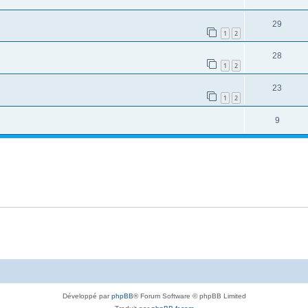
29
1
2
28
1
2
23
1
2
9
Développé par
phpBB
® Forum Software © phpBB Limited