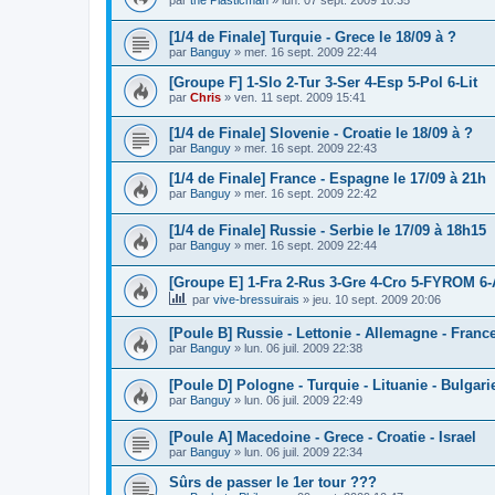
par
the Plasticman
»
lun. 07 sept. 2009 10:35
[1/4 de Finale] Turquie - Grece le 18/09 à ?
par
Banguy
»
mer. 16 sept. 2009 22:44
[Groupe F] 1-Slo 2-Tur 3-Ser 4-Esp 5-Pol 6-Lit
par
Chris
»
ven. 11 sept. 2009 15:41
[1/4 de Finale] Slovenie - Croatie le 18/09 à ?
par
Banguy
»
mer. 16 sept. 2009 22:43
[1/4 de Finale] France - Espagne le 17/09 à 21h
par
Banguy
»
mer. 16 sept. 2009 22:42
[1/4 de Finale] Russie - Serbie le 17/09 à 18h15
par
Banguy
»
mer. 16 sept. 2009 22:44
[Groupe E] 1-Fra 2-Rus 3-Gre 4-Cro 5-FYROM 6-
par
vive-bressuirais
»
jeu. 10 sept. 2009 20:06
[Poule B] Russie - Lettonie - Allemagne - Franc
par
Banguy
»
lun. 06 juil. 2009 22:38
[Poule D] Pologne - Turquie - Lituanie - Bulgari
par
Banguy
»
lun. 06 juil. 2009 22:49
[Poule A] Macedoine - Grece - Croatie - Israel
par
Banguy
»
lun. 06 juil. 2009 22:34
Sûrs de passer le 1er tour ???