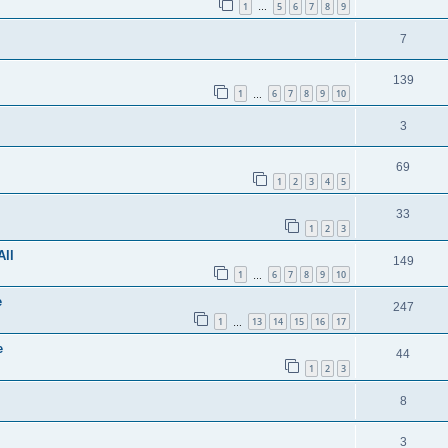
1
5
6
7
8
9
…
7
139
1
6
7
8
9
10
…
3
69
1
2
3
4
5
33
1
2
3
All
149
1
6
7
8
9
10
…
e
247
1
13
14
15
16
17
…
e
44
1
2
3
8
3