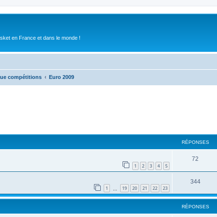
asket en France et dans le monde !
que compétitions
Euro 2009
RÉPONSES
72
1
2
3
4
5
344
1
19
20
21
22
23
…
RÉPONSES