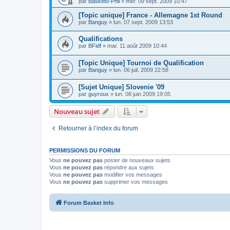
par
Basketo-Phil
»
mer. 09 sept. 2009 10:47
[Topic unique] France - Allemagne 1st Round
par
Banguy
»
lun. 07 sept. 2009 13:53
Qualifications
par
BFidf
»
mar. 11 août 2009 10:44
[Topic Unique] Tournoi de Qualification
par
Banguy
»
lun. 06 juil. 2009 22:58
[Sujet Unique] Slovenie '09
par
guyroux
»
lun. 08 juin 2009 19:05
Nouveau sujet
Retourner à l’index du forum
PERMISSIONS DU FORUM
Vous
ne pouvez pas
poster de nouveaux sujets
Vous
ne pouvez pas
répondre aux sujets
Vous
ne pouvez pas
modifier vos messages
Vous
ne pouvez pas
supprimer vos messages
Forum Basket Info