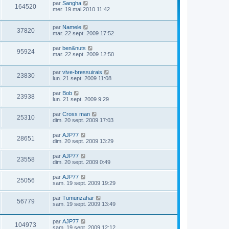
par
Sangha
164520
mer. 19 mai 2010 11:42
par
Namele
37820
mar. 22 sept. 2009 17:52
par
ben&nuts
95924
mar. 22 sept. 2009 12:50
par
vive-bressuirais
23830
lun. 21 sept. 2009 11:08
par
Bob
23938
lun. 21 sept. 2009 9:29
par
Cross man
25310
dim. 20 sept. 2009 17:03
par
AJP77
28651
dim. 20 sept. 2009 13:29
par
AJP77
23558
dim. 20 sept. 2009 0:49
par
AJP77
25056
sam. 19 sept. 2009 19:29
par
Tumunzahar
56779
sam. 19 sept. 2009 13:49
par
AJP77
104973
sam. 19 sept. 2009 12:12