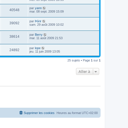
par
yann
40548
mar. 08 sept. 2009 15:09
par
Þórir
39092
sam. 29 août 2009 10:02
par
Berry
38614
mar. 11 août 2009 21:53
par
lope
24892
jeu. 11 juin 2009 13:05
25 sujets • Page
1
sur
1
Aller à
Supprimer les cookies
Heures au format
UTC+02:00