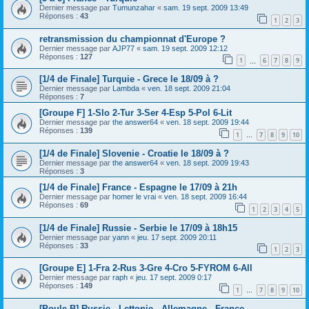
Dernier message par
Tumunzahar
«
sam. 19 sept. 2009 13:49
Réponses :
43
1
2
3
retransmission du championnat d'Europe ?
Dernier message par
AJP77
«
sam. 19 sept. 2009 12:12
Réponses :
127
1
6
7
8
9
…
[1/4 de Finale] Turquie - Grece le 18/09 à ?
Dernier message par
Lambda
«
ven. 18 sept. 2009 21:04
Réponses :
7
[Groupe F] 1-Slo 2-Tur 3-Ser 4-Esp 5-Pol 6-Lit
Dernier message par
the answer64
«
ven. 18 sept. 2009 19:44
Réponses :
139
1
7
8
9
10
…
[1/4 de Finale] Slovenie - Croatie le 18/09 à ?
Dernier message par
the answer64
«
ven. 18 sept. 2009 19:43
Réponses :
3
[1/4 de Finale] France - Espagne le 17/09 à 21h
Dernier message par
homer le vrai
«
ven. 18 sept. 2009 16:44
Réponses :
69
1
2
3
4
5
[1/4 de Finale] Russie - Serbie le 17/09 à 18h15
Dernier message par
yann
«
jeu. 17 sept. 2009 20:11
Réponses :
33
1
2
3
[Groupe E] 1-Fra 2-Rus 3-Gre 4-Cro 5-FYROM 6-All
Dernier message par
raph
«
jeu. 17 sept. 2009 0:17
Réponses :
149
1
7
8
9
10
…
[Poule B] Russie - Lettonie - Allemagne - France