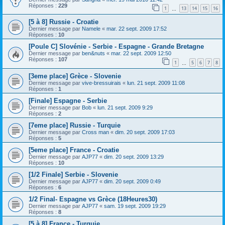
Réponses :
229
1
13
14
15
16
…
[5 à 8] Russie - Croatie
Dernier message par
Namele
«
mar. 22 sept. 2009 17:52
Réponses :
10
[Poule C] Slovénie - Serbie - Espagne - Grande Bretagne
Dernier message par
ben&nuts
«
mar. 22 sept. 2009 12:50
Réponses :
107
1
5
6
7
8
…
[3eme place] Grèce - Slovenie
Dernier message par
vive-bressuirais
«
lun. 21 sept. 2009 11:08
Réponses :
1
[Finale] Espagne - Serbie
Dernier message par
Bob
«
lun. 21 sept. 2009 9:29
Réponses :
2
[7eme place] Russie - Turquie
Dernier message par
Cross man
«
dim. 20 sept. 2009 17:03
Réponses :
5
[5eme place] France - Croatie
Dernier message par
AJP77
«
dim. 20 sept. 2009 13:29
Réponses :
10
[1/2 Finale] Serbie - Slovenie
Dernier message par
AJP77
«
dim. 20 sept. 2009 0:49
Réponses :
6
1/2 Final- Espagne vs Grèce (18Heures30)
Dernier message par
AJP77
«
sam. 19 sept. 2009 19:29
Réponses :
8
[5 à 8] France - Turquie