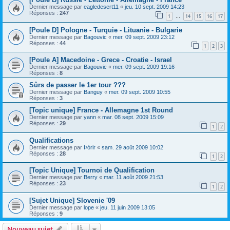
Dernier message par
eagledesert11
«
jeu. 10 sept. 2009 14:23
Réponses :
247
1
14
15
16
17
…
[Poule D] Pologne - Turquie - Lituanie - Bulgarie
Dernier message par
Bagouvic
«
mer. 09 sept. 2009 23:12
Réponses :
44
1
2
3
[Poule A] Macedoine - Grece - Croatie - Israel
Dernier message par
Bagouvic
«
mer. 09 sept. 2009 19:16
Réponses :
8
Sûrs de passer le 1er tour ???
Dernier message par
Banguy
«
mer. 09 sept. 2009 10:55
Réponses :
3
[Topic unique] France - Allemagne 1st Round
Dernier message par
yann
«
mar. 08 sept. 2009 15:09
Réponses :
29
1
2
Qualifications
Dernier message par
Þórir
«
sam. 29 août 2009 10:02
Réponses :
28
1
2
[Topic Unique] Tournoi de Qualification
Dernier message par
Berry
«
mar. 11 août 2009 21:53
Réponses :
23
1
2
[Sujet Unique] Slovenie '09
Dernier message par
lope
«
jeu. 11 juin 2009 13:05
Réponses :
9
Nouveau sujet