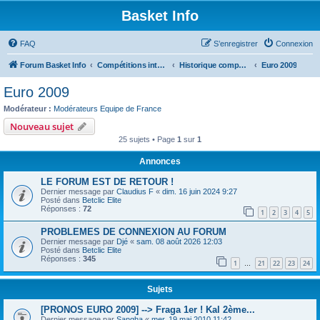
Basket Info
FAQ
S’enregistrer
Connexion
Forum Basket Info
Compétitions internationales
Historique compétitions
Euro 2009
Euro 2009
Modérateur :
Modérateurs Equipe de France
Nouveau sujet
25 sujets • Page
1
sur
1
Annonces
LE FORUM EST DE RETOUR !
Dernier message par
Claudius F
«
dim. 16 juin 2024 9:27
Posté dans
Betclic Elite
Réponses :
72
1
2
3
4
5
PROBLEMES DE CONNEXION AU FORUM
Dernier message par
Djé
«
sam. 08 août 2026 12:03
Posté dans
Betclic Elite
Réponses :
345
1
21
22
23
24
…
Sujets
[PRONOS EURO 2009] --> Fraga 1er ! Kal 2ème...
Dernier message par
Sangha
«
mer. 19 mai 2010 11:42