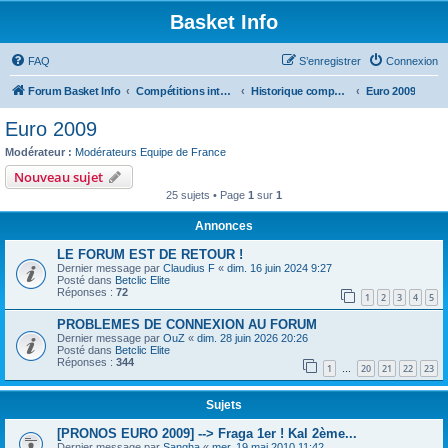
Basket Info
FAQ
S’enregistrer
Connexion
Forum Basket Info
Compétitions internationales
Historique compétitions
Euro 2009
Euro 2009
Modérateur :
Modérateurs Equipe de France
Nouveau sujet
25 sujets • Page
1
sur
1
Annonces
LE FORUM EST DE RETOUR !
Dernier message par
Claudius F
«
dim. 16 juin 2024 9:27
Posté dans
Betclic Elite
Réponses :
72
1
2
3
4
5
PROBLEMES DE CONNEXION AU FORUM
Dernier message par
OuZ
«
dim. 28 juin 2026 20:26
Posté dans
Betclic Elite
Réponses :
344
1
20
21
22
23
…
Sujets
[PRONOS EURO 2009] --> Fraga 1er ! Kal 2ème...
Dernier message par
Sangha
«
mer. 19 mai 2010 11:42