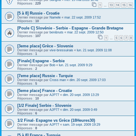
Réponses :
229
1
13
14
15
16
…
[5 à 8] Russie - Croatie
Dernier message par
Namele
«
mar. 22 sept. 2009 17:52
Réponses :
10
[Poule C] Slovénie - Serbie - Espagne - Grande Bretagne
Dernier message par
ben&nuts
«
mar. 22 sept. 2009 12:50
Réponses :
107
1
5
6
7
8
…
[3eme place] Grèce - Slovenie
Dernier message par
vive-bressuirais
«
lun. 21 sept. 2009 11:08
Réponses :
1
[Finale] Espagne - Serbie
Dernier message par
Bob
«
lun. 21 sept. 2009 9:29
Réponses :
2
[7eme place] Russie - Turquie
Dernier message par
Cross man
«
dim. 20 sept. 2009 17:03
Réponses :
5
[5eme place] France - Croatie
Dernier message par
AJP77
«
dim. 20 sept. 2009 13:29
Réponses :
10
[1/2 Finale] Serbie - Slovenie
Dernier message par
AJP77
«
dim. 20 sept. 2009 0:49
Réponses :
6
1/2 Final- Espagne vs Grèce (18Heures30)
Dernier message par
AJP77
«
sam. 19 sept. 2009 19:29
Réponses :
8
[5 à 8] France - Turquie