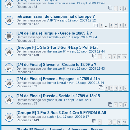
Dernier message par
Tumunzahar
«
sam. 19 sept. 2009 13:49
Réponses :
43
1
2
3
retransmission du championnat d'Europe ?
Dernier message par
AJP77
«
sam. 19 sept. 2009 12:12
Réponses :
127
1
6
7
8
9
…
[1/4 de Finale] Turquie - Grece le 18/09 à ?
Dernier message par
Lambda
«
ven. 18 sept. 2009 21:04
Réponses :
7
[Groupe F] 1-Slo 2-Tur 3-Ser 4-Esp 5-Pol 6-Lit
Dernier message par
the answer64
«
ven. 18 sept. 2009 19:44
Réponses :
139
1
7
8
9
10
…
[1/4 de Finale] Slovenie - Croatie le 18/09 à ?
Dernier message par
the answer64
«
ven. 18 sept. 2009 19:43
Réponses :
3
[1/4 de Finale] France - Espagne le 17/09 à 21h
Dernier message par
homer le vrai
«
ven. 18 sept. 2009 16:44
Réponses :
69
1
2
3
4
5
[1/4 de Finale] Russie - Serbie le 17/09 à 18h15
Dernier message par
yann
«
jeu. 17 sept. 2009 20:11
Réponses :
33
1
2
3
[Groupe E] 1-Fra 2-Rus 3-Gre 4-Cro 5-FYROM 6-All
Dernier message par
raph
«
jeu. 17 sept. 2009 0:17
Réponses :
149
1
7
8
9
10
…
[Poule B] Russie - Lettonie - Allemagne - France