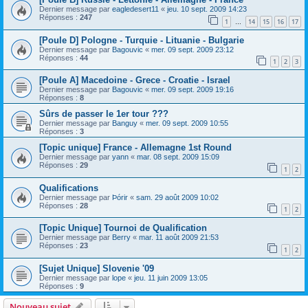
Dernier message par
eagledesert11
«
jeu. 10 sept. 2009 14:23
Réponses :
247
1
14
15
16
17
…
[Poule D] Pologne - Turquie - Lituanie - Bulgarie
Dernier message par
Bagouvic
«
mer. 09 sept. 2009 23:12
Réponses :
44
1
2
3
[Poule A] Macedoine - Grece - Croatie - Israel
Dernier message par
Bagouvic
«
mer. 09 sept. 2009 19:16
Réponses :
8
Sûrs de passer le 1er tour ???
Dernier message par
Banguy
«
mer. 09 sept. 2009 10:55
Réponses :
3
[Topic unique] France - Allemagne 1st Round
Dernier message par
yann
«
mar. 08 sept. 2009 15:09
Réponses :
29
1
2
Qualifications
Dernier message par
Þórir
«
sam. 29 août 2009 10:02
Réponses :
28
1
2
[Topic Unique] Tournoi de Qualification
Dernier message par
Berry
«
mar. 11 août 2009 21:53
Réponses :
23
1
2
[Sujet Unique] Slovenie '09
Dernier message par
lope
«
jeu. 11 juin 2009 13:05
Réponses :
9
Nouveau sujet