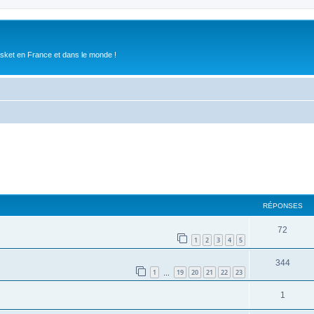
asket en France et dans le monde !
RÉPONSES
72
1
2
3
4
5
344
1
19
20
21
22
23
…
1