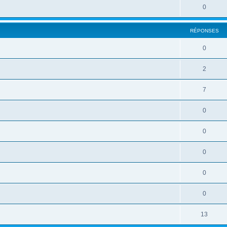
0
RÉPONSES
0
2
7
0
0
0
0
0
13