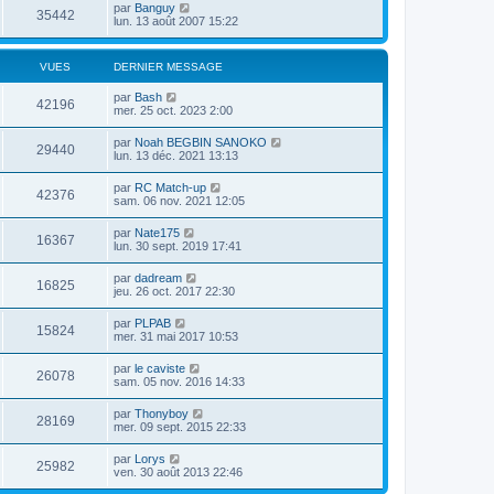
par
Banguy
35442
lun. 13 août 2007 15:22
VUES
DERNIER MESSAGE
par
Bash
42196
mer. 25 oct. 2023 2:00
par
Noah BEGBIN SANOKO
29440
lun. 13 déc. 2021 13:13
par
RC Match-up
42376
sam. 06 nov. 2021 12:05
par
Nate175
16367
lun. 30 sept. 2019 17:41
par
dadream
16825
jeu. 26 oct. 2017 22:30
par
PLPAB
15824
mer. 31 mai 2017 10:53
par
le caviste
26078
sam. 05 nov. 2016 14:33
par
Thonyboy
28169
mer. 09 sept. 2015 22:33
par
Lorys
25982
ven. 30 août 2013 22:46