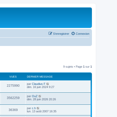
S’enregistrer
Connexion
9 sujets • Page
1
sur
1
VUES
DERNIER MESSAGE
par
Claudius F
2275990
dim. 16 juin 2024 9:27
par
OuZ
3562259
dim. 28 juin 2026 20:26
par
c.h
36369
lun. 13 août 2007 16:35