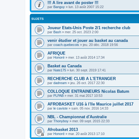
!!! A lire avant de poster !!!
par
Banguy
»
lun. 13 août 2007 15:22
SUJETS
Joueur Etats-Unis Poste 2/1 recherche club
par
Bash
»
mer. 25 oct. 2023 2:00
venir étudier et jouer au basket au canada
par
coach.quebecois
»
jeu. 20 déc. 2018 19:56
AFRIQUE
par
Honoré
»
mer. 13 août 2014 17:34
Basket au Canada
par
Nate175
»
lun. 30 sept. 2019 17:41
RECHERCHE CLUB A L'ETRANGER
par
dadream
»
jeu. 26 oct. 2017 22:30
COLLOQUE ENTRAINEURS Nicolas Batum
par
PLPAB
»
mer. 31 mai 2017 10:53
AFROBASKET U16 à l'Ile Maurice juillet 2017
par
le caviste
»
sam. 05 nov. 2016 14:33
NBL - Championnat d'Australie
par
Thonyboy
»
mer. 09 sept. 2015 22:33
Afrobasket 2013
par
Honoré
»
mar. 20 août 2013 17:10