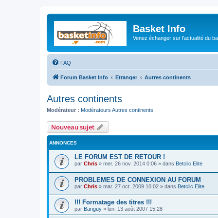
Basket Info
Venez échanger sur l'actualité du b
FAQ
Forum Basket Info
Etranger
Autres continents
Autres continents
Modérateur :
Modérateurs Autres continents
Nouveau sujet
ANNONCES
LE FORUM EST DE RETOUR !
par
Chris
»
mer. 26 nov. 2014 0:06
» dans
Betclic Elite
PROBLEMES DE CONNEXION AU FORUM
par
Chris
»
mar. 27 oct. 2009 10:02
» dans
Betclic Elite
!!! Formatage des titres !!!
par
Banguy
»
lun. 13 août 2007 15:28