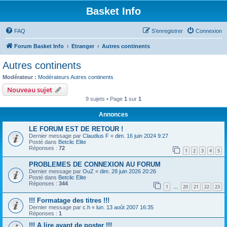
Basket Info
FAQ
S’enregistrer
Connexion
Forum Basket Info
Etranger
Autres continents
Autres continents
Modérateur :
Modérateurs Autres continents
Nouveau sujet
9 sujets • Page
1
sur
1
Annonces
LE FORUM EST DE RETOUR !
Dernier message par
Claudius F
«
dim. 16 juin 2024 9:27
Posté dans
Betclic Elite
Réponses :
72
1
2
3
4
5
PROBLEMES DE CONNEXION AU FORUM
Dernier message par
OuZ
«
dim. 28 juin 2026 20:26
Posté dans
Betclic Elite
Réponses :
344
1
20
21
22
23
…
!!! Formatage des titres !!!
Dernier message par
c.h
«
lun. 13 août 2007 16:35
Réponses :
1
!!! A lire avant de poster !!!