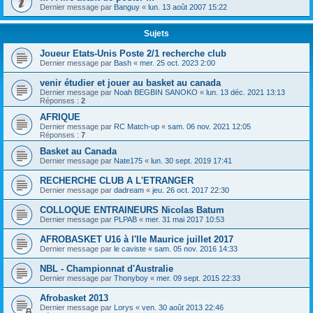
Dernier message par
Banguy
«
lun. 13 août 2007 15:22
Sujets
Joueur Etats-Unis Poste 2/1 recherche club
Dernier message par
Bash
«
mer. 25 oct. 2023 2:00
venir étudier et jouer au basket au canada
Dernier message par
Noah BEGBIN SANOKO
«
lun. 13 déc. 2021 13:13
Réponses :
2
AFRIQUE
Dernier message par
RC Match-up
«
sam. 06 nov. 2021 12:05
Réponses :
7
Basket au Canada
Dernier message par
Nate175
«
lun. 30 sept. 2019 17:41
RECHERCHE CLUB A L'ETRANGER
Dernier message par
dadream
«
jeu. 26 oct. 2017 22:30
COLLOQUE ENTRAINEURS Nicolas Batum
Dernier message par
PLPAB
«
mer. 31 mai 2017 10:53
AFROBASKET U16 à l'Ile Maurice juillet 2017
Dernier message par
le caviste
«
sam. 05 nov. 2016 14:33
NBL - Championnat d'Australie
Dernier message par
Thonyboy
«
mer. 09 sept. 2015 22:33
Afrobasket 2013
Dernier message par
Lorys
«
ven. 30 août 2013 22:46