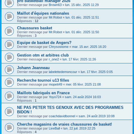
pro basketball manager 2026
Dernier message par
Brown63
«
lun. 15 déc. 2025 11:29
Maillot d'équipes nationales
Dernier message par
Mr.Robot
«
lun. 01 déc. 2025 11:51
Réponses :
12
Chaussures basket
Dernier message par
Mr.Robot
«
lun. 01 déc. 2025 11:50
Réponses :
3
Equipe de basket de Angers?
Dernier message par
Chrysostome
«
mar. 15 avr. 2025 16:20
Gestion otm et arbitres club
Dernier message par
r_one2
«
lun. 17 févr. 2025 11:26
Johann Jeanneau
Dernier message par
labelettedemoncour
«
lun. 17 févr. 2025 0:05
Recherche tournoi u13 filles
Dernier message par
mopett49
«
mer. 05 févr. 2025 21:08
Maillots fabriqués en France
Dernier message par
Yoyo724
«
sam. 24 août 2024 16:03
Réponses :
1
NE PAS PETER TES GENOUX AVEC DES PROGRAMMES
BIDON !
Dernier message par
coachdavidbonnel
«
sam. 24 août 2019 10:08
Cherche magasins de vraies chaussures de basket!
Dernier message par
LiveBall
«
lun. 22 juil. 2019 22:25
Réponses :
4