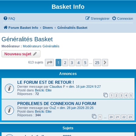
Basket Info
FAQ
S’enregistrer
Connexion
Forum Basket Info
Divers
Généralités Basket
Généralités Basket
Modérateur :
Modérateurs Généralités
Nouveau sujet
Page
1
sur
25
1
2
3
4
5
25
Suivante
613 sujets
…
Annonces
LE FORUM EST DE RETOUR !
Dernier message par
Claudius F
«
dim. 16 juin 2024 9:27
Posté dans
Betclic Elite
Réponses :
72
1
2
3
4
5
PROBLEMES DE CONNEXION AU FORUM
Dernier message par
OuZ
«
dim. 28 juin 2026 20:26
Posté dans
Betclic Elite
Réponses :
344
1
20
21
22
23
…
Sujets