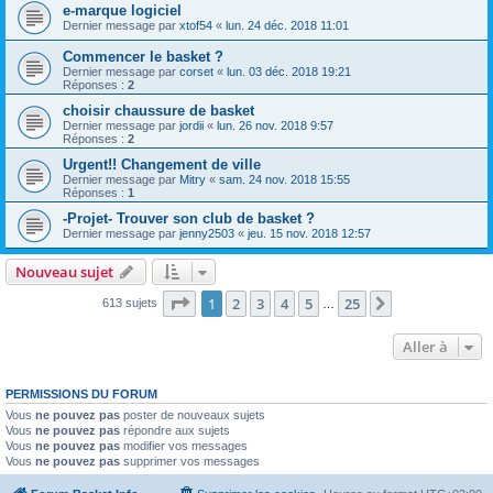
e-marque logiciel
Dernier message par
xtof54
«
lun. 24 déc. 2018 11:01
Commencer le basket ?
Dernier message par
corset
«
lun. 03 déc. 2018 19:21
Réponses :
2
choisir chaussure de basket
Dernier message par
jordii
«
lun. 26 nov. 2018 9:57
Réponses :
2
Urgent!! Changement de ville
Dernier message par
Mitry
«
sam. 24 nov. 2018 15:55
Réponses :
1
-Projet- Trouver son club de basket ?
Dernier message par
jenny2503
«
jeu. 15 nov. 2018 12:57
Nouveau sujet
Page
1
sur
25
1
2
3
4
5
25
Suivante
613 sujets
…
Aller à
PERMISSIONS DU FORUM
Vous
ne pouvez pas
poster de nouveaux sujets
Vous
ne pouvez pas
répondre aux sujets
Vous
ne pouvez pas
modifier vos messages
Vous
ne pouvez pas
supprimer vos messages