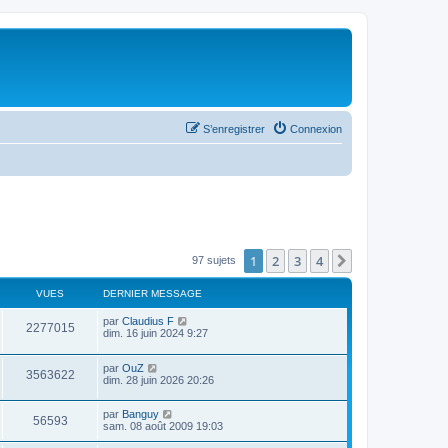
S’enregistrer
Connexion
1
2
3
4
Suivante
97 sujets
VUES
DERNIER MESSAGE
par
Claudius F
2277015
dim. 16 juin 2024 9:27
par
OuZ
3563622
dim. 28 juin 2026 20:26
par
Banguy
56593
sam. 08 août 2009 19:03