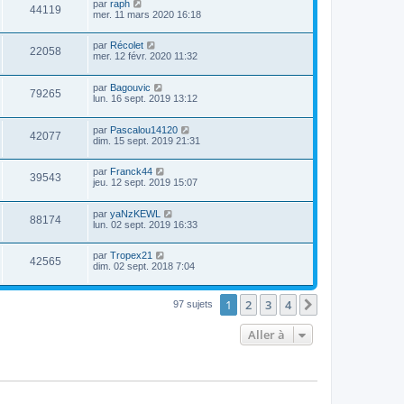
par
raph
44119
mer. 11 mars 2020 16:18
par
Récolet
22058
mer. 12 févr. 2020 11:32
par
Bagouvic
79265
lun. 16 sept. 2019 13:12
par
Pascalou14120
42077
dim. 15 sept. 2019 21:31
par
Franck44
39543
jeu. 12 sept. 2019 15:07
par
yaNzKEWL
88174
lun. 02 sept. 2019 16:33
par
Tropex21
42565
dim. 02 sept. 2018 7:04
1
2
3
4
Suivante
97 sujets
Aller à