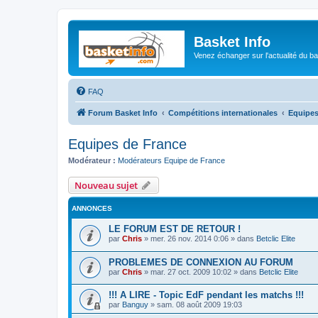
Basket Info
Venez échanger sur l'actualité du b
FAQ
Forum Basket Info
Compétitions internationales
Equipes
Equipes de France
Modérateur :
Modérateurs Equipe de France
Nouveau sujet
ANNONCES
LE FORUM EST DE RETOUR !
par
Chris
»
mer. 26 nov. 2014 0:06
» dans
Betclic Elite
PROBLEMES DE CONNEXION AU FORUM
par
Chris
»
mar. 27 oct. 2009 10:02
» dans
Betclic Elite
!!! A LIRE - Topic EdF pendant les matchs !!!
par
Banguy
»
sam. 08 août 2009 19:03