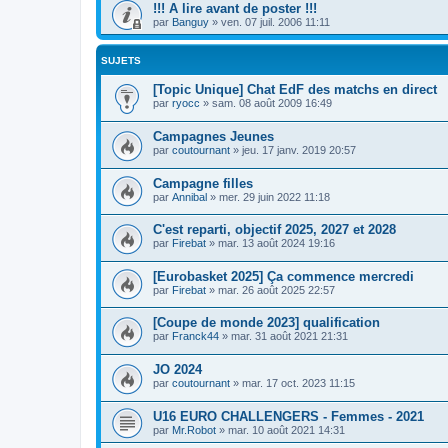
!!! A lire avant de poster !!!
par
Banguy
»
ven. 07 juil. 2006 11:11
SUJETS
[Topic Unique] Chat EdF des matchs en direct
par
ryocc
»
sam. 08 août 2009 16:49
Campagnes Jeunes
par
coutournant
»
jeu. 17 janv. 2019 20:57
Campagne filles
par
Annibal
»
mer. 29 juin 2022 11:18
C'est reparti, objectif 2025, 2027 et 2028
par
Firebat
»
mar. 13 août 2024 19:16
[Eurobasket 2025] Ça commence mercredi
par
Firebat
»
mar. 26 août 2025 22:57
[Coupe de monde 2023] qualification
par
Franck44
»
mar. 31 août 2021 21:31
JO 2024
par
coutournant
»
mar. 17 oct. 2023 11:15
U16 EURO CHALLENGERS - Femmes - 2021
par
Mr.Robot
»
mar. 10 août 2021 14:31