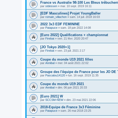
France vs Australie 98-100 Les Bleus trébuchen
par
stdessen
»
mar. 10 sept. 2019 16:11
[EDF Masculines] Projet YoungBaller
par
romain_villachon
»
sam. 14 juil. 2018 16:03
2022 3x3 EDF FEMININE
par
Patapuce
»
sam. 18 juin 2022 14:08
[Euro 2022] Qualifications + championnat
par
Firebat
»
ven. 21 févr. 2020 20:47
[JO Tokyo 2020+1]
par
Firebat
»
ven. 23 juil. 2021 2:17
Coupe du monde U19 2021 filles
par
Annibal
»
mer. 04 août 2021 22:02
Groupe des l'équipe de France pour les JO D
par
Pascalou14120
»
lun. 16 sept. 2019 11:35
Coupe du monde U19 2021
par
Annibal
»
dim. 06 juin 2021 20:33
[Euro 2021] W
par
SCCSM-NEW
»
dim. 23 mai 2021 22:06
2018-Equipe de France 3x3 Féminine
par
Patapuce
»
sam. 26 mai 2018 23:25