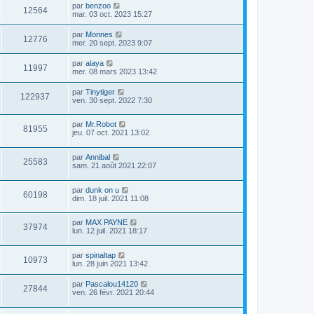
par
benzoo
12564
mar. 03 oct. 2023 15:27
par
Monnes
12776
mer. 20 sept. 2023 9:07
par
alaya
11997
mer. 08 mars 2023 13:42
par
Tinytiger
122937
ven. 30 sept. 2022 7:30
par
Mr.Robot
81955
jeu. 07 oct. 2021 13:02
par
Annibal
25583
sam. 21 août 2021 22:07
par
dunk on u
60198
dim. 18 juil. 2021 11:08
par
MAX PAYNE
37974
lun. 12 juil. 2021 18:17
par
spinaltap
10973
lun. 28 juin 2021 13:42
par
Pascalou14120
27844
ven. 26 févr. 2021 20:44