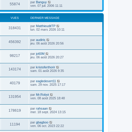
par
Banguy
55874
ven. 07 juil. 2006 11:11
VUES
DERNIER MESSAGE
par
MatthieuditTP
318431
lun. 02 mars 2026 10:11
par
audiris
456392
jeu. 06 août 2026 20:56
par
jo60M
98217
jeu. 06 août 2026 20:27
par
kristoferthorir
143174
sam. 01 août 2026 9:35
par
eagledesert11
40179
sam. 29 nov. 2025 17:17
par
Mr.Robot
131954
ven. 08 août 2025 18:48
par
rahsaan
178619
mer. 18 sept. 2024 13:15
par
gbagboo
11194
ven. 06 oct. 2023 22:22