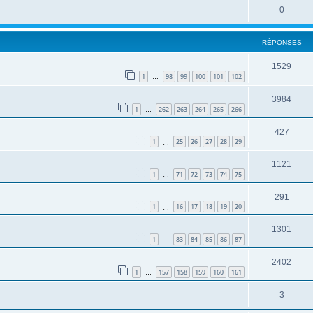
0
RÉPONSES
1529
1
98
99
100
101
102
…
3984
1
262
263
264
265
266
…
427
1
25
26
27
28
29
…
1121
1
71
72
73
74
75
…
291
1
16
17
18
19
20
…
1301
1
83
84
85
86
87
…
2402
1
157
158
159
160
161
…
3