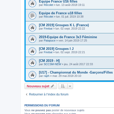
Equipe France U16 filles
par
Récolet
»
lun. 13 août 2018 19:11
Equipe de France u18 filles
par
Récolet
»
lun. 01 juil. 2019 10:38
[CM 2019] Groupes K L (France)
par
Firebat
»
lun. 02 sept. 2019 22:22
2019-Equipe de France 3x3 Féminine
par
Patapuce
»
ven. 14 juin 2019 17:25
[CM 2019] Groupes I J
par
Firebat
»
lun. 02 sept. 2019 22:21
[CM 2019 - H]
par
SCCSM-NEW
»
jeu. 24 août 2017 22:33
[U17] - Championnat du Monde -Garçons/Filles
par
raph
»
mar. 29 mai 2018 20:10
Nouveau sujet
Retourner à l’index du forum
PERMISSIONS DU FORUM
Vous
ne pouvez pas
poster de nouveaux sujets
Vous
ne pouvez pas
répondre aux sujets