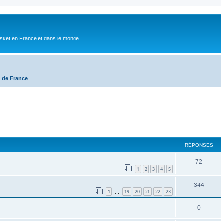
asket en France et dans le monde !
 de France
RÉPONSES
72
1
2
3
4
5
344
1
19
20
21
22
23
…
0