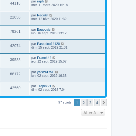
par
raph
44118
mer. 11 mars 2020 16:18
par
Récolet
22056
mer. 12 févr. 2020 11:32
par
Bagouvic
79261
lun. 16 sept. 2019 13:12
par
Pascalou14120
42074
dim. 15 sept. 2019 21:31
par
Franck44
39538
jeu. 12 sept. 2019 15:07
par
yaNzKEWL
88172
lun. 02 sept. 2019 16:33
par
Tropex21
42560
dim. 02 sept. 2018 7:04
1
2
3
4
Suivante
97 sujets
Aller à