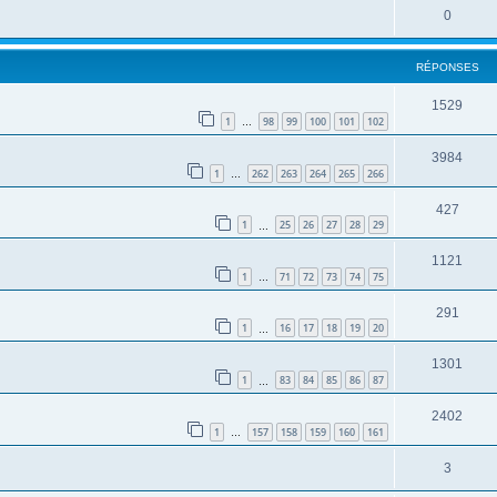
0
RÉPONSES
1529
1
98
99
100
101
102
…
3984
1
262
263
264
265
266
…
427
1
25
26
27
28
29
…
1121
1
71
72
73
74
75
…
291
1
16
17
18
19
20
…
1301
1
83
84
85
86
87
…
2402
1
157
158
159
160
161
…
3