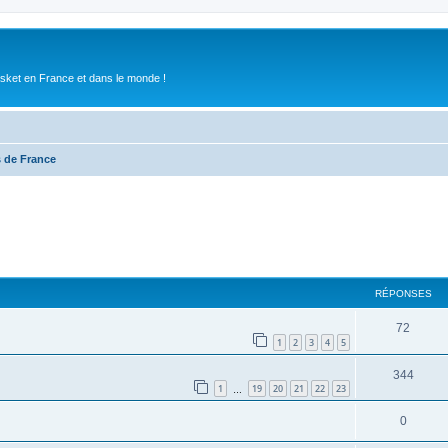
asket en France et dans le monde !
 de France
RÉPONSES
72
1
2
3
4
5
344
1
19
20
21
22
23
…
0