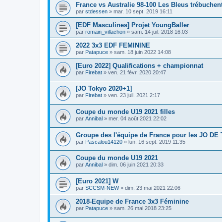
France vs Australie 98-100 Les Bleus trébuchen
par
stdessen
»
mar. 10 sept. 2019 16:11
[EDF Masculines] Projet YoungBaller
par
romain_villachon
»
sam. 14 juil. 2018 16:03
2022 3x3 EDF FEMININE
par
Patapuce
»
sam. 18 juin 2022 14:08
[Euro 2022] Qualifications + championnat
par
Firebat
»
ven. 21 févr. 2020 20:47
[JO Tokyo 2020+1]
par
Firebat
»
ven. 23 juil. 2021 2:17
Coupe du monde U19 2021 filles
par
Annibal
»
mer. 04 août 2021 22:02
Groupe des l'équipe de France pour les JO D
par
Pascalou14120
»
lun. 16 sept. 2019 11:35
Coupe du monde U19 2021
par
Annibal
»
dim. 06 juin 2021 20:33
[Euro 2021] W
par
SCCSM-NEW
»
dim. 23 mai 2021 22:06
2018-Equipe de France 3x3 Féminine
par
Patapuce
»
sam. 26 mai 2018 23:25