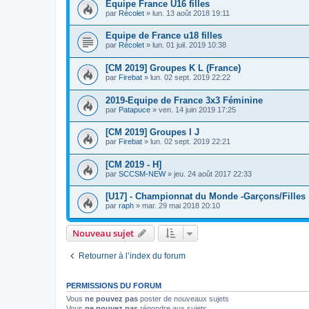
Equipe France U16 filles
par
Récolet
»
lun. 13 août 2018 19:11
Equipe de France u18 filles
par
Récolet
»
lun. 01 juil. 2019 10:38
[CM 2019] Groupes K L (France)
par
Firebat
»
lun. 02 sept. 2019 22:22
2019-Equipe de France 3x3 Féminine
par
Patapuce
»
ven. 14 juin 2019 17:25
[CM 2019] Groupes I J
par
Firebat
»
lun. 02 sept. 2019 22:21
[CM 2019 - H]
par
SCCSM-NEW
»
jeu. 24 août 2017 22:33
[U17] - Championnat du Monde -Garçons/Filles
par
raph
»
mar. 29 mai 2018 20:10
Nouveau sujet
Retourner à l’index du forum
PERMISSIONS DU FORUM
Vous
ne pouvez pas
poster de nouveaux sujets
Vous
ne pouvez pas
répondre aux sujets