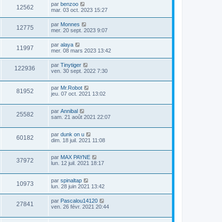
par
benzoo
12562
mar. 03 oct. 2023 15:27
par
Monnes
12775
mer. 20 sept. 2023 9:07
par
alaya
11997
mer. 08 mars 2023 13:42
par
Tinytiger
122936
ven. 30 sept. 2022 7:30
par
Mr.Robot
81952
jeu. 07 oct. 2021 13:02
par
Annibal
25582
sam. 21 août 2021 22:07
par
dunk on u
60182
dim. 18 juil. 2021 11:08
par
MAX PAYNE
37972
lun. 12 juil. 2021 18:17
par
spinaltap
10973
lun. 28 juin 2021 13:42
par
Pascalou14120
27841
ven. 26 févr. 2021 20:44