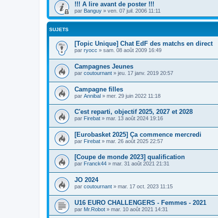
!!! A lire avant de poster !!!
par
Banguy
»
ven. 07 juil. 2006 11:11
SUJETS
[Topic Unique] Chat EdF des matchs en direct
par
ryocc
»
sam. 08 août 2009 16:49
Campagnes Jeunes
par
coutournant
»
jeu. 17 janv. 2019 20:57
Campagne filles
par
Annibal
»
mer. 29 juin 2022 11:18
C'est reparti, objectif 2025, 2027 et 2028
par
Firebat
»
mar. 13 août 2024 19:16
[Eurobasket 2025] Ça commence mercredi
par
Firebat
»
mar. 26 août 2025 22:57
[Coupe de monde 2023] qualification
par
Franck44
»
mar. 31 août 2021 21:31
JO 2024
par
coutournant
»
mar. 17 oct. 2023 11:15
U16 EURO CHALLENGERS - Femmes - 2021
par
Mr.Robot
»
mar. 10 août 2021 14:31