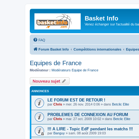
Basket Info
Venez échanger sur l'actualité du b
FAQ
Forum Basket Info
Compétitions internationales
Equipes
Equipes de France
Modérateur :
Modérateurs Equipe de France
Nouveau sujet
ANNONCES
LE FORUM EST DE RETOUR !
par
Chris
»
mer. 26 nov. 2014 0:06
» dans
Betclic Elite
PROBLEMES DE CONNEXION AU FORUM
par
Chris
»
mar. 27 oct. 2009 10:02
» dans
Betclic Elite
!!! A LIRE - Topic EdF pendant les matchs !!!
par
Banguy
»
sam. 08 août 2009 19:03