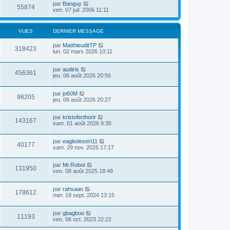
par
Banguy
55874
ven. 07 juil. 2006 11:11
VUES
DERNIER MESSAGE
par
MatthieuditTP
318423
lun. 02 mars 2026 10:11
par
audiris
456361
jeu. 06 août 2026 20:56
par
jo60M
98205
jeu. 06 août 2026 20:27
par
kristoferthorir
143167
sam. 01 août 2026 9:35
par
eagledesert11
40177
sam. 29 nov. 2025 17:17
par
Mr.Robot
131950
ven. 08 août 2025 18:48
par
rahsaan
178612
mer. 18 sept. 2024 13:15
par
gbagboo
11193
ven. 06 oct. 2023 22:22