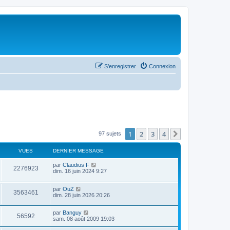
S’enregistrer
Connexion
1
2
3
4
Suivante
97 sujets
VUES
DERNIER MESSAGE
par
Claudius F
2276923
dim. 16 juin 2024 9:27
par
OuZ
3563461
dim. 28 juin 2026 20:26
par
Banguy
56592
sam. 08 août 2009 19:03