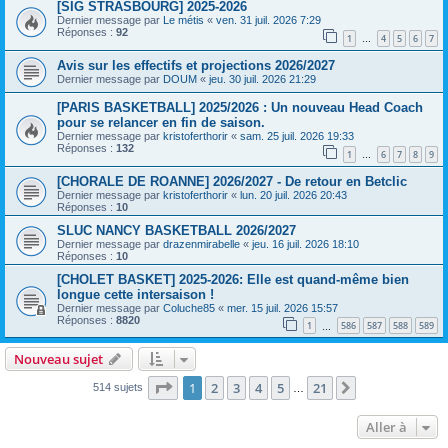
[SIG STRASBOURG] 2025-2026
Dernier message par
Le métis
«
ven. 31 juil. 2026 7:29
Réponses :
92
1
4
5
6
7
…
Avis sur les effectifs et projections 2026/2027
Dernier message par
DOUM
«
jeu. 30 juil. 2026 21:29
[PARIS BASKETBALL] 2025/2026 : Un nouveau Head Coach
pour se relancer en fin de saison.
Dernier message par
kristoferthorir
«
sam. 25 juil. 2026 19:33
Réponses :
132
1
6
7
8
9
…
[CHORALE DE ROANNE] 2026/2027 - De retour en Betclic
Dernier message par
kristoferthorir
«
lun. 20 juil. 2026 20:43
Réponses :
10
SLUC NANCY BASKETBALL 2026/2027
Dernier message par
drazenmirabelle
«
jeu. 16 juil. 2026 18:10
Réponses :
10
[CHOLET BASKET] 2025-2026: Elle est quand-même bien
longue cette intersaison !
Dernier message par
Coluche85
«
mer. 15 juil. 2026 15:57
Réponses :
8820
1
586
587
588
589
…
Nouveau sujet
Page
1
sur
21
1
2
3
4
5
21
Suivante
514 sujets
…
Aller à