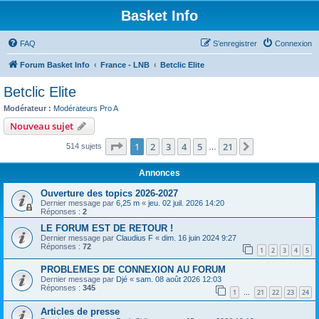
Basket Info
FAQ
S’enregistrer
Connexion
Forum Basket Info
France - LNB
Betclic Elite
Betclic Elite
Modérateur :
Modérateurs Pro A
Nouveau sujet
Page
1
sur
21
1
2
3
4
5
21
Suivante
514 sujets
…
Annonces
Ouverture des topics 2026-2027
Dernier message par
6,25 m
«
jeu. 02 juil. 2026 14:20
Réponses :
2
LE FORUM EST DE RETOUR !
Dernier message par
Claudius F
«
dim. 16 juin 2024 9:27
Réponses :
72
1
2
3
4
5
PROBLEMES DE CONNEXION AU FORUM
Dernier message par
Djé
«
sam. 08 août 2026 12:03
Réponses :
345
1
21
22
23
24
…
Articles de presse