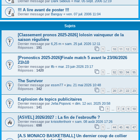
Dernier message par
Dark Sidious
«
mar. 05 sept. 2006 12:19
!!! A lire avant de poster !!!
Dernier message par
Banguy
«
ven. 07 juil. 2006 11:04
Sujets
[Classement pronos 2025-2026] lolosin vainqueur de la
saison régulière
Dernier message par
6,25 m
«
sam. 25 juil. 2026 12:11
Réponses :
191
1
10
11
12
13
…
[Pronostics 2025-2026]Finale match 5 avant le 23/06/2026
21h10
Dernier message par
lfb
«
mar. 23 juin 2026 23:17
Réponses :
1420
1
92
93
94
95
…
The Survivor
Dernier message par
essm77
«
jeu. 21 mai 2026 10:48
Réponses :
342
1
20
21
22
23
…
Explosion de topics publicitaires
Dernier message par
Jefai.Popovic
«
dim. 12 oct. 2025 20:58
Réponses :
141
1
7
8
9
10
…
[ASVEL] 2026/2027 : La fin de l'esbrouffe ?
Dernier message par
kristoferthorir
«
sam. 08 août 2026 17:26
Réponses :
698
1
44
45
46
47
…
[A.S MONACO BASKETBALL] Un dernier coup de collier