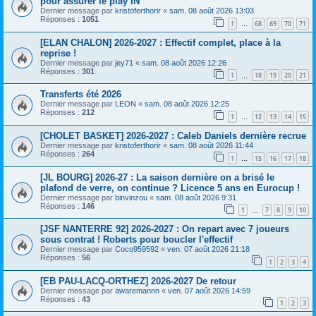
pour assurer le play IN
Dernier message par
kristoferthorir
«
sam. 08 août 2026 13:03
Réponses :
1051
1
68
69
70
71
…
[ELAN CHALON] 2026-2027 : Effectif complet, place à la
reprise !
Dernier message par
jey71
«
sam. 08 août 2026 12:26
Réponses :
301
1
18
19
20
21
…
Transferts été 2026
Dernier message par
LEON
«
sam. 08 août 2026 12:25
Réponses :
212
1
12
13
14
15
…
[CHOLET BASKET] 2026-2027 : Caleb Daniels dernière recrue
Dernier message par
kristoferthorir
«
sam. 08 août 2026 11:44
Réponses :
264
1
15
16
17
18
…
[JL BOURG] 2026-27 : La saison dernière on a brisé le
plafond de verre, on continue ? Licence 5 ans en Eurocup !
Dernier message par
binvinzou
«
sam. 08 août 2026 9:31
Réponses :
146
1
7
8
9
10
…
[JSF NANTERRE 92] 2026-2027 : On repart avec 7 joueurs
sous contrat ! Roberts pour boucler l'effectif
Dernier message par
Coco959592
«
ven. 07 août 2026 21:18
Réponses :
56
1
2
3
4
[EB PAU-LACQ-ORTHEZ] 2026-2027 De retour
Dernier message par
awaremannn
«
ven. 07 août 2026 14:59
Réponses :
43
1
2
3