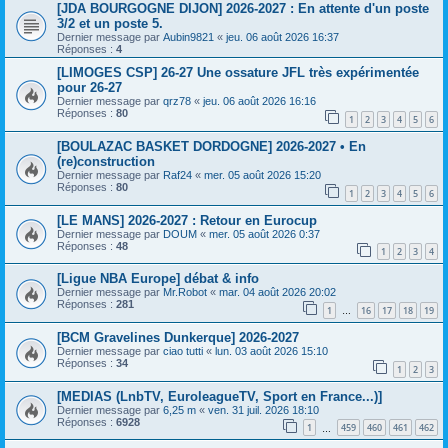
[JDA BOURGOGNE DIJON] 2026-2027 : En attente d'un poste
3/2 et un poste 5.
Dernier message par
Aubin9821
«
jeu. 06 août 2026 16:37
Réponses :
4
[LIMOGES CSP] 26-27 Une ossature JFL très expérimentée
pour 26-27
Dernier message par
qrz78
«
jeu. 06 août 2026 16:16
Réponses :
80
1
2
3
4
5
6
[BOULAZAC BASKET DORDOGNE] 2026-2027 • En
(re)construction
Dernier message par
Raf24
«
mer. 05 août 2026 15:20
Réponses :
80
1
2
3
4
5
6
[LE MANS] 2026-2027 : Retour en Eurocup
Dernier message par
DOUM
«
mer. 05 août 2026 0:37
Réponses :
48
1
2
3
4
[Ligue NBA Europe] débat & info
Dernier message par
Mr.Robot
«
mar. 04 août 2026 20:02
Réponses :
281
1
16
17
18
19
…
[BCM Gravelines Dunkerque] 2026-2027
Dernier message par
ciao tutti
«
lun. 03 août 2026 15:10
Réponses :
34
1
2
3
[MEDIAS (LnbTV, EuroleagueTV, Sport en France...)]
Dernier message par
6,25 m
«
ven. 31 juil. 2026 18:10
Réponses :
6928
1
459
460
461
462
…